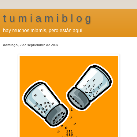
t u m i a m i b l o g
hay muchos miamis, pero están aquí
domingo, 2 de septiembre de 2007