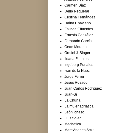
Carmen Díaz
Delio Regueral
Cristina Fernández
Daína Chaviano
Eslinda Cifuentes
Ernesto González
Fernando García
Gean Moreno
Grettel J. Singer
Ileana Fuentes
Ingeborg Portales
Iván de la Nuez
Jorge Ferrer
Jesús Rosado
Juan Carlos Rodríguez
Juan-Sí
La Chuna
La mujer adriática
León Ichaso
Luis Soler
Machetico
Marc Andries Smit