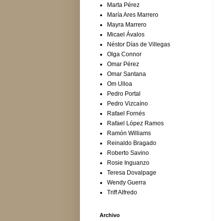
Marta Pérez
María Ares Marrero
Mayra Marrero
Micael Ávalos
Néstor Días de Villegas
Olga Connor
Omar Pérez
Omar Santana
Om Ulloa
Pedro Portal
Pedro Vizcaíno
Rafael Fornés
Rafael López Ramos
Ramón Williams
Reinaldo Bragado
Roberto Savino
Rosie Inguanzo
Teresa Dovalpage
Wendy Guerra
Triff Alfredo
Archivo