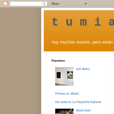
t u m i 
hay muchos miamis, pero están 
Populares
(sin título)
Prensa vs. Miami
De visita en La Pequeña Habana
Black hole