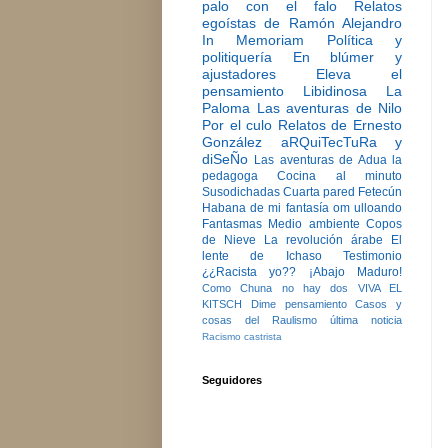
palo con el falo
Relatos
egoístas de Ramón Alejandro
In Memoriam
Política y
politiquería
En blúmer y
ajustadores
Eleva el
pensamiento
Libidinosa
La
Paloma
Las aventuras de Nilo
Por el culo
Relatos de Ernesto
González
aRQuiTecTuRa y
diSeÑo
Las aventuras de Adua la
pedagoga
Cocina al minuto
Susodichadas
Cuarta pared
Fetecún
Habana de mi fantasía
om ulloando
Fantasmas
Medio ambiente
Copos
de Nieve
La revolución árabe
El
lente de Ichaso
Testimonio
¿¿Racista yo??
¡Abajo Maduro!
Como Chuna no hay dos
VIVA EL
KITSCH
Dime pensamiento
Casos y
cosas del Raulismo
última noticia
Racismo castrista
Seguidores