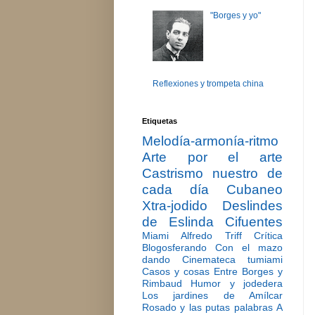
"Borges y yo"
Reflexiones y trompeta china
Etiquetas
Melodía-armonía-ritmo
Arte por el arte
Castrismo nuestro de
cada día
Cubaneo
Xtra-jodido
Deslindes
de Eslinda Cifuentes
Miami
Alfredo Triff
Crítica
Blogosferando
Con el mazo
dando
Cinemateca tumiami
Casos y cosas
Entre Borges y
Rimbaud
Humor y jodedera
Los jardines de Amílcar
Rosado y las putas palabras
A