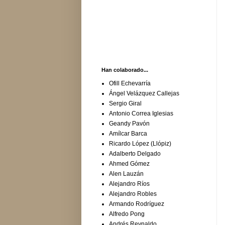
Han colaborado...
Ofill Echevarría
Ángel Velázquez Callejas
Sergio Giral
Antonio Correa Iglesias
Geandy Pavón
Amílcar Barca
Ricardo López (Llópiz)
Adalberto Delgado
Ahmed Gómez
Alen Lauzán
Alejandro Ríos
Alejandro Robles
Armando Rodríguez
Alfredo Pong
Andrés Reynaldo