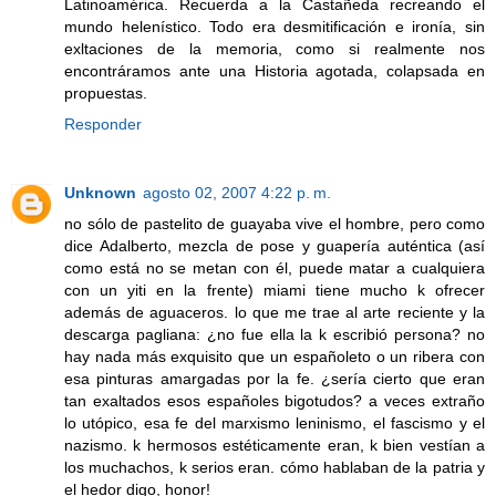
Latinoamérica. Recuerda a la Castañeda recreando el
mundo helenístico. Todo era desmitificación e ironía, sin
exltaciones de la memoria, como si realmente nos
encontráramos ante una Historia agotada, colapsada en
propuestas.
Responder
Unknown
agosto 02, 2007 4:22 p. m.
no sólo de pastelito de guayaba vive el hombre, pero como
dice Adalberto, mezcla de pose y guapería auténtica (así
como está no se metan con él, puede matar a cualquiera
con un yiti en la frente) miami tiene mucho k ofrecer
además de aguaceros. lo que me trae al arte reciente y la
descarga pagliana: ¿no fue ella la k escribió persona? no
hay nada más exquisito que un españoleto o un ribera con
esa pinturas amargadas por la fe. ¿sería cierto que eran
tan exaltados esos españoles bigotudos? a veces extraño
lo utópico, esa fe del marxismo leninismo, el fascismo y el
nazismo. k hermosos estéticamente eran, k bien vestían a
los muchachos, k serios eran. cómo hablaban de la patria y
el hedor digo, honor!