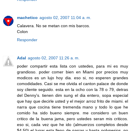
machetico
agosto 02, 2007 11:04 a. m.
Calavera. No se metan con mis barcos.
Colon
Responder
Adal
agosto 02, 2007 11:26 a. m.
poder compartir esta lista con ustedes, para mi es muy
grandioso. poder comer bien en Miami por precios muy
modicos es un lujo hoy dia. eso si, no esperen grandes
comodidades. Casi se me olvida el canton palace de donde
soy cliente seguido. esta en la ocho con la 78 o 79, detras
del Denny's. tienen dim sung el dia entero, sopa especial
que hay que decirle usted y el mejor arroz frito de miami. el
narra que cocina tiene tremenda mano y todo lo que he
comido ha sido bueno siempre. me considero un buen
critico de la buena jama, pero ustedes seran mis criticos.
eso si, cada vez que he ido (almuerzos completos desde
$4.50) el lugar esta lleno de narras y hasta polynesios. no