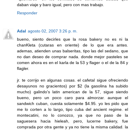
daban viaje y baro igual, pero con mas trabajo.
Responder
Adal
agosto 02, 2007 3:26 p. m.
bueno, siento decirles que la rosa bakery no es ni la
chanKleta (cutaras en oriente) de lo que era antes.
ademas, atienden unas balseritas, tipo las del sedano, que
no dan deseo de comprar nada. donde mejor pasteles se
comen ahora es en el karla de la 53 y flager o el de la 84 y
flagler.
jr. te corrijo en algunas cosas. el cafetal sigue ofreciendo
desayunos no gracientos) por $2 (la gasolina ha subido
mucho) galindo's latin american de la 57, sigue siendo
bueno, pero un poco caro para almorzar. aunque el
sandwich cuban, cuesta solamente $4.95. yo les pido que
me lo corten a lo largo, tipo cuba del ancient regime. el
montecatini, no lo conozco, ya que no paso de la
saguesera hacia hieleah, pero, lucerne bakery, fue
comprada por otra gente y ya no tiene la misma calidad. la