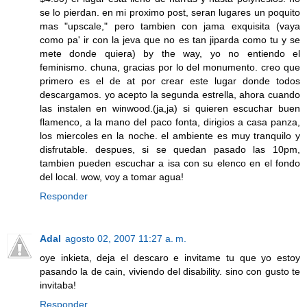
se lo pierdan. en mi proximo post, seran lugares un poquito
mas "upscale," pero tambien con jama exquisita (vaya
como pa' ir con la jeva que no es tan jiparda como tu y se
mete donde quiera) by the way, yo no entiendo el
feminismo. chuna, gracias por lo del monumento. creo que
primero es el de at por crear este lugar donde todos
descargamos. yo acepto la segunda estrella, ahora cuando
las instalen en winwood.(ja,ja) si quieren escuchar buen
flamenco, a la mano del paco fonta, dirigios a casa panza,
los miercoles en la noche. el ambiente es muy tranquilo y
disfrutable. despues, si se quedan pasado las 10pm,
tambien pueden escuchar a isa con su elenco en el fondo
del local. wow, voy a tomar agua!
Responder
Adal
agosto 02, 2007 11:27 a. m.
oye inkieta, deja el descaro e invitame tu que yo estoy
pasando la de cain, viviendo del disability. sino con gusto te
invitaba!
Responder