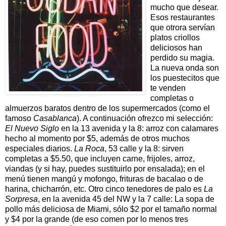
mucho que desear.
Esos restaurantes
que otrora servían
platos criollos
deliciosos han
perdido su magia.
La nueva onda son
los puestecitos que
te venden
completas o
almuerzos baratos dentro de los supermercados (como el
famoso
Casablanca
). A continuación ofrezco mi selección:
El Nuevo Siglo
en la 13 avenida y la 8: arroz con calamares
hecho al momento por $5, además de otros muchos
especiales diarios.
La Roca
, 53 calle y la 8: sirven
completas a $5.50, que incluyen carne, frijoles, arroz,
viandas (y si hay, puedes sustituirlo por ensalada); en el
menú tienen mangú y mofongo, frituras de bacalao o de
harina, chicharrón, etc. Otro cinco tenedores de palo es
La
Sorpresa
, en la avenida 45 del NW y la 7 calle: La sopa de
pollo más deliciosa de Miami, sólo $2 por el tamaño normal
y $4 por la grande (de eso comen por lo menos tres