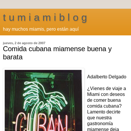
t u m i a m i b l o g
hay muchos miamis, pero están aquí
jueves, 2 de agosto de 2007
Comida cubana miamense buena y
barata
Adalberto Delgado
¿Vienes de viaje a
Miami con deseos
de comer buena
comida cubana?
Lamento decirte
que nuestra
gastronomía
miamense deja