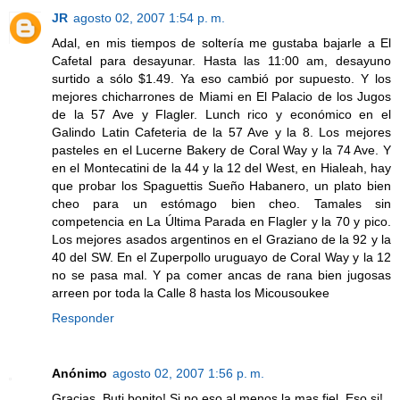
JR
agosto 02, 2007 1:54 p. m.
Adal, en mis tiempos de soltería me gustaba bajarle a El
Cafetal para desayunar. Hasta las 11:00 am, desayuno
surtido a sólo $1.49. Ya eso cambió por supuesto. Y los
mejores chicharrones de Miami en El Palacio de los Jugos
de la 57 Ave y Flagler. Lunch rico y económico en el
Galindo Latin Cafeteria de la 57 Ave y la 8. Los mejores
pasteles en el Lucerne Bakery de Coral Way y la 74 Ave. Y
en el Montecatini de la 44 y la 12 del West, en Hialeah, hay
que probar los Spaguettis Sueño Habanero, un plato bien
cheo para un estómago bien cheo. Tamales sin
competencia en La Última Parada en Flagler y la 70 y pico.
Los mejores asados argentinos en el Graziano de la 92 y la
40 del SW. En el Zuperpollo uruguayo de Coral Way y la 12
no se pasa mal. Y pa comer ancas de rana bien jugosas
arreen por toda la Calle 8 hasta los Micousoukee
Responder
Anónimo
agosto 02, 2007 1:56 p. m.
Gracias, Buti bonito! Si no eso al menos la mas fiel. Eso si!