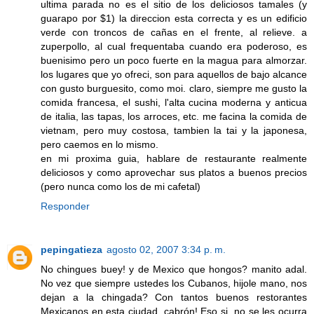
ultima parada no es el sitio de los deliciosos tamales (y
guarapo por $1) la direccion esta correcta y es un edificio
verde con troncos de cañas en el frente, al relieve. a
zuperpollo, al cual frequentaba cuando era poderoso, es
buenisimo pero un poco fuerte en la magua para almorzar.
los lugares que yo ofreci, son para aquellos de bajo alcance
con gusto burguesito, como moi. claro, siempre me gusto la
comida francesa, el sushi, l'alta cucina moderna y anticua
de italia, las tapas, los arroces, etc. me facina la comida de
vietnam, pero muy costosa, tambien la tai y la japonesa,
pero caemos en lo mismo.
en mi proxima guia, hablare de restaurante realmente
deliciosos y como aprovechar sus platos a buenos precios
(pero nunca como los de mi cafetal)
Responder
pepingatieza
agosto 02, 2007 3:34 p. m.
No chingues buey! y de Mexico que hongos? manito adal.
No vez que siempre ustedes los Cubanos, hijole mano, nos
dejan a la chingada? Con tantos buenos restorantes
Mexicanos en esta ciudad, cabrón! Eso si, no se les ocurra