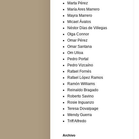
Marta Pérez
María Ares Marrero
Mayra Marrero
Micael Ávalos
Néstor Días de Villegas
Olga Connor
Omar Pérez
Omar Santana
Om Ulloa
Pedro Portal
Pedro Vizcaíno
Rafael Fornés
Rafael López Ramos
Ramón Williams
Reinaldo Bragado
Roberto Savino
Rosie Inguanzo
Teresa Dovalpage
Wendy Guerra
Triff Alfredo
Archivo