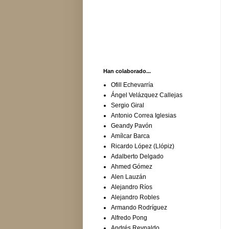
Han colaborado...
Ofill Echevarría
Ángel Velázquez Callejas
Sergio Giral
Antonio Correa Iglesias
Geandy Pavón
Amílcar Barca
Ricardo López (Llópiz)
Adalberto Delgado
Ahmed Gómez
Alen Lauzán
Alejandro Ríos
Alejandro Robles
Armando Rodríguez
Alfredo Pong
Andrés Reynaldo