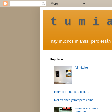
t u m i 
hay muchos miamis, pero están 
Populares
(sin título)
Retrato de nuestra cultura
Reflexiones y trompeta china
Irrumpe el coma-
andante