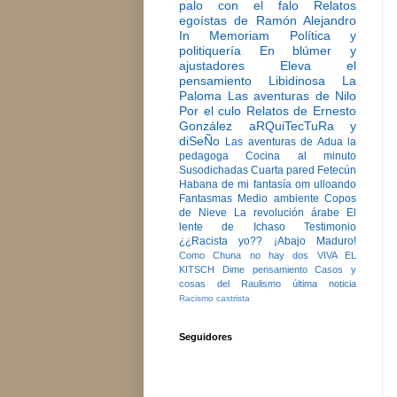
palo con el falo
Relatos
egoístas de Ramón Alejandro
In Memoriam
Política y
politiquería
En blúmer y
ajustadores
Eleva el
pensamiento
Libidinosa
La
Paloma
Las aventuras de Nilo
Por el culo
Relatos de Ernesto
González
aRQuiTecTuRa y
diSeÑo
Las aventuras de Adua la
pedagoga
Cocina al minuto
Susodichadas
Cuarta pared
Fetecún
Habana de mi fantasía
om ulloando
Fantasmas
Medio ambiente
Copos
de Nieve
La revolución árabe
El
lente de Ichaso
Testimonio
¿¿Racista yo??
¡Abajo Maduro!
Como Chuna no hay dos
VIVA EL
KITSCH
Dime pensamiento
Casos y
cosas del Raulismo
última noticia
Racismo castrista
Seguidores