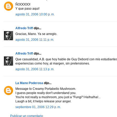
ÑOOOOO!
Y que paso aqui!
agosto 31, 2006 10:00 p. m.
Alfredo Triff
dijo...
Gracias, Mano. Ya se arreglo.
agosto 31, 2006 11:11 p. m.
Alfredo Triff
dijo...
Que casualidad, A.B. que hoy hable de Guy Debord con mis estudiante
experiencias como hoy, al margen, sin pretensiones.
agosto 31, 2006 11:13 p. m.
La Mano Poderosa
dijo...
Message to Creamy Portabello Mushroom.
I guess people really don't understand you.
You're not really a mushroom, you just a "Fungi"! Ha!ha!ha!...
Laugh a bit, it helps release your anger.
septiembre 01, 2006 12:29 p. m.
Publicar un comentario