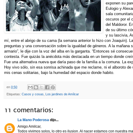
exponen su parec
Eulogio y Alexa
sala comunitar
oscuros por el 
del Maldoror. En
de su último có
y su lascivia, 
mí, entre el abrigo de su cama (la semana anterior lo hizo con Joaquín). 
preguntas y una conversación sobre la igualdad de géneros. A la mañana si
armario”, le dije con la voz del alba en la garganta. “Entonces sé consecu
contesta. Fue quizás la anécdota más destacada en un tiempo donde creí
Fue una alternativa nueva que daría paso de la familia a la comuna. La expe
Hoy vivo sólo, sin esa sonrisa achinada que me reclame, ni el alboroto de u
mis cenas solitarias, bajo la humedad del espacio donde habito.
en
0:50
Etiquetas:
Casos y cosas
,
Los jardines de Amílcar
11 comentarios:
La Mano Poderosa
dijo...
Amigo Amilcar,
Todos vivimos solos, lo otro es ilusion. Al nacer estamos con nuestra ma