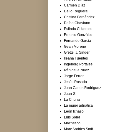
Carmen Díaz
Delio Regueral
Cristina Fernández
Daína Chaviano
Eslinda Cifuentes
Ernesto González
Fernando García
Gean Moreno
Grettel J. Singer
Ileana Fuentes
Ingeborg Portales
Iván de la Nuez
Jorge Ferrer
Jesús Rosado
Juan Carlos Rodríguez
Juan-Sí
La Chuna
La mujer adriática
León Ichaso
Luis Soler
Machetico
Marc Andries Smit