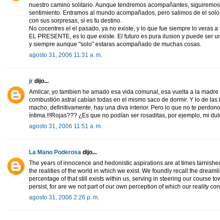
nuestro camino solitario. Aunque tendremos acompañantes, siguiremos s
sentimiento. Entramos al mundo acompañados, pero salimos de el solo.
con sus sorpresas, si es tu destino.
No cocentres el el pasado, ya no existe, y lo que fue siempre lo veras 
EL PRESENTE, es lo que existe. El futuro es pura ilusion y puede ser 
y siempre aunque "solo" estaras acompañado de muchas cosas.
agosto 31, 2006 11:31 a. m.
jr
dijo...
Amilcar, yo tambien he amado esa vida comunal, esa vuelta a la madre o
combustión astral cabían todas en el mismo saco de dormir. Y lo de la
macho, definitivamente, hay una diva interior. Pero lo que no te perdon
íntima.!!!Rojas??? ¿Es que no podían ser rosaditas, por ejemplo, mi du
agosto 31, 2006 11:51 a. m.
La Mano Poderosa
dijo...
The years of innocence and hedonistic aspirations are at times tarnished
the realities of the world in which we exist. We foundly recall the dreaml
percentage of that still exists within us, serving in steering our course t
persist, for are we not part of our own perception of which our reality con
agosto 31, 2006 2:26 p. m.