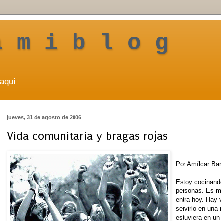
a m i b l o g
aquí
jueves, 31 de agosto de 2006
Vida comunitaria y bragas rojas
Por Amílcar Ba
Estoy cocinand
personas. Es mi
entra hoy. Hay 
servirlo en una
estuviera en un