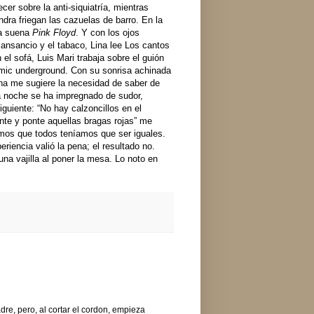
er sobre la anti-siquiatría, mientras
ndra friegan las cazuelas de barro. En la
ia suena
Pink Floyd
. Y con los ojos
cansancio y el tabaco, Lina lee Los cantos
 el sofá, Luis Mari trabaja sobre el guión
mic underground. Con su sonrisa achinada
Ana me sugiere la necesidad de saber de
La noche se ha impregnado de sudor,
guiente: “No hay calzoncillos en el
ente y ponte aquellas bragas rojas” me
mos que todos teníamos que ser iguales.
riencia valió la pena; el resultado no.
na vajilla al poner la mesa. Lo noto en
dre, pero, al cortar el cordon, empieza