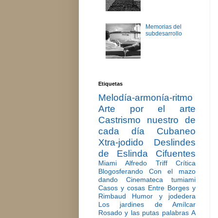
Memorias del
subdesarrollo
Etiquetas
Melodía-armonía-ritmo
Arte por el arte
Castrismo nuestro de
cada día
Cubaneo
Xtra-jodido
Deslindes
de Eslinda Cifuentes
Miami
Alfredo Triff
Crítica
Blogosferando
Con el mazo
dando
Cinemateca tumiami
Casos y cosas
Entre Borges y
Rimbaud
Humor y jodedera
Los jardines de Amílcar
Rosado y las putas palabras
A