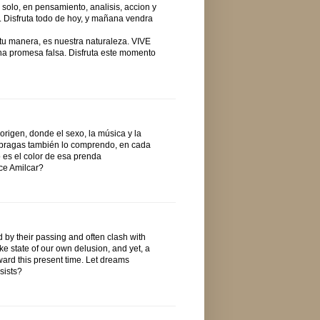
olo, en pensamiento, analisis, accion y
 Disfruta todo de hoy, y mañana vendra
a tu manera, es nuestra naturaleza. VIVE
una promesa falsa. Disfruta este momento
rigen, donde el sexo, la música y la
s bragas también lo comprendo, en cada
o es el color de esa prenda
lce Amilcar?
 by their passing and often clash with
ike state of our own delusion, and yet, a
oward this present time. Let dreams
sists?