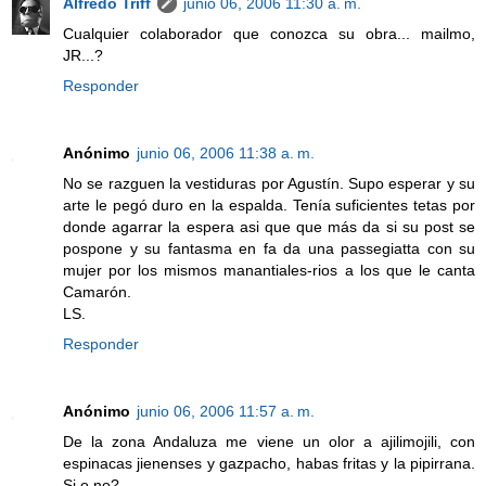
Alfredo Triff
junio 06, 2006 11:30 a. m.
Cualquier colaborador que conozca su obra... mailmo,
JR...?
Responder
Anónimo
junio 06, 2006 11:38 a. m.
No se razguen la vestiduras por Agustín. Supo esperar y su
arte le pegó duro en la espalda. Tenía suficientes tetas por
donde agarrar la espera asi que que más da si su post se
pospone y su fantasma en fa da una passegiatta con su
mujer por los mismos manantiales-rios a los que le canta
Camarón.
LS.
Responder
Anónimo
junio 06, 2006 11:57 a. m.
De la zona Andaluza me viene un olor a ajilimojili, con
espinacas jienenses y gazpacho, habas fritas y la pipirrana.
Si o no?