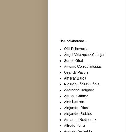
Han colaborado...
Ofill Echevarría
Ángel Velázquez Callejas
Sergio Giral
Antonio Correa Iglesias
Geandy Pavón
Amílcar Barca
Ricardo López (Llópiz)
Adalberto Delgado
Ahmed Gómez
Alen Lauzán
Alejandro Ríos
Alejandro Robles
Armando Rodríguez
Alfredo Pong
Andrés Reynaldo