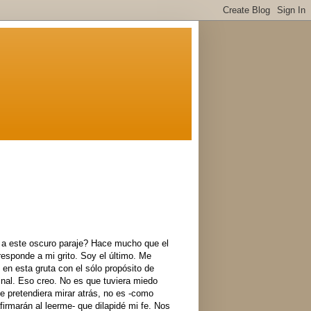
 a este oscuro paraje? Hace mucho que el
responde a mi grito. Soy el último. Me
en esta gruta con el sólo propósito de
inal. Eso creo. No es que tuviera miedo
ue pretendiera mirar atrás, no es -como
irmarán al leerme- que dilapidé mi fe. Nos