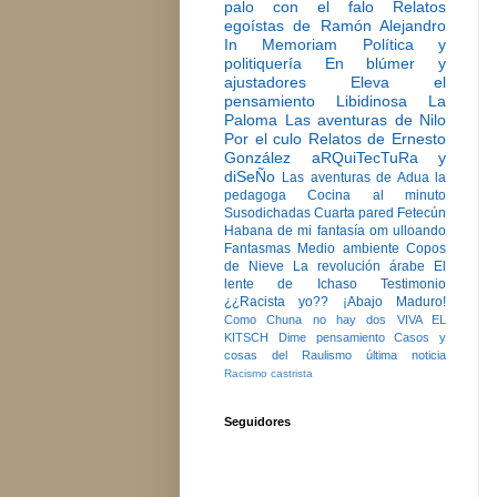
palo con el falo
Relatos
egoístas de Ramón Alejandro
In Memoriam
Política y
politiquería
En blúmer y
ajustadores
Eleva el
pensamiento
Libidinosa
La
Paloma
Las aventuras de Nilo
Por el culo
Relatos de Ernesto
González
aRQuiTecTuRa y
diSeÑo
Las aventuras de Adua la
pedagoga
Cocina al minuto
Susodichadas
Cuarta pared
Fetecún
Habana de mi fantasía
om ulloando
Fantasmas
Medio ambiente
Copos
de Nieve
La revolución árabe
El
lente de Ichaso
Testimonio
¿¿Racista yo??
¡Abajo Maduro!
Como Chuna no hay dos
VIVA EL
KITSCH
Dime pensamiento
Casos y
cosas del Raulismo
última noticia
Racismo castrista
Seguidores