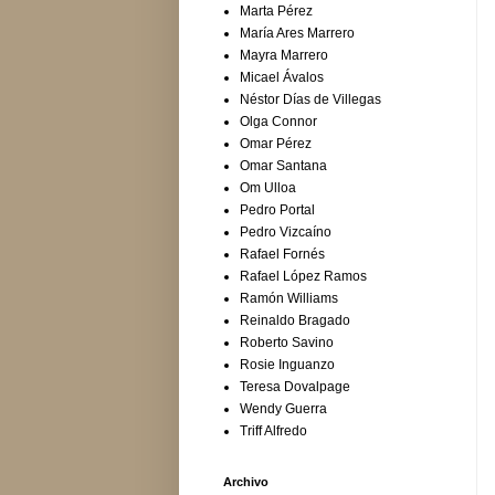
Marta Pérez
María Ares Marrero
Mayra Marrero
Micael Ávalos
Néstor Días de Villegas
Olga Connor
Omar Pérez
Omar Santana
Om Ulloa
Pedro Portal
Pedro Vizcaíno
Rafael Fornés
Rafael López Ramos
Ramón Williams
Reinaldo Bragado
Roberto Savino
Rosie Inguanzo
Teresa Dovalpage
Wendy Guerra
Triff Alfredo
Archivo