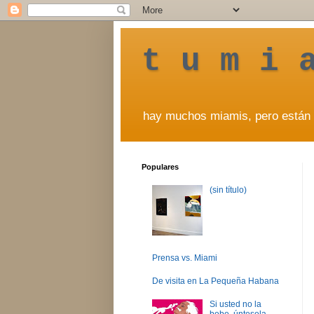
t u m i 
hay muchos miamis, pero están 
Populares
(sin título)
Prensa vs. Miami
De visita en La Pequeña Habana
Si usted no la
bebe, úntesela