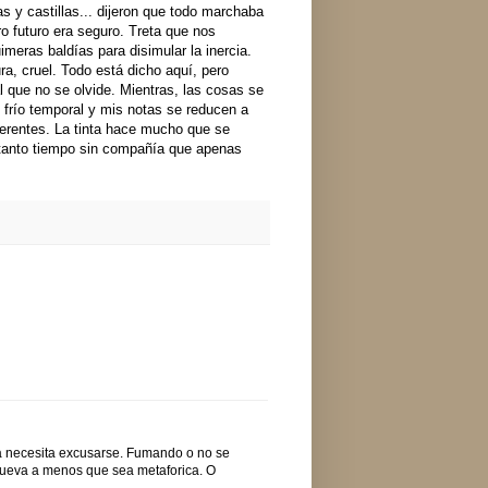
as y castillas... dijeron que todo marchaba
ro futuro era seguro. Treta que nos
imeras baldías para disimular la inercia.
ra, cruel. Todo está dicho aquí, pero
al que no se olvide. Mientras, las cosas se
 frío temporal y mis notas se reducen a
erentes. La tinta hace mucho que se
 tanto tiempo sin compañía que apenas
ra necesita excusarse. Fumando o no se
a cueva a menos que sea metaforica. O