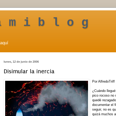
a m i b l o g
aquí
lunes, 12 de junio de 2006
Disimular la inercia
Por AlfredoTriff
¿Cuándo llegué
pico rocoso no 
quedé rezagado 
documentar el f
seguir, no es q
quizá muchos af