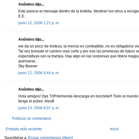
Anónimo dijo...
Esto parece el mensaje dentro de la botella. Vendran los otros a recoge
E.E.
junio 12, 2006 1:21 p. m.
Anónimo dijo...
me da un poco de tristeza, la inercia es combatible, no es obligatorio vi
Tal vez tomaste el camino mas corto y por eso las promesas de futuro s
espectativas son la trampa. Hay algo en las sorpresas que libera magia.
quemarse...
Sky Beaver
junio 12, 2006 4:44 p. m.
Anónimo dijo...
Hola amigos! Oye Triff tremenda descarga en bicicleta!!! Todo el mundo t
tenga el pobre. AlexB
junio 13, 2006 8:07 a. m.
Publicar un comentario
Entrada más reciente
Inicio
Suscribirse a:
Enviar comentarios (Atom)