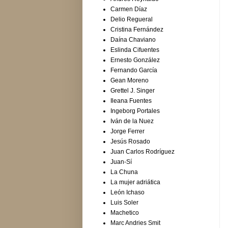
Carmen Díaz
Delio Regueral
Cristina Fernández
Daína Chaviano
Eslinda Cifuentes
Ernesto González
Fernando García
Gean Moreno
Grettel J. Singer
Ileana Fuentes
Ingeborg Portales
Iván de la Nuez
Jorge Ferrer
Jesús Rosado
Juan Carlos Rodríguez
Juan-Sí
La Chuna
La mujer adriática
León Ichaso
Luis Soler
Machetico
Marc Andries Smit