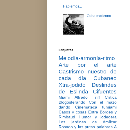
Hablemos...
Cuba maricona
Etiquetas
Melodía-armonía-ritmo
Arte por el arte
Castrismo nuestro de
cada día
Cubaneo
Xtra-jodido
Deslindes
de Eslinda Cifuentes
Miami
Alfredo Triff
Crítica
Blogosferando
Con el mazo
dando
Cinemateca tumiami
Casos y cosas
Entre Borges y
Rimbaud
Humor y jodedera
Los jardines de Amílcar
Rosado y las putas palabras
A