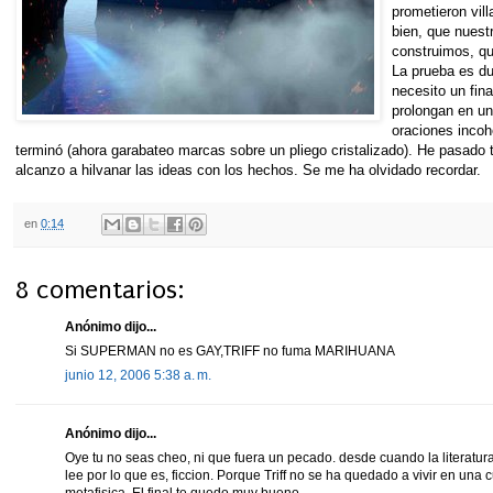
prometieron vill
bien, que nuest
construimos, qu
La prueba es du
necesito un fin
prolongan en un
oraciones incoh
terminó (ahora garabateo marcas sobre un pliego cristalizado). He pasado
alcanzo a hilvanar las ideas con los hechos. Se me ha olvidado recordar.
en
0:14
8 comentarios:
Anónimo dijo...
Si SUPERMAN no es GAY,TRIFF no fuma MARIHUANA
junio 12, 2006 5:38 a. m.
Anónimo dijo...
Oye tu no seas cheo, ni que fuera un pecado. desde cuando la literatu
lee por lo que es, ficcion. Porque Triff no se ha quedado a vivir en un
metafisica. El final te quedo muy bueno.