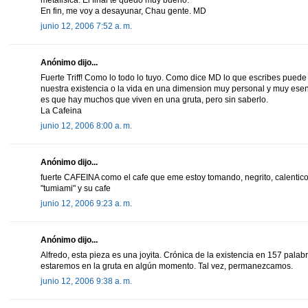
En fin, me voy a desayunar, Chau gente. MD
junio 12, 2006 7:52 a. m.
Anónimo dijo...
Fuerte Triff! Como lo todo lo tuyo. Como dice MD lo que escribes puede
nuestra existencia o la vida en una dimension muy personal y muy esenc
es que hay muchos que viven en una gruta, pero sin saberlo.
La Cafeina
junio 12, 2006 8:00 a. m.
Anónimo dijo...
fuerte CAFEINA como el cafe que eme estoy tomando, negrito, calentico y
"tumiami" y su cafe
junio 12, 2006 9:23 a. m.
Anónimo dijo...
Alfredo, esta pieza es una joyita. Crónica de la existencia en 157 pal
estaremos en la gruta en algún momento. Tal vez, permanezcamos.
junio 12, 2006 9:38 a. m.