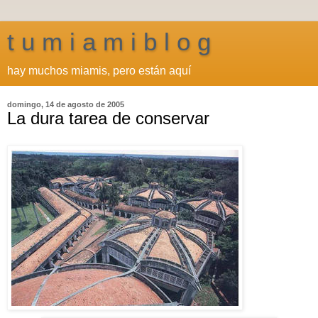
t u m i a m i b l o g
hay muchos miamis, pero están aquí
domingo, 14 de agosto de 2005
La dura tarea de conservar