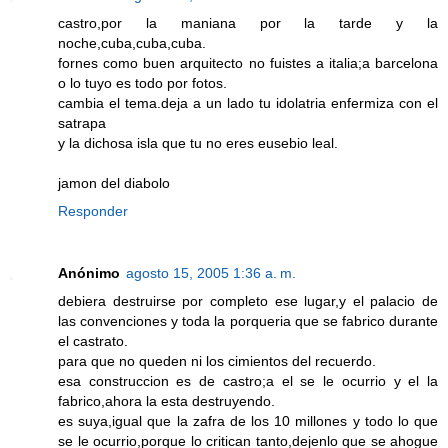
castro,por la maniana por la tarde y la
noche,cuba,cuba,cuba.
fornes como buen arquitecto no fuistes a italia;a barcelona
o lo tuyo es todo por fotos.
cambia el tema.deja a un lado tu idolatria enfermiza con el
satrapa
y la dichosa isla que tu no eres eusebio leal.
jamon del diabolo
Responder
Anónimo
agosto 15, 2005 1:36 a. m.
debiera destruirse por completo ese lugar,y el palacio de
las convenciones y toda la porqueria que se fabrico durante
el castrato.
para que no queden ni los cimientos del recuerdo.
esa construccion es de castro;a el se le ocurrio y el la
fabrico,ahora la esta destruyendo.
es suya,igual que la zafra de los 10 millones y todo lo que
se le ocurrio,porque lo critican tanto,dejenlo que se ahogue