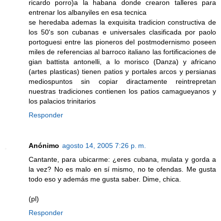
ricardo porro)a la habana donde crearon talleres para
entrenar los albanyiles en esa tecnica
se heredaba ademas la exquisita tradicion constructiva de
los 50's son cubanas e universales clasificada por paolo
portoguesi entre las pioneros del postmodernismo poseen
miles de referencias al barroco italiano las fortificaciones de
gian battista antonelli, a lo morisco (Danza) y africano
(artes plasticas) tienen patios y portales arcos y persianas
mediospuntos sin copiar diractamente reintrepretan
nuestras tradiciones contienen los patios camagueyanos y
los palacios trinitarios
Responder
Anónimo
agosto 14, 2005 7:26 p. m.
Cantante, para ubicarme: ¿eres cubana, mulata y gorda a
la vez? No es malo en sí mismo, no te ofendas. Me gusta
todo eso y además me gusta saber. Dime, chica.
(pl)
Responder