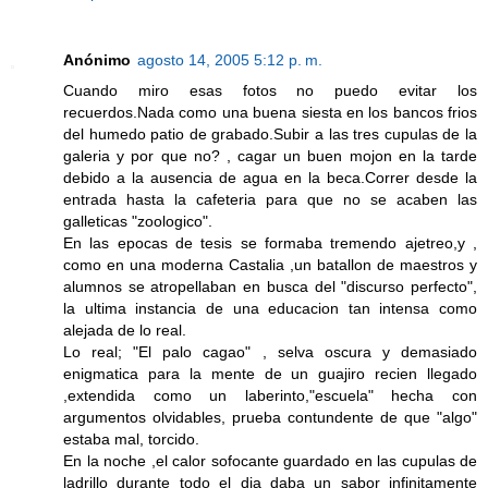
Anónimo
agosto 14, 2005 5:12 p. m.
Cuando miro esas fotos no puedo evitar los
recuerdos.Nada como una buena siesta en los bancos frios
del humedo patio de grabado.Subir a las tres cupulas de la
galeria y por que no? , cagar un buen mojon en la tarde
debido a la ausencia de agua en la beca.Correr desde la
entrada hasta la cafeteria para que no se acaben las
galleticas "zoologico".
En las epocas de tesis se formaba tremendo ajetreo,y ,
como en una moderna Castalia ,un batallon de maestros y
alumnos se atropellaban en busca del "discurso perfecto",
la ultima instancia de una educacion tan intensa como
alejada de lo real.
Lo real; "El palo cagao" , selva oscura y demasiado
enigmatica para la mente de un guajiro recien llegado
,extendida como un laberinto,"escuela" hecha con
argumentos olvidables, prueba contundente de que "algo"
estaba mal, torcido.
En la noche ,el calor sofocante guardado en las cupulas de
ladrillo durante todo el dia daba un sabor infinitamente