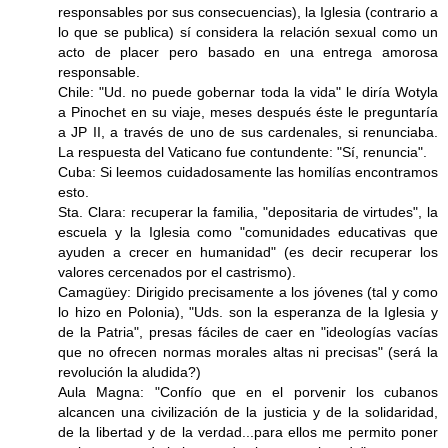
responsables por sus consecuencias), la Iglesia (contrario a
lo que se publica) sí considera la relación sexual como un
acto de placer pero basado en una entrega amorosa
responsable.
Chile: "Ud. no puede gobernar toda la vida" le diría Wotyla
a Pinochet en su viaje, meses después éste le preguntaría
a JP II, a través de uno de sus cardenales, si renunciaba.
La respuesta del Vaticano fue contundente: "Sí, renuncia".
Cuba: Si leemos cuidadosamente las homilías encontramos
esto.
Sta. Clara: recuperar la familia, "depositaria de virtudes", la
escuela y la Iglesia como "comunidades educativas que
ayuden a crecer en humanidad" (es decir recuperar los
valores cercenados por el castrismo).
Camagüey: Dirigido precisamente a los jóvenes (tal y como
lo hizo en Polonia), "Uds. son la esperanza de la Iglesia y
de la Patria", presas fáciles de caer en "ideologías vacías
que no ofrecen normas morales altas ni precisas" (será la
revolución la aludida?)
Aula Magna: "Confío que en el porvenir los cubanos
alcancen una civilización de la justicia y de la solidaridad,
de la libertad y de la verdad...para ellos me permito poner