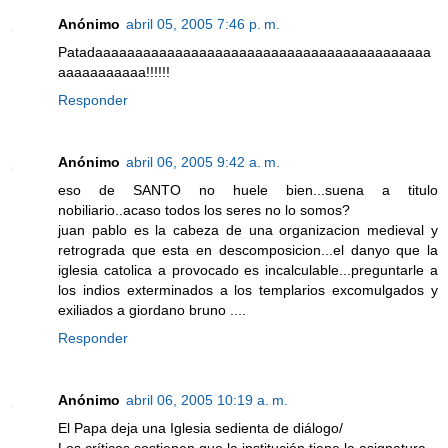
Anónimo
abril 05, 2005 7:46 p. m.
Patadaaaaaaaaaaaaaaaaaaaaaaaaaaaaaaaaaaaaaaaaaa
aaaaaaaaaaa!!!!!!
Responder
Anónimo
abril 06, 2005 9:42 a. m.
eso de SANTO no huele bien...suena a titulo
nobiliario..acaso todos los seres no lo somos?
juan pablo es la cabeza de una organizacion medieval y
retrograda que esta en descomposicion...el danyo que la
iglesia catolica a provocado es incalculable...preguntarle a
los indios exterminados a los templarios excomulgados y
exiliados a giordano bruno ....
Responder
Anónimo
abril 06, 2005 10:19 a. m.
El Papa deja una Iglesia sedienta de diálogo/
Los críticos sostienen que la institución tiene la asignatura