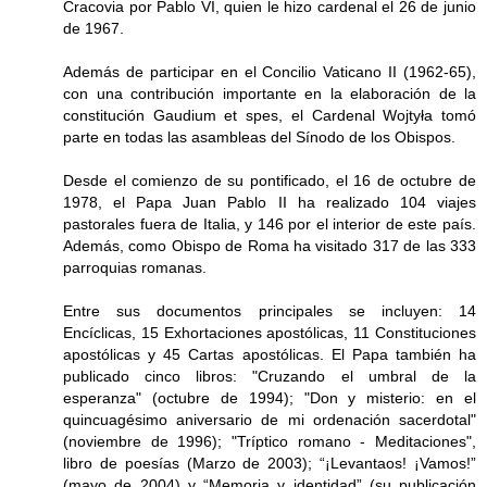
Cracovia por Pablo VI, quien le hizo cardenal el 26 de junio
de 1967.
Además de participar en el Concilio Vaticano II (1962-65),
con una contribución importante en la elaboración de la
constitución Gaudium et spes, el Cardenal Wojtyła tomó
parte en todas las asambleas del Sínodo de los Obispos.
Desde el comienzo de su pontificado, el 16 de octubre de
1978, el Papa Juan Pablo II ha realizado 104 viajes
pastorales fuera de Italia, y 146 por el interior de este país.
Además, como Obispo de Roma ha visitado 317 de las 333
parroquias romanas.
Entre sus documentos principales se incluyen: 14
Encíclicas, 15 Exhortaciones apostólicas, 11 Constituciones
apostólicas y 45 Cartas apostólicas. El Papa también ha
publicado cinco libros: "Cruzando el umbral de la
esperanza" (octubre de 1994); "Don y misterio: en el
quincuagésimo aniversario de mi ordenación sacerdotal"
(noviembre de 1996); "Tríptico romano - Meditaciones",
libro de poesías (Marzo de 2003); “¡Levantaos! ¡Vamos!”
(mayo de 2004) y “Memoria y identidad” (su publicación