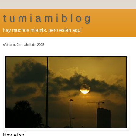
t u m i a m i b l o g
hay muchos miamis, pero están aquí
sábado, 2 de abril de 2005
Hoy, el sol