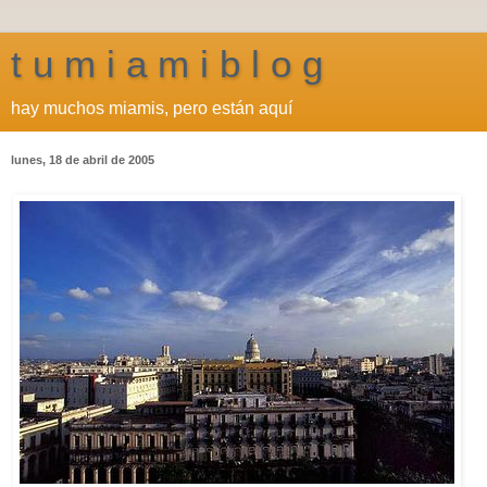
t u m i a m i b l o g
hay muchos miamis, pero están aquí
lunes, 18 de abril de 2005