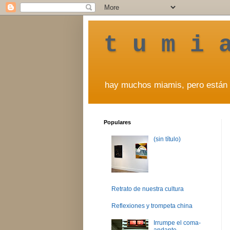
t u m i 
hay muchos miamis, pero están 
Populares
(sin título)
Retrato de nuestra cultura
Reflexiones y trompeta china
Irrumpe el coma-
andante