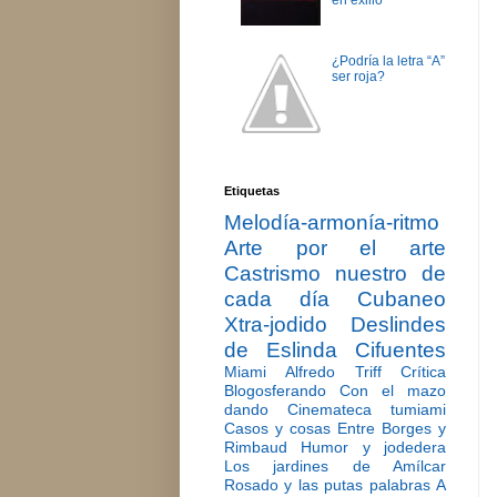
en exilio
¿Podría la letra “A”
ser roja?
Etiquetas
Melodía-armonía-ritmo
Arte por el arte
Castrismo nuestro de
cada día
Cubaneo
Xtra-jodido
Deslindes
de Eslinda Cifuentes
Miami
Alfredo Triff
Crítica
Blogosferando
Con el mazo
dando
Cinemateca tumiami
Casos y cosas
Entre Borges y
Rimbaud
Humor y jodedera
Los jardines de Amílcar
Rosado y las putas palabras
A