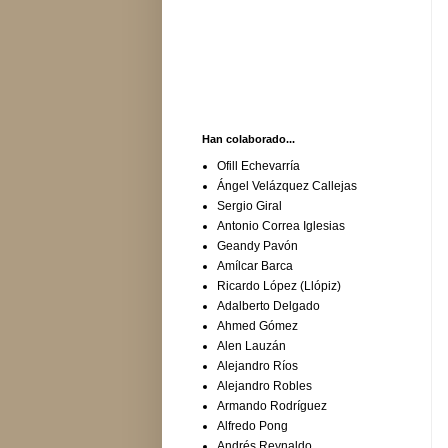
Han colaborado...
Ofill Echevarría
Ángel Velázquez Callejas
Sergio Giral
Antonio Correa Iglesias
Geandy Pavón
Amílcar Barca
Ricardo López (Llópiz)
Adalberto Delgado
Ahmed Gómez
Alen Lauzán
Alejandro Ríos
Alejandro Robles
Armando Rodríguez
Alfredo Pong
Andrés Reynaldo