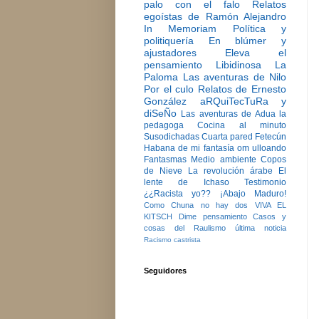
palo con el falo
Relatos
egoístas de Ramón Alejandro
In Memoriam
Política y
politiquería
En blúmer y
ajustadores
Eleva el
pensamiento
Libidinosa
La
Paloma
Las aventuras de Nilo
Por el culo
Relatos de Ernesto
González
aRQuiTecTuRa y
diSeÑo
Las aventuras de Adua la
pedagoga
Cocina al minuto
Susodichadas
Cuarta pared
Fetecún
Habana de mi fantasía
om ulloando
Fantasmas
Medio ambiente
Copos
de Nieve
La revolución árabe
El
lente de Ichaso
Testimonio
¿¿Racista yo??
¡Abajo Maduro!
Como Chuna no hay dos
VIVA EL
KITSCH
Dime pensamiento
Casos y
cosas del Raulismo
última noticia
Racismo castrista
Seguidores