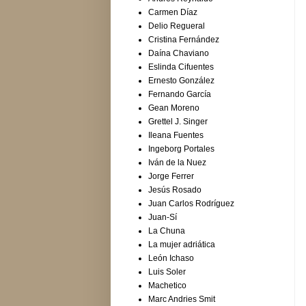
Carmen Díaz
Delio Regueral
Cristina Fernández
Daína Chaviano
Eslinda Cifuentes
Ernesto González
Fernando García
Gean Moreno
Grettel J. Singer
Ileana Fuentes
Ingeborg Portales
Iván de la Nuez
Jorge Ferrer
Jesús Rosado
Juan Carlos Rodríguez
Juan-Sí
La Chuna
La mujer adriática
León Ichaso
Luis Soler
Machetico
Marc Andries Smit