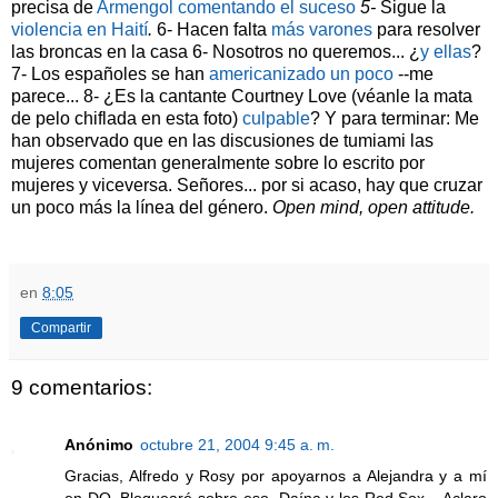
precisa de
Armengol comentando el suceso
5-
Sigue la
violencia en Haití
.
6- Hacen falta
más varones
para resolver
las broncas en la casa 6- Nosotros no queremos... ¿
y ellas
?
7- Los españoles se han
americanizado un poco
--me
parece... 8- ¿Es la cantante Courtney Love (véanle la mata
de pelo chiflada en esta foto)
culpable
? Y para terminar: Me
han observado que en las discusiones de tumiami las
mujeres comentan generalmente sobre lo escrito por
mujeres y viceversa. Señores... por si acaso, hay que cruzar
un poco más la línea del género.
Open mind, open attitude.
en
8:05
Compartir
9 comentarios:
Anónimo
octubre 21, 2004 9:45 a. m.
Gracias, Alfredo y Rosy por apoyarnos a Alejandra y a mí