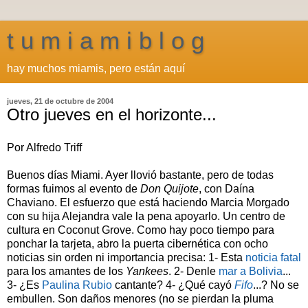
t u m i a m i b l o g
hay muchos miamis, pero están aquí
jueves, 21 de octubre de 2004
Otro jueves en el horizonte...
Por Alfredo Triff
Buenos días Miami. Ayer llovió bastante, pero de todas
formas fuimos al evento de
Don Quijote
, con Daína
Chaviano. El esfuerzo que está haciendo Marcia Morgado
con su hija Alejandra vale la pena apoyarlo. Un centro de
cultura en Coconut Grove. Como hay poco tiempo para
ponchar la tarjeta, abro la puerta cibernética con ocho
noticias sin orden ni importancia precisa: 1- Esta
noticia fatal
para los amantes de los
Yankees
. 2- Denle
mar a Bolivia
...
3- ¿Es
Paulina Rubio
cantante? 4- ¿Qué cayó
Fifo
...? No se
embullen. Son
daños menores
(no se pierdan la pluma