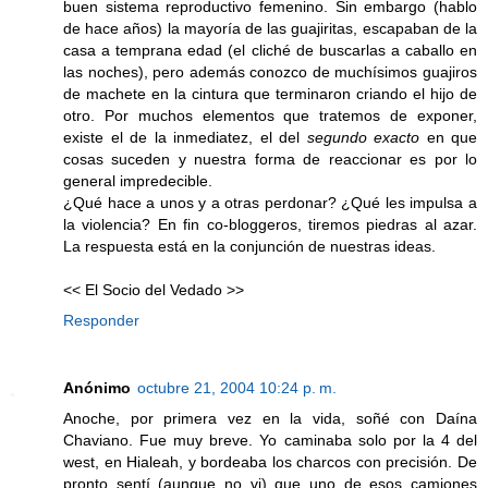
buen sistema reproductivo femenino. Sin embargo (hablo
de hace años) la mayoría de las guajiritas, escapaban de la
casa a temprana edad (el cliché de buscarlas a caballo en
las noches), pero además conozco de muchísimos guajiros
de machete en la cintura que terminaron criando el hijo de
otro. Por muchos elementos que tratemos de exponer,
existe el de la inmediatez, el del
segundo exacto
en que
cosas suceden y nuestra forma de reaccionar es por lo
general impredecible.
¿Qué hace a unos y a otras perdonar? ¿Qué les impulsa a
la violencia? En fin co-bloggeros, tiremos piedras al azar.
La respuesta está en la conjunción de nuestras ideas.
<< El Socio del Vedado >>
Responder
Anónimo
octubre 21, 2004 10:24 p. m.
Anoche, por primera vez en la vida, soñé con Daína
Chaviano. Fue muy breve. Yo caminaba solo por la 4 del
west, en Hialeah, y bordeaba los charcos con precisión. De
pronto sentí (aunque no vi) que uno de esos camiones