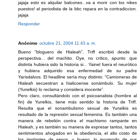
jajaja esto es alquilar balcones...va a morir con los nikes
puestos! el periodista de la bbc repara en la contradiccion.
jajaja
Responder
Anónimo
octubre 21, 2004 11:43 a. m.
Bueno "bloguero de Hialeah", Triff escribió desde la
perspectiva... del machito. Oye, no critico, apunto: que
distinta hubiera sido la historia si... Yainel fuera el neurótico
y hubiera adquirido esa enfermedad de su padre
Yarisdalvos. El headline sería muy distinto: “Camioneras de
Hialeah secuestran a hialicoense sonámbulo. Su mujer
(Yunelkis) lo reclama y considera inocente”.
Pero claro, consultándolo con el psicoanalista (hombre al
fin) de Yunelkis, tiene más sentido la historia de Triff.
Resulta que el sonambulismo sexual de Yunelkis es
resultado de la represión sexual femenina. Es también una
manera de rebelión contra el machismo rampante en
Hialeah, y es también su manera de expresar tantos, tantos
sentimientos ahogados en la obediencia, el alto costo de
los implantes de senos...y bueno, lo incomodo de sus