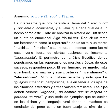
Responder
Anónimo
octubre 21, 2004 5:19 p. m.
Es interesante que hoy persiste el tema del
“Tarro o no”
(Conciente o inconciente)
y el valor que cada cual da a un
hecho como este. Traté de analizar la historia de Triff desde
un punto no emocional. Algo fría tal vez. Reducir un tema
tan interesante como la repercusión de un tarro a un marco
“machista o feminista” es apresurado. Intentar, como fue mi
caso, verlo fuera de ciertas pasiones es locamente
“laboratorista”
. El perímetro del análisis filosófico donde
penetramos en las repercusiones morales y éticas de esos
sucesos, responden poco.
El ser humano es mucho más
que hembra o macho y sus posturas “incendiarias” o
“abusadoras”.
Miro la historia reciente y noto que los
“guajiros cubanos”
(campesinos) suelen tener a los ojos de
los citadinos estrechos y firmes valores familiares. Las hijas
deben casarse
“vírgenes”
,
“un hombre que se respeta no
perdona un tarro”
, y una serie de ejemplos que se cuelan
en los dichos y el lenguaje rural donde el machete es
emulador del pene como un buen tasajo es símil de un