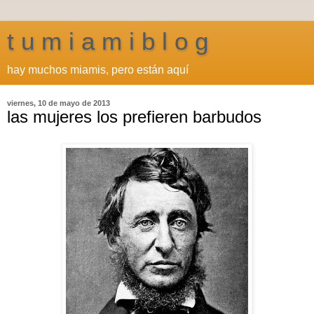
t u m i a m i b l o g
hay muchos miamis, pero están aquí
viernes, 10 de mayo de 2013
las mujeres los prefieren barbudos