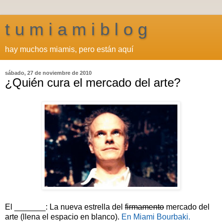
t u m i a m i b l o g
hay muchos miamis, pero están aquí
sábado, 27 de noviembre de 2010
¿Quién cura el mercado del arte?
El _______: La nueva estrella del
firmamento
mercado del
arte (llena el espacio en blanco).
En Miami Bourbaki.