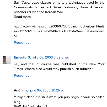
Bay, Cuba, gave classes on torture techniques used by the
Communists to extract false testimony from American
prisoners during the Korean War.
Read more…
http://www.nytimes.com/2008/07/05/opinion/05herbert.html?
ex=1215921600&en=bd3d8a907106f1da&ei=5070&emc=et
a1
Responder
Ernesto G.
julio 05, 2008 3:59 p. m.
j-si, and that of course was published in the New York
Times. Where else would they publish such rubbish?
Responder
Anónimo
julio 05, 2008 10:25 p. m.
Yucky fucking rubish is what you publish(it) in your so called
blog.
Stuff like Jesie Helms!