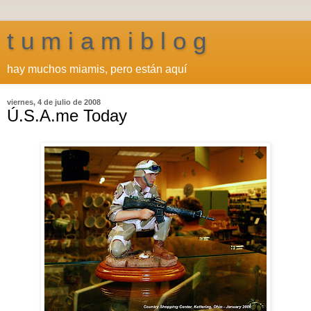
t u m i a m i b l o g
hay muchos miamis, pero están aquí
viernes, 4 de julio de 2008
Ú.S.A.me Today