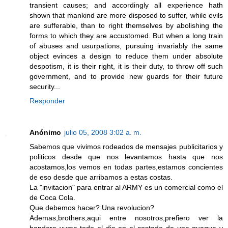
transient causes; and accordingly all experience hath
shown that mankind are more disposed to suffer, while evils
are sufferable, than to right themselves by abolishing the
forms to which they are accustomed. But when a long train
of abuses and usurpations, pursuing invariably the same
object evinces a design to reduce them under absolute
despotism, it is their right, it is their duty, to throw off such
government, and to provide new guards for their future
security...
Responder
Anónimo
julio 05, 2008 3:02 a. m.
Sabemos que vivimos rodeados de mensajes publicitarios y
politicos desde que nos levantamos hasta que nos
acostamos,los vemos en todas partes,estamos concientes
de eso desde que arribamos a estas costas.
La "invitacion" para entrar al ARMY es un comercial como el
de Coca Cola.
Que debemos hacer? Una revolucion?
Ademas,brothers,aqui entre nosotros,prefiero ver la
bandera yuma todo el dia en el costado de una guagua y