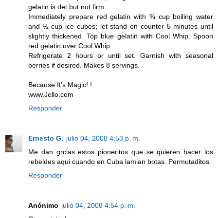
gelatin is det but not firm.
Immediately prepare red gelatin with ¾ cup boiling water
and ½ cup ice cubes; let stand on counter 5 minutes until
slightly thickened. Top blue gelatin with Cool Whip. Spoon
red gelatin over Cool Whip.
Refrigerate 2 hours or until set. Garnish with seasonal
berries if desired. Makes 8 servings.
Because It’s Magic! !
www.Jello.com
Responder
Ernesto G.
julio 04, 2008 4:53 p. m.
Me dan grcias estos pioneritos que se quieren hacer los
rebeldes aqui cuando en Cuba lamian botas. Permutaditos.
Responder
Anónimo
julio 04, 2008 4:54 p. m.