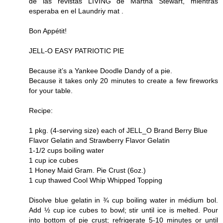
de las revistas LIVING de Martha Stewart, mientras
esperaba en el Laundriy mat .
Bon Appétit!
JELL-O EASY PATRIOTIC PIE
Because it’s a Yankee Doodle Dandy of a pie.
Because it takes only 20 minutes to create a few fireworks
for your table.
Recipe:
1 pkg. (4-serving size) each of JELL_O Brand Berry Blue
Flavor Gelatin and Strawberry Flavor Gelatin
1-1/2 cups boiling water
1 cup ice cubes
1 Honey Maid Gram. Pie Crust (6oz.)
1 cup thawed Cool Whip Whipped Topping
Disolve blue gelatin in ¾ cup boiling water in médium bol.
Add ½ cup ice cubes to bowl; stir until ice is melted. Pour
into bottom of pie crust; refrigerate 5-10 minutes or until