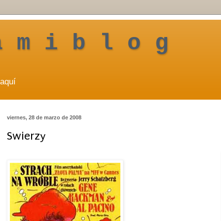
a m i b l o g
aquí
viernes, 28 de marzo de 2008
Swierzy