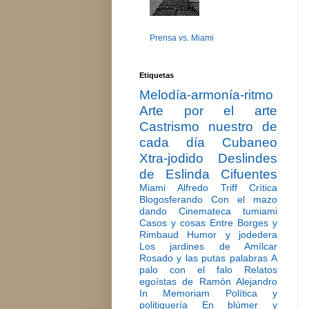
Prensa vs. Miami
Etiquetas
Melodía-armonía-ritmo
Arte por el arte
Castrismo nuestro de
cada día
Cubaneo
Xtra-jodido
Deslindes
de Eslinda Cifuentes
Miami
Alfredo Triff
Crítica
Blogosferando
Con el mazo
dando
Cinemateca tumiami
Casos y cosas
Entre Borges y
Rimbaud
Humor y jodedera
Los jardines de Amílcar
Rosado y las putas palabras
A
palo con el falo
Relatos
egoístas de Ramón Alejandro
In Memoriam
Política y
politiquería
En blúmer y