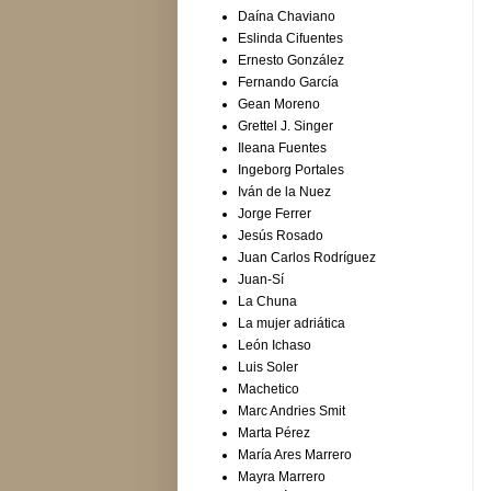
Daína Chaviano
Eslinda Cifuentes
Ernesto González
Fernando García
Gean Moreno
Grettel J. Singer
Ileana Fuentes
Ingeborg Portales
Iván de la Nuez
Jorge Ferrer
Jesús Rosado
Juan Carlos Rodríguez
Juan-Sí
La Chuna
La mujer adriática
León Ichaso
Luis Soler
Machetico
Marc Andries Smit
Marta Pérez
María Ares Marrero
Mayra Marrero