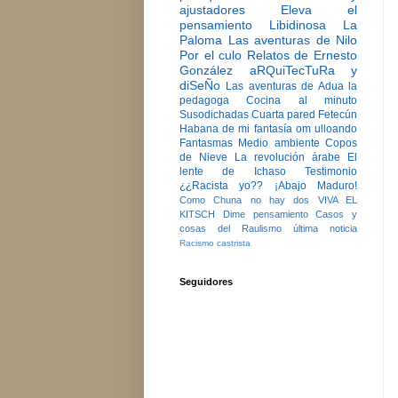
ajustadores
Eleva el
pensamiento
Libidinosa
La
Paloma
Las aventuras de Nilo
Por el culo
Relatos de Ernesto
González
aRQuiTecTuRa y
diSeÑo
Las aventuras de Adua la
pedagoga
Cocina al minuto
Susodichadas
Cuarta pared
Fetecún
Habana de mi fantasía
om ulloando
Fantasmas
Medio ambiente
Copos
de Nieve
La revolución árabe
El
lente de Ichaso
Testimonio
¿¿Racista yo??
¡Abajo Maduro!
Como Chuna no hay dos
VIVA EL
KITSCH
Dime pensamiento
Casos y
cosas del Raulismo
última noticia
Racismo castrista
Seguidores