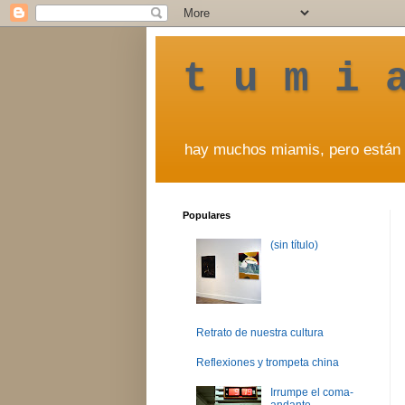
t u m i 
hay muchos miamis, pero están 
Populares
(sin título)
Retrato de nuestra cultura
Reflexiones y trompeta china
Irrumpe el coma-
andante