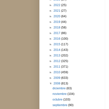
►
2022
(25)
►
2021
(27)
►
2020
(64)
►
2019
(44)
►
2018
(58)
►
2017
(86)
►
2016
(100)
►
2015
(117)
►
2014
(143)
►
2013
(202)
►
2012
(325)
►
2011
(371)
►
2010
(459)
►
2009
(633)
▼
2008
(813)
diciembre
(63)
noviembre
(104)
octubre
(103)
septiembre
(90)