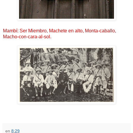
Mambí: Ser Miembro, Machete en alto, Monta-caballo,
Macho-con-cara-al-sol.
en
8:29