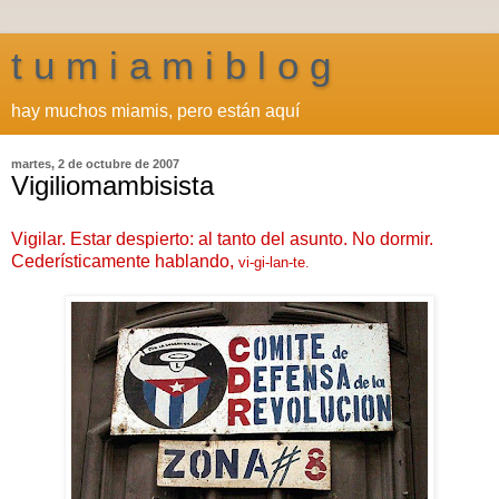
t u m i a m i b l o g
hay muchos miamis, pero están aquí
martes, 2 de octubre de 2007
Vigiliomambisista
Vigilar. Estar despierto: al tanto del asunto. No dormir.
Cederísticamente hablando,
vi-gi-lan-te.