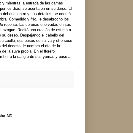
jo y mientras la entrada de las damas
por los días, se asentaron en su dorso. El
a del encuentro y sus detalles, se acercó
mbra. Comedido y frío, le desabrochó los
De repente, las coronas enervadas en sus
el azogue. Recitó una oración de estima a
o su deseo. Despejando el cabello del
su cuello, dos besos de saliva y otro seco
o del deceso, le nombra el día de la
 de la suya propia. En el florero
en borró la sangre de sus yemas y puso a
eche. MD