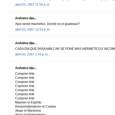
abril 03, 2007 11:59 a. m.
Anónimo dijo...
Apio verde machetico. Donde es el guateque?
abril 03, 2007 12:53 p. m.
Anónimo dijo...
CADA DIA QUE PASA AMILCAR SE PONE MAS HERMETICO E INCO
abril 03, 2007 1:43 p. m.
Anónimo dijo...
Compren Arte
Compren Arte
Compren Arte
Copmren Arte
Compren Arte
Compren Arte
Compren Arte
Mejoren el Espiritu
Desesmaterialicen el Cuerpo
Abajo el Marxismo
Abajo el Materialismo