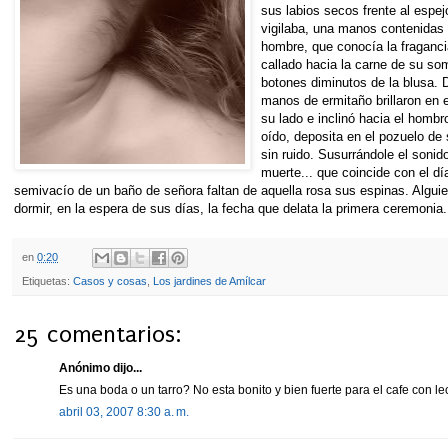
sus labios secos frente al espe
vigilaba, una manos contenidas 
hombre, que conocía la fraganci
callado hacia la carne de su so
botones diminutos de la blusa. 
manos de ermitaño brillaron en 
su lado e inclinó hacia el hombr
oído, deposita en el pozuelo de 
sin ruido. Susurrándole el sonid
muerte... que coincide con el día
semivacío de un baño de señora faltan de aquella rosa sus espinas. Algui
dormir, en la espera de sus días, la fecha que delata la primera ceremonia.
en
0:20
Etiquetas:
Casos y cosas
,
Los jardines de Amílcar
25 comentarios:
Anónimo dijo...
Es una boda o un tarro? No esta bonito y bien fuerte para el cafe con l
abril 03, 2007 8:30 a. m.