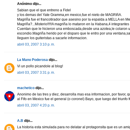
Anónimo dijo...
Sabian que el que entreno a Fidel
y los demas del Yate Gramma,en mexico,fue el nieto de MAGRIñA.
Magriña fue el francotirador que asesino por la espalda a MELLA en M
Magriña?...Misterio!!!!!A magriña lo mataron en la Habana,4 integrante
Cuentan que le hicieron una emboscada,desde una azotea,le colaron u
escondio.Magriña herido por el disparo que le entro por una ventana,sa
lleguen los guiteristas a sacarle informacion.
abril 03, 2007 3:10 p. m.
La Mano Poderosa
dijo...
Vi un pollo picandole al blog!
abril 03, 2007 3:31 p. m.
machetico
dijo...
Anonimo de las tres y diez, desarrolla mas esa informacion, por favor,
al Fifo en Mexico fue el general (o coronel) Bayo, que luego del triunf
abril 03, 2007 4:20 p. m.
A.B
dijo...
La historia esta simulada para no delatar al protagonsita que es un ami