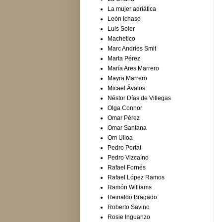
La mujer adriática
León Ichaso
Luis Soler
Machetico
Marc Andries Smit
Marta Pérez
María Ares Marrero
Mayra Marrero
Micael Ávalos
Néstor Días de Villegas
Olga Connor
Omar Pérez
Omar Santana
Om Ulloa
Pedro Portal
Pedro Vizcaíno
Rafael Fornés
Rafael López Ramos
Ramón Williams
Reinaldo Bragado
Roberto Savino
Rosie Inguanzo