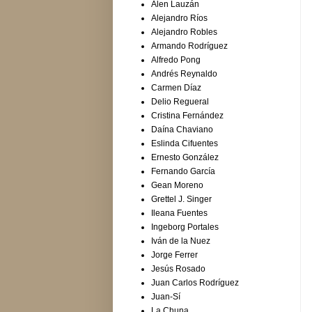
Alen Lauzán
Alejandro Ríos
Alejandro Robles
Armando Rodríguez
Alfredo Pong
Andrés Reynaldo
Carmen Díaz
Delio Regueral
Cristina Fernández
Daína Chaviano
Eslinda Cifuentes
Ernesto González
Fernando García
Gean Moreno
Grettel J. Singer
Ileana Fuentes
Ingeborg Portales
Iván de la Nuez
Jorge Ferrer
Jesús Rosado
Juan Carlos Rodríguez
Juan-Sí
La Chuna