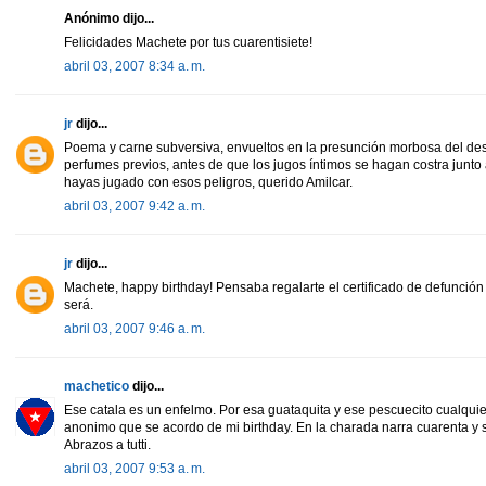
Anónimo dijo...
Felicidades Machete por tus cuarentisiete!
abril 03, 2007 8:34 a. m.
jr
dijo...
Poema y carne subversiva, envueltos en la presunción morbosa del dese
perfumes previos, antes de que los jugos íntimos se hagan costra junto
hayas jugado con esos peligros, querido Amilcar.
abril 03, 2007 9:42 a. m.
jr
dijo...
Machete, happy birthday! Pensaba regalarte el certificado de defunción 
será.
abril 03, 2007 9:46 a. m.
machetico
dijo...
Ese catala es un enfelmo. Por esa guataquita y ese pescuecito cualquie
anonimo que se acordo de mi birthday. En la charada narra cuarenta y s
Abrazos a tutti.
abril 03, 2007 9:53 a. m.