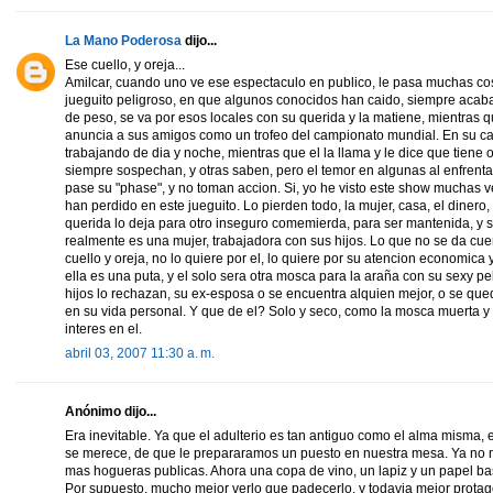
La Mano Poderosa
dijo...
Ese cuello, y oreja...
Amilcar, cuando uno ve ese espectaculo en publico, le pasa muchas cos
jueguito peligroso, en que algunos conocidos han caido, siempre acab
de peso, se va por esos locales con su querida y la matiene, mientras q
anuncia a sus amigos como un trofeo del campionato mundial. En su cas
trabajando de dia y noche, mientras que el la llama y le dice que tiene 
siempre sospechan, y otras saben, pero el temor en algunas al enfrentar
pase su "phase", y no toman accion. Si, yo he visto este show muchas 
han perdido en este jueguito. Lo pierden todo, la mujer, casa, el dinero, 
querida lo deja para otro inseguro comemierda, para ser mantenida, y se
realmente es una mujer, trabajadora con sus hijos. Lo que no se da cu
cuello y oreja, no lo quiere por el, lo quiere por su atencion economica 
ella es una puta, y el solo sera otra mosca para la araña con su sexy pel
hijos lo rechazan, su ex-esposa o se encuentra alquien mejor, o se qu
en su vida personal. Y que de el? Solo y seco, como la mosca muerta y
interes en el.
abril 03, 2007 11:30 a. m.
Anónimo dijo...
Era inevitable. Ya que el adulterio es tan antiguo como el alma misma, 
se merece, de que le prepararamos un puesto en nuestra mesa. Ya no ma
mas hogueras publicas. Ahora una copa de vino, un lapiz y un papel basta
Por supuesto, mucho mejor verlo que padecerlo, y todavia mejor protago