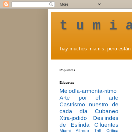
t u m i 
hay muchos miamis, pero están 
Populares
Etiquetas
Melodía-armonía-ritmo
Arte por el arte
Castrismo nuestro de
cada día
Cubaneo
Xtra-jodido
Deslindes
de Eslinda Cifuentes
Miami
Alfredo Triff
Crítica