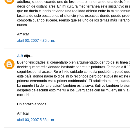
adúltera, sucede cuando uno de los dos ... o ha tomando una decisión 
decisión de distanciarse. En mí cultura mediterránea este sustantivo ni
que no duela cuando deviene una realidad abierta entre la microcomun
fascina de este pecado, es el silencio y los espacios donde puede produ
comporta cuando sucede. Pienso que es uno de los temas más literarios
nunca.
Amílcar
abril 03, 2007 4:35 p. m.
A.B
dijo...
Bueno felicidades al comentario bien argumentado, dentro de su line
decirte que he reflexionado bastante sobre tus palabras. Tambien a ti 
seguirlos por si acaso. Ro e Inkie cuidado con esta posición... yo sé qu
este país, donde nadie lo dice, ni lo reconoce pero por supuesto existe d
primera ceremonía es su primer matrimonio". El adulterio muere, cuando
La muerte ( la de la relación) también es la suya. Buti yo también lo sien
despues de escribir esto me fui a los Everglades con mi mujer y mi hija 
cocodrilos.
Un abrazo a todos
Amílcar
abril 03, 2007 5:33 p. m.