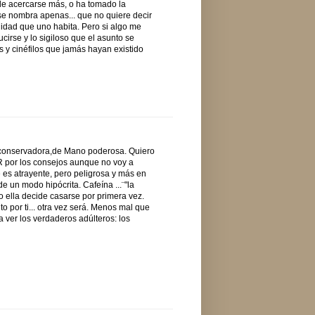
de acercarse más, o ha tomado la
 se nombra apenas... que no quiere decir
idad que uno habita. Pero si algo me
cirse y lo sigiloso que el asunto se
 y cinéfilos que jamás hayan existido
a conservadora,de Mano poderosa. Quiero
JR por los consejos aunque no voy a
e es atrayente, pero peligrosa y más en
e un modo hipócrita. Cafeína ...¨"la
 ella decide casarse por primera vez.
to por ti... otra vez será. Menos mal que
a ver los verdaderos adúlteros: los