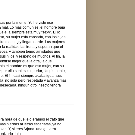
as por la mente. Yo he visto ese
a mal. Lo mas comun es, el hombre baja
ue ella siempre esta muy "sexy". El lo
a, su mujer esta cansada, con los hijos,
otro meeting y llegara tarde. Las mujeres
 la realidad las frena y esperan que el
veces, y tambien tengo amistades que
sus hijos, y respeto de muchos. Al fin, la
ntirse mejor que la otra, la que
enta el hombre es que esa mujer, con su
y por ella sentirse superior, simplemente,
o. El fin casi siempre acaba igual, sus
eda, no sola pero respetada y avanza mas
 desecada, ningun otro insecto tendra
era hora de que le dieramos el trato que
s piedras ni letras escarlatas, ya no
n. Y, si eres Arjona, una guitarra.
nizarlo, jaja.