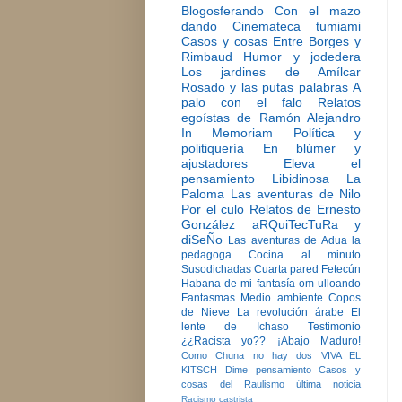
Blogosferando
Con el mazo
dando
Cinemateca tumiami
Casos y cosas
Entre Borges y
Rimbaud
Humor y jodedera
Los jardines de Amílcar
Rosado y las putas palabras
A
palo con el falo
Relatos
egoístas de Ramón Alejandro
In Memoriam
Política y
politiquería
En blúmer y
ajustadores
Eleva el
pensamiento
Libidinosa
La
Paloma
Las aventuras de Nilo
Por el culo
Relatos de Ernesto
González
aRQuiTecTuRa y
diSeÑo
Las aventuras de Adua la
pedagoga
Cocina al minuto
Susodichadas
Cuarta pared
Fetecún
Habana de mi fantasía
om ulloando
Fantasmas
Medio ambiente
Copos
de Nieve
La revolución árabe
El
lente de Ichaso
Testimonio
¿¿Racista yo??
¡Abajo Maduro!
Como Chuna no hay dos
VIVA EL
KITSCH
Dime pensamiento
Casos y
cosas del Raulismo
última noticia
Racismo castrista