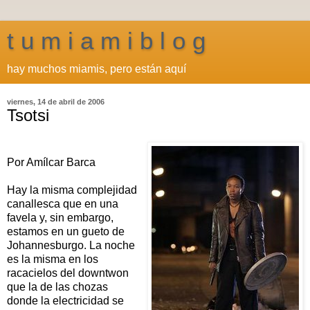
t u m i a m i b l o g
hay muchos miamis, pero están aquí
viernes, 14 de abril de 2006
Tsotsi
Por Amílcar Barca
Hay la misma complejidad
canallesca que en una
favela y, sin embargo,
estamos en un gueto de
Johannesburgo. La noche
es la misma en los
racacielos del downtwon
que la de las chozas
donde la electricidad se