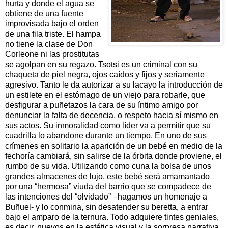
hurta y donde el agua se
obtiene de una fuente
improvisada bajo el orden
de una fila triste. El hampa
no tiene la clase de Don
Corleone ni las prostitutas
se agolpan en su regazo. Tsotsi es un criminal con su
chaqueta de piel negra, ojos caídos y fijos y seriamente
agresivo. Tanto le da autorizar a su lacayo la introducción de
un estilete en el estómago de un viejo para robarle, que
desfigurar a puñetazos la cara de su íntimo amigo por
denunciar la falta de decencia, o respeto hacia sí mismo en
sus actos. Su inmoralidad como líder va a permitir que su
cuadrilla lo abandone durante un tiempo. En uno de sus
crímenes en solitario la aparición de un bebé en medio de la
fechoría cambiará, sin salirse de la órbita donde proviene, el
rumbo de su vida. Utilizando como cuna la bolsa de unos
grandes almacenes de lujo, este bebé será amamantado
por una “hermosa” viuda del barrio que se compadece de
las intenciones del “olvidado” –hagamos un homenaje a
Buñuel- y lo conmina, sin desatender su beretta, a entrar
bajo el amparo de la ternura. Todo adquiere tintes geniales,
es decir, nuevos en la estética visual y la sorpresa narrativa,