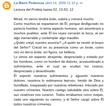
La Mano Poderosa
abril 14, 2006 11:10 p. m.
Lectura del Profeta Isaías 52, 13-53, 12
Mirad, mi siervo tendrá éxito, subirá y crecerá mucho.
Como muchos se espantaron de Él, porque desfigurado no
parecía hombre, ni tenía aspecto humano; así asombrará a
muchos pueblos: ante Él los reyes cerrarán la boca, al ver
algo inenarrable y contemplar algo inaudito.
¿Quién creyó nuestro anuncio? ¿A quién se reveló el brazo
del Señor? Creció en su presencia como un brote, como
raíz en tierra árida, sin figura, sin belleza.
Lo vimos sin aspecto atrayente, despreciado y evitado por
los hombres, como un hombre de dolores, acostumbrado a
sufrimientos; ante el cual se ocultan los rostros,
despreciado y desestimado.
Él soportó nuestros sufrimientos y aguantó nuestros
dolores; nosotros lo estimamos leproso, herido de Dios y
humillado, traspasado por nuestras rebeliones, triturado por
nuestro crímenes. Nuestro castigo saludable vino sobre Él,
sus cicatrices nos curaron. Todos errábamos como ovejas,
cada uno siguiendo su camino, y el Señor cargó sobre Él
todos nuestros crímenes.