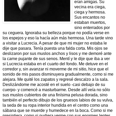
eran amigas. Su
vecina era ciega,
ciega y hermosa.
Sus encantos no
estaban muertos,
sino enterrados por
su ceguera. Ignoraba su belleza porque no podía verse en
los espejos y eso la hacía aún más hermosa. Una tarde vino
a visitar a Lucrecia. A pesar de que mi mujer no estaba le
dije que pasara. Tenía puesta una falda corta. Mis ojos se
deslizaron por sus muslos anchos y lisos y me demoré ante
la carne pujante de sus senos. Mentí y le dije que iba a ver
si Lucrecia estaba en el cuarto del fondo. Me detuve en el
corredor y, sin avanzar ni moverme de mi sitio, hice que el
sonido de mis pasos disminuyera gradualmente, como si me
alejara. Me quité los zapatos y regresé descalzo a la sala.
Deslizándome me acosté en el suelo -casi debajo de su
cuerpo- y comencé a masturbarme. Desde allí veía no sólo
sus muslos cubiertos de una finísima pelusa dorada, sino
también el perfecto dibujo de los gruesos labios de su vulva,
la seda de su ropa interior hundida en el centro como una
sábana que se muerde y humedece en la boca. Como si me
presintiera, como si pudiera verme con sus enormes lentes