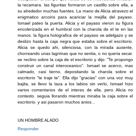
la recamara. las figuritas formaron un castillo sobre ella, a
su alrededor muchas fuentes. La mano de Alicia atravezo el
enigmatico arcoiris para acariciar la mejilla del payaso.
Ismael pateo la puerta. Alicia y el payaso vieron su figura
encolerizada en el humbral con la charola de el te en las
manos. la figura holografica de el payaso se adelgazo y se
deslizo hasta la caja negra que estaba sobre el escritorio.
Alicia se quedo ahi, silenciosa, con la mirada ausente,
chorreando unas lagrimas que no sentia, o no queria secar.
se reclino sobre la caja de el escritorio y dijo: "Te propongo
construir un canal interoceanico". Ismael se acerco, mas
calmado, casi tierno, depositando la charola sobre el
escritorio "te traje te". Ella dijo "gracias" con una voz muy
bajita, se llevo la taza a los labios sin verlo, Ismael hizo
varios comentarios de el interes de ella, pero Alicia no
contesto. seguia llorando mientras miraba la caja sobre el
escritorio. y asi pasaron muchos anios...
UN HOMBRE ALADO
Responder