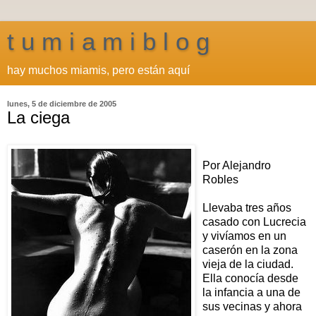
t u m i a m i b l o g
hay muchos miamis, pero están aquí
lunes, 5 de diciembre de 2005
La ciega
Por Alejandro
Robles
Llevaba tres años
casado con Lucrecia
y vivíamos en un
caserón en la zona
vieja de la ciudad.
Ella conocía desde
la infancia a una de
sus vecinas y ahora