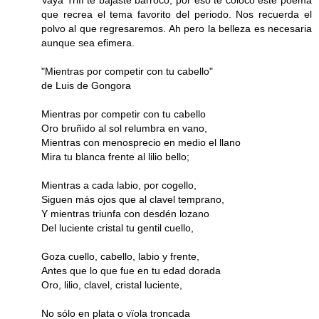
Vaya Triff te bajaste barroco, por eso te coloco este poema
que recrea el tema favorito del periodo. Nos recuerda el
polvo al que regresaremos. Ah pero la belleza es necesaria
aunque sea efimera.
"Mientras por competir con tu cabello"
de Luis de Gongora
Mientras por competir con tu cabello
Oro bruñido al sol relumbra en vano,
Mientras con menosprecio en medio el llano
Mira tu blanca frente al lilio bello;
Mientras a cada labio, por cogello,
Siguen más ojos que al clavel temprano,
Y mientras triunfa con desdén lozano
Del luciente cristal tu gentil cuello,
Goza cuello, cabello, labio y frente,
Antes que lo que fue en tu edad dorada
Oro, lilio, clavel, cristal luciente,
No sólo en plata o vïola troncada