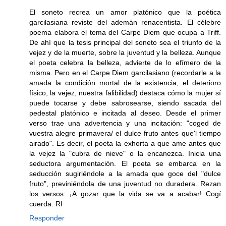
El soneto recrea un amor platónico que la poética
garcilasiana reviste del ademán renacentista. El célebre
poema elabora el tema del Carpe Diem que ocupa a Triff.
De ahí que la tesis principal del soneto sea el triunfo de la
vejez y de la muerte, sobre la juventud y la belleza. Aunque
el poeta celebra la belleza, advierte de lo efímero de la
misma. Pero en el Carpe Diem garcilasiano (recordarle a la
amada la condición mortal de la existencia, el deterioro
físico, la vejez, nuestra falibilidad) destaca cómo la mujer sí
puede tocarse y debe sabrosearse, siendo sacada del
pedestal platónico e incitada al deseo. Desde el primer
verso trae una advertencia y una incitación: "coged de
vuestra alegre primavera/ el dulce fruto antes que'l tiempo
airado". Es decir, el poeta la exhorta a que ame antes que
la vejez la "cubra de nieve" o la encanezca. Inicia una
seductora argumentación. El poeta se embarca en la
seducción sugiriéndole a la amada que goce del "dulce
fruto", previniéndola de una juventud no duradera. Rezan
los versos: ¡A gozar que la vida se va a acabar! Cogí
cuerda. RI
Responder