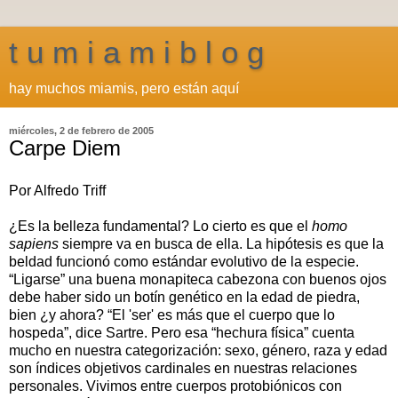
t u m i a m i b l o g
hay muchos miamis, pero están aquí
miércoles, 2 de febrero de 2005
Carpe Diem
Por Alfredo Triff
¿Es la belleza fundamental? Lo cierto es que el
homo
sapiens
siempre va en busca de ella. La hipótesis es que la
beldad funcionó como estándar evolutivo de la especie.
“Ligarse” una buena monapiteca cabezona con buenos ojos
debe haber sido un botín genético en la edad de piedra,
bien ¿y ahora? “El 'ser' es más que el cuerpo que lo
hospeda”, dice Sartre. Pero esa “hechura física” cuenta
mucho en nuestra categorización: sexo, género, raza y edad
son índices objetivos cardinales en nuestras relaciones
personales. Vivimos entre cuerpos protobiónicos con