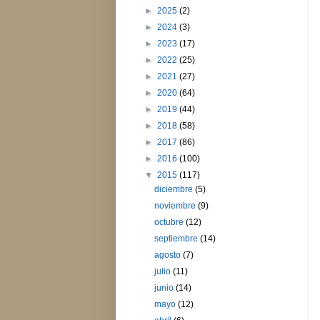
►
2025
(2)
►
2024
(3)
►
2023
(17)
►
2022
(25)
►
2021
(27)
►
2020
(64)
►
2019
(44)
►
2018
(58)
►
2017
(86)
►
2016
(100)
▼
2015
(117)
diciembre
(5)
noviembre
(9)
octubre
(12)
septiembre
(14)
agosto
(7)
julio
(11)
junio
(14)
mayo
(12)