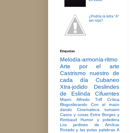
en exilio
¿Podría la letra “A”
ser roja?
Etiquetas
Melodía-armonía-ritmo
Arte por el arte
Castrismo nuestro de
cada día
Cubaneo
Xtra-jodido
Deslindes
de Eslinda Cifuentes
Miami
Alfredo Triff
Crítica
Blogosferando
Con el mazo
dando
Cinemateca tumiami
Casos y cosas
Entre Borges y
Rimbaud
Humor y jodedera
Los jardines de Amílcar
Rosado y las putas palabras
A