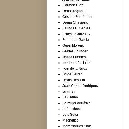
Carmen Díaz
Delio Regueral
Cristina Fernández
Daína Chaviano
Eslinda Cifuentes
Ernesto González
Fernando García
Gean Moreno
Grettel J. Singer
Ileana Fuentes
Ingeborg Portales
Iván de la Nuez
Jorge Ferrer
Jesús Rosado
Juan Carlos Rodríguez
Juan-Sí
La Chuna
La mujer adriática
León Ichaso
Luis Soler
Machetico
Marc Andries Smit