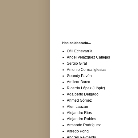
Han colaborado...
Ofill Echevarría
Ángel Velázquez Callejas
Sergio Giral
Antonio Correa Iglesias
Geandy Pavón
Amílcar Barca
Ricardo López (Llópiz)
Adalberto Delgado
Ahmed Gómez
Alen Lauzán
Alejandro Ríos
Alejandro Robles
Armando Rodríguez
Alfredo Pong
Andrés Reynaldo