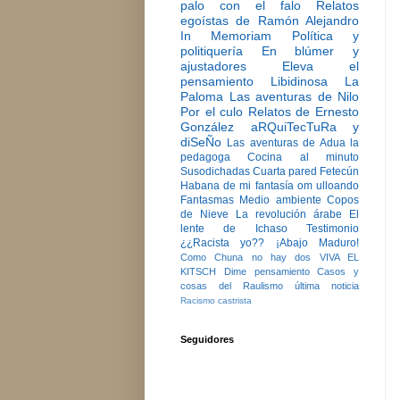
palo con el falo
Relatos
egoístas de Ramón Alejandro
In Memoriam
Política y
politiquería
En blúmer y
ajustadores
Eleva el
pensamiento
Libidinosa
La
Paloma
Las aventuras de Nilo
Por el culo
Relatos de Ernesto
González
aRQuiTecTuRa y
diSeÑo
Las aventuras de Adua la
pedagoga
Cocina al minuto
Susodichadas
Cuarta pared
Fetecún
Habana de mi fantasía
om ulloando
Fantasmas
Medio ambiente
Copos
de Nieve
La revolución árabe
El
lente de Ichaso
Testimonio
¿¿Racista yo??
¡Abajo Maduro!
Como Chuna no hay dos
VIVA EL
KITSCH
Dime pensamiento
Casos y
cosas del Raulismo
última noticia
Racismo castrista
Seguidores