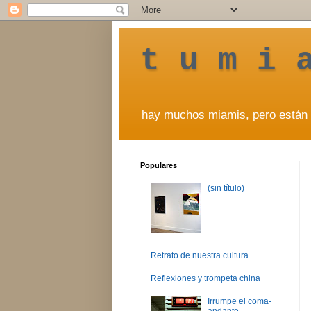
t u m i 
hay muchos miamis, pero están 
Populares
(sin título)
Retrato de nuestra cultura
Reflexiones y trompeta china
Irrumpe el coma-
andante