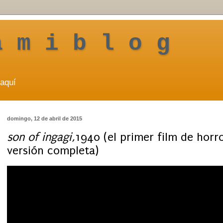
a m i b l o g
aquí
domingo, 12 de abril de 2015
son of ingagi,
1940 (el primer film de horr
versión completa)