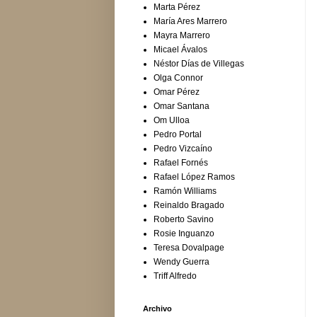
Marta Pérez
María Ares Marrero
Mayra Marrero
Micael Ávalos
Néstor Días de Villegas
Olga Connor
Omar Pérez
Omar Santana
Om Ulloa
Pedro Portal
Pedro Vizcaíno
Rafael Fornés
Rafael López Ramos
Ramón Williams
Reinaldo Bragado
Roberto Savino
Rosie Inguanzo
Teresa Dovalpage
Wendy Guerra
Triff Alfredo
Archivo