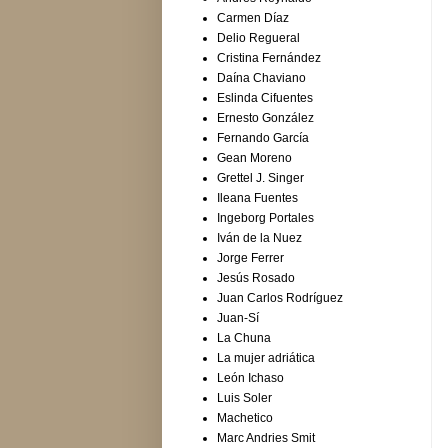
Carmen Díaz
Delio Regueral
Cristina Fernández
Daína Chaviano
Eslinda Cifuentes
Ernesto González
Fernando García
Gean Moreno
Grettel J. Singer
Ileana Fuentes
Ingeborg Portales
Iván de la Nuez
Jorge Ferrer
Jesús Rosado
Juan Carlos Rodríguez
Juan-Sí
La Chuna
La mujer adriática
León Ichaso
Luis Soler
Machetico
Marc Andries Smit