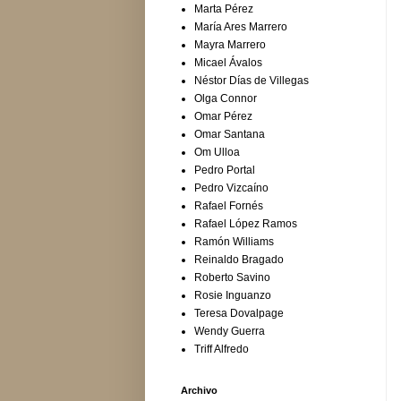
Marta Pérez
María Ares Marrero
Mayra Marrero
Micael Ávalos
Néstor Días de Villegas
Olga Connor
Omar Pérez
Omar Santana
Om Ulloa
Pedro Portal
Pedro Vizcaíno
Rafael Fornés
Rafael López Ramos
Ramón Williams
Reinaldo Bragado
Roberto Savino
Rosie Inguanzo
Teresa Dovalpage
Wendy Guerra
Triff Alfredo
Archivo