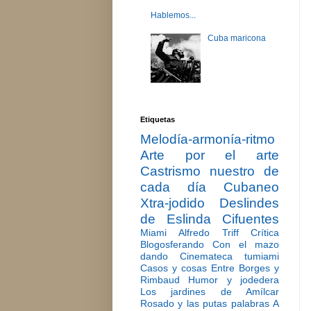
Hablemos...
Cuba maricona
Etiquetas
Melodía-armonía-ritmo
Arte por el arte
Castrismo nuestro de
cada día
Cubaneo
Xtra-jodido
Deslindes
de Eslinda Cifuentes
Miami
Alfredo Triff
Crítica
Blogosferando
Con el mazo
dando
Cinemateca tumiami
Casos y cosas
Entre Borges y
Rimbaud
Humor y jodedera
Los jardines de Amílcar
Rosado y las putas palabras
A