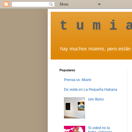
t u m i 
hay muchos miamis, pero están 
Populares
Prensa vs. Miami
De visita en La Pequeña Habana
(sin título)
Si usted no la
bebe, úntesela