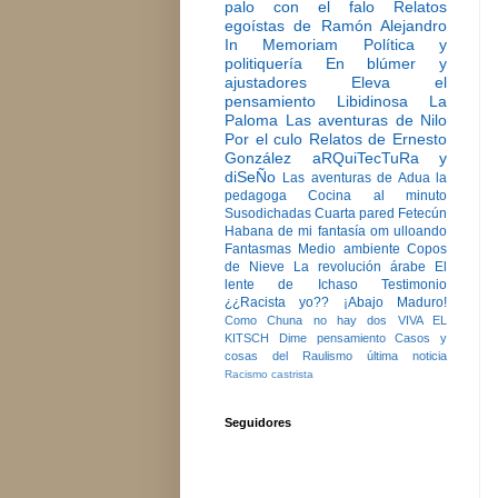
palo con el falo
Relatos
egoístas de Ramón Alejandro
In Memoriam
Política y
politiquería
En blúmer y
ajustadores
Eleva el
pensamiento
Libidinosa
La
Paloma
Las aventuras de Nilo
Por el culo
Relatos de Ernesto
González
aRQuiTecTuRa y
diSeÑo
Las aventuras de Adua la
pedagoga
Cocina al minuto
Susodichadas
Cuarta pared
Fetecún
Habana de mi fantasía
om ulloando
Fantasmas
Medio ambiente
Copos
de Nieve
La revolución árabe
El
lente de Ichaso
Testimonio
¿¿Racista yo??
¡Abajo Maduro!
Como Chuna no hay dos
VIVA EL
KITSCH
Dime pensamiento
Casos y
cosas del Raulismo
última noticia
Racismo castrista
Seguidores