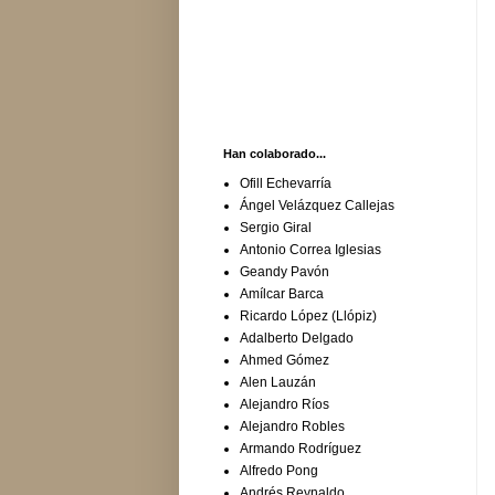
Han colaborado...
Ofill Echevarría
Ángel Velázquez Callejas
Sergio Giral
Antonio Correa Iglesias
Geandy Pavón
Amílcar Barca
Ricardo López (Llópiz)
Adalberto Delgado
Ahmed Gómez
Alen Lauzán
Alejandro Ríos
Alejandro Robles
Armando Rodríguez
Alfredo Pong
Andrés Reynaldo