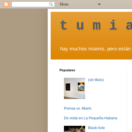
t u m i 
hay muchos miamis, pero están 
Populares
(sin título)
Prensa vs. Miami
De visita en La Pequeña Habana
Black hole