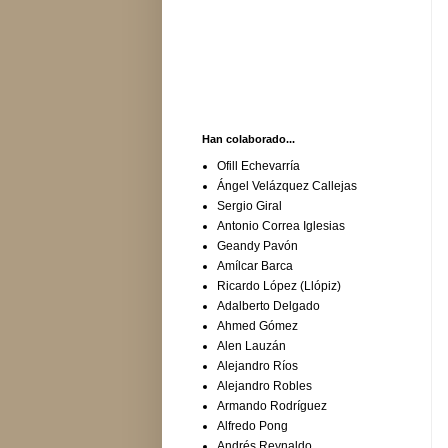
Han colaborado...
Ofill Echevarría
Ángel Velázquez Callejas
Sergio Giral
Antonio Correa Iglesias
Geandy Pavón
Amílcar Barca
Ricardo López (Llópiz)
Adalberto Delgado
Ahmed Gómez
Alen Lauzán
Alejandro Ríos
Alejandro Robles
Armando Rodríguez
Alfredo Pong
Andrés Reynaldo