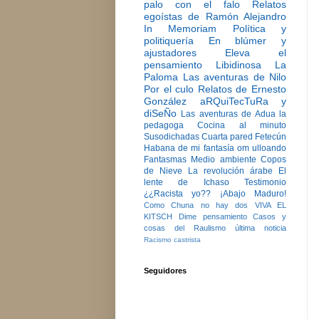
palo con el falo
Relatos
egoístas de Ramón Alejandro
In Memoriam
Política y
politiquería
En blúmer y
ajustadores
Eleva el
pensamiento
Libidinosa
La
Paloma
Las aventuras de Nilo
Por el culo
Relatos de Ernesto
González
aRQuiTecTuRa y
diSeÑo
Las aventuras de Adua la
pedagoga
Cocina al minuto
Susodichadas
Cuarta pared
Fetecún
Habana de mi fantasía
om ulloando
Fantasmas
Medio ambiente
Copos
de Nieve
La revolución árabe
El
lente de Ichaso
Testimonio
¿¿Racista yo??
¡Abajo Maduro!
Como Chuna no hay dos
VIVA EL
KITSCH
Dime pensamiento
Casos y
cosas del Raulismo
última noticia
Racismo castrista
Seguidores