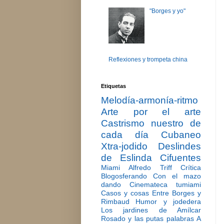
"Borges y yo"
Reflexiones y trompeta china
Etiquetas
Melodía-armonía-ritmo
Arte por el arte
Castrismo nuestro de
cada día
Cubaneo
Xtra-jodido
Deslindes
de Eslinda Cifuentes
Miami
Alfredo Triff
Crítica
Blogosferando
Con el mazo
dando
Cinemateca tumiami
Casos y cosas
Entre Borges y
Rimbaud
Humor y jodedera
Los jardines de Amílcar
Rosado y las putas palabras
A