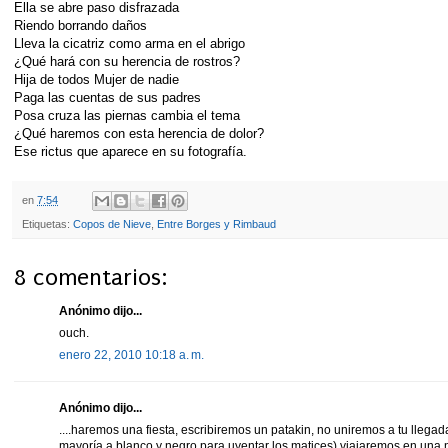
Ella se abre paso disfrazada
Riendo borrando daños
Lleva la cicatriz como arma en el abrigo
¿Qué hará con su herencia de rostros?
Hija de todos Mujer de nadie
Paga las cuentas de sus padres
Posa cruza las piernas cambia el tema
¿Qué haremos con esta herencia de dolor?
Ese rictus que aparece en su fotografía.
en
7:54
Etiquetas:
Copos de Nieve
,
Entre Borges y Rimbaud
8 comentarios:
Anónimo dijo...
ouch.
enero 22, 2010 10:18 a. m.
Anónimo dijo...
....haremos una fiesta, escribiremos un patakin, no uniremos a tu llegad
mayoría a blanco y negro para uyentar los matices) viajaremos en una 