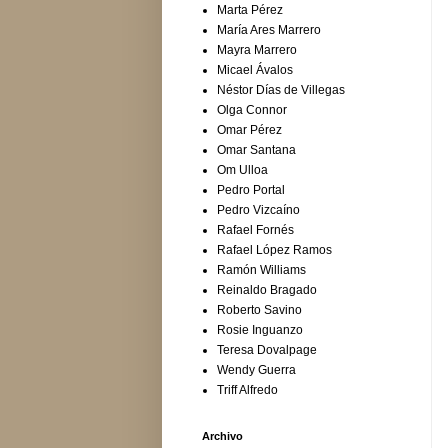
Marta Pérez
María Ares Marrero
Mayra Marrero
Micael Ávalos
Néstor Días de Villegas
Olga Connor
Omar Pérez
Omar Santana
Om Ulloa
Pedro Portal
Pedro Vizcaíno
Rafael Fornés
Rafael López Ramos
Ramón Williams
Reinaldo Bragado
Roberto Savino
Rosie Inguanzo
Teresa Dovalpage
Wendy Guerra
Triff Alfredo
Archivo