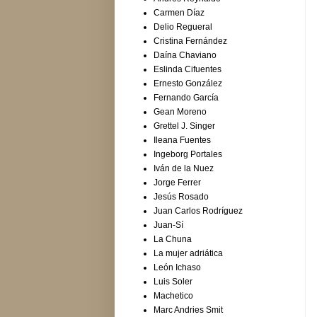
Carmen Díaz
Delio Regueral
Cristina Fernández
Daína Chaviano
Eslinda Cifuentes
Ernesto González
Fernando García
Gean Moreno
Grettel J. Singer
Ileana Fuentes
Ingeborg Portales
Iván de la Nuez
Jorge Ferrer
Jesús Rosado
Juan Carlos Rodríguez
Juan-Sí
La Chuna
La mujer adriática
León Ichaso
Luis Soler
Machetico
Marc Andries Smit