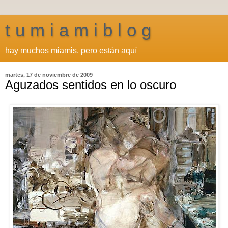
t u m i a m i b l o g
hay muchos miamis, pero están aquí
martes, 17 de noviembre de 2009
Aguzados sentidos en lo oscuro