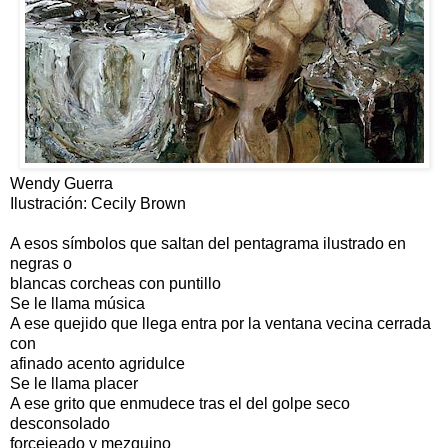
Wendy Guerra
Ilustración: Cecily Brown
A esos símbolos que saltan del pentagrama ilustrado en
negras o
blancas corcheas con puntillo
Se le llama música
A ese quejido que llega entra por la ventana vecina cerrada
con
afinado acento agridulce
Se le llama placer
A ese grito que enmudece tras el del golpe seco
desconsolado
forcejeado y mezquino