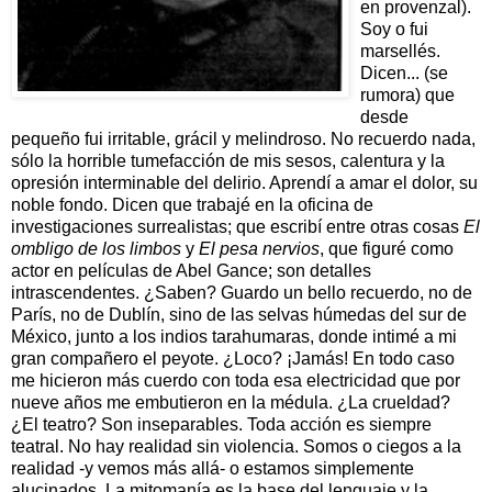
en provenzal).
Soy o fui
marsellés.
Dicen... (se
rumora) que
desde
pequeño fui irritable, grácil y melindroso. No recuerdo nada,
sólo la horrible tumefacción de mis sesos, calentura y la
opresión interminable del delirio. Aprendí a amar el dolor, su
noble fondo. Dicen que trabajé en la oficina de
investigaciones surrealistas; que escribí entre otras cosas
El
ombligo de los limbos
y
El pesa nervios
, que figuré como
actor en películas de Abel Gance; son detalles
intrascendentes. ¿Saben? Guardo un bello recuerdo, no de
París, no de Dublín, sino de las selvas húmedas del sur de
México, junto a los indios tarahumaras, donde intimé a mi
gran compañero el peyote. ¿Loco? ¡Jamás! En todo caso
me hicieron más cuerdo con toda esa electricidad que por
nueve años me embutieron en la médula. ¿La crueldad?
¿El teatro? Son inseparables. Toda acción es siempre
teatral. No hay realidad sin violencia. Somos o ciegos a la
realidad -y vemos más allá- o estamos simplemente
alucinados. La mitomanía es la base del lenguaje y la