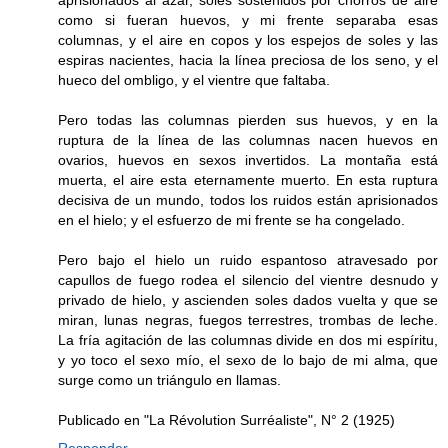
aprisionados al azar, soles sostenidos por chorros de aire
como si fueran huevos, y mi frente separaba esas
columnas, y el aire en copos y los espejos de soles y las
espiras nacientes, hacia la línea preciosa de los seno, y el
hueco del ombligo, y el vientre que faltaba.
Pero todas las columnas pierden sus huevos, y en la
ruptura de la línea de las columnas nacen huevos en
ovarios, huevos en sexos invertidos. La montaña está
muerta, el aire esta eternamente muerto. En esta ruptura
decisiva de un mundo, todos los ruidos están aprisionados
en el hielo; y el esfuerzo de mi frente se ha congelado.
Pero bajo el hielo un ruido espantoso atravesado por
capullos de fuego rodea el silencio del vientre desnudo y
privado de hielo, y ascienden soles dados vuelta y que se
miran, lunas negras, fuegos terrestres, trombas de leche.
La fría agitación de las columnas divide en dos mi espíritu,
y yo toco el sexo mío, el sexo de lo bajo de mi alma, que
surge como un triángulo en llamas.
Publicado en "La Révolution Surréaliste", N° 2 (1925)