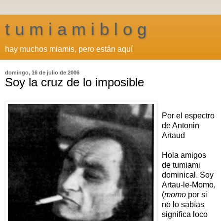
t u m i a m i b l o g
hay muchos miamis, pero están aquí
domingo, 16 de julio de 2006
Soy la cruz de lo imposible
Por el espectro
de Antonin
Artaud
Hola amigos
de tumiami
dominical. Soy
Artau-le-Momo,
(
momo
por si
no lo sabías
significa loco