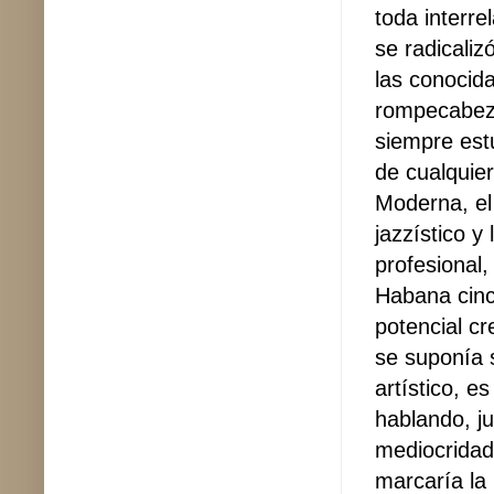
toda interre
se radicaliz
las conocida
rompecabeza
siempre estu
de cualquie
Moderna, el 
jazzístico y
profesional
Habana cincu
potencial cr
se suponía 
artístico, e
hablando, j
mediocridad 
marcaría la 