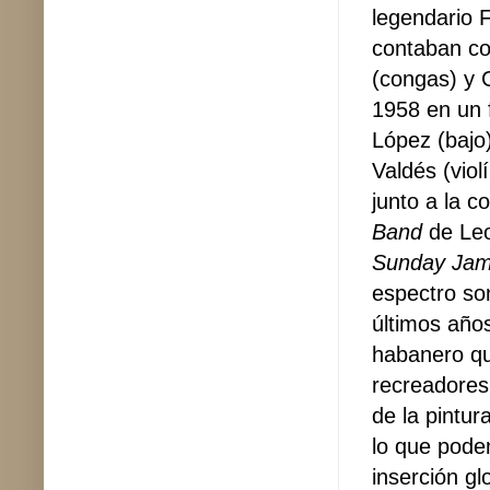
legendario F
contaban co
(congas) y 
1958 en un 
López (bajo)
Valdés (vio
junto a la 
Band
de Leo
Sunday Jam
espectro son
últimos año
habanero qu
recreadores
de la pintur
lo que podem
inserción gl