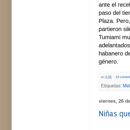
ante el rece
paso del tie
Plaza. Pero,
partieron si
Tumiami mue
adelantados
habanero de
género.
en
3:39
19 coment
Etiquetas:
Mel
viernes, 26 d
Niñas qu