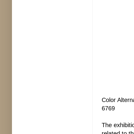
Color Alter
6769
The exhibiti
related to t