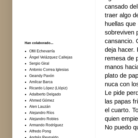
cansado del
traer algo 
huellas que 
sobreviven p
cansancio. C
Han colaborado...
deja hacer.
Ofill Echevarría
remesa de pa
Ángel Velázquez Callejas
Sergio Giral
manos hacia 
Antonio Correa Iglesias
plato de pa
Geandy Pavón
Amílcar Barca
nuca con lo
Ricardo López (Llópiz)
Le pide per
Adalberto Delgado
las papas fri
Ahmed Gómez
Alen Lauzán
el cuarto. T
Alejandro Ríos
quien empie
Alejandro Robles
Armando Rodríguez
No puedo q
Alfredo Pong
Andrés Reynaldo