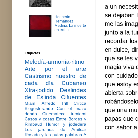
a un necesi
se dejaban 
Heriberto
Hernández
me las imag
Medina: La muerte
en exilio
junto a la t
recordar los
en dulce, di
Etiquetas
que se les 
Melodía-armonía-ritmo
magia viva 
Arte por el arte
con cuidado
Castrismo nuestro de
cada día
Cubaneo
que estoy e
Xtra-jodido
Deslindes
abierta sob
de Eslinda Cifuentes
robándoselo 
Miami
Alfredo Triff
Crítica
Blogosferando
Con el mazo
que una mul
dando
Cinemateca tumiami
papas que q
Casos y cosas
Entre Borges y
Rimbaud
Humor y jodedera
con sabor a
Los jardines de Amílcar
Rosado y las putas palabras
A