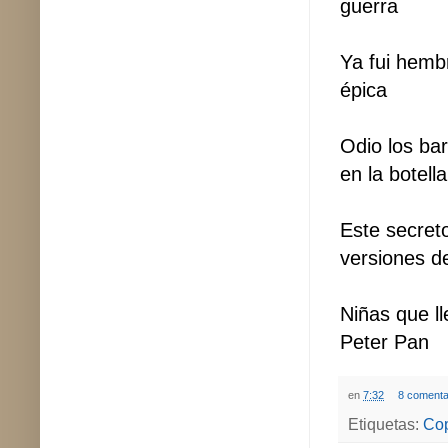
guerra
Ya fui hemb
épica
Odio los bar
en la botella
Este secret
versiones d
Niñas que l
Peter Pan
en
7:32
8 comenta
Etiquetas:
Cop