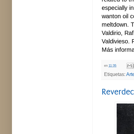
especially i
wanton oil c
meltdown. T
Valdirio, R
Valdivieso. 
Más inform
en
11:35
Etiquetas:
Arte
Reverdec