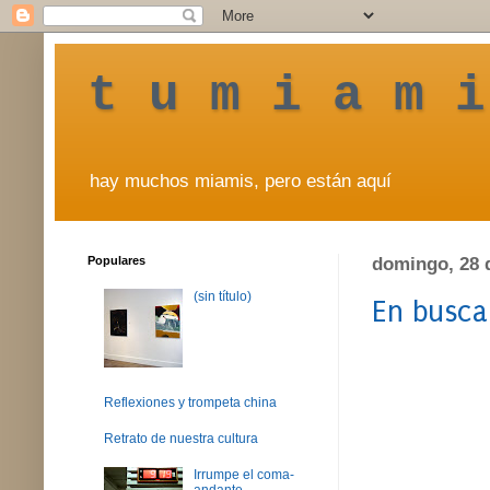
t u m i a m i
hay muchos miamis, pero están aquí
Populares
domingo, 28 
(sin título)
En busca
Reflexiones y trompeta china
Retrato de nuestra cultura
Irrumpe el coma-
andante