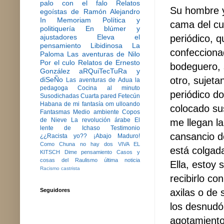
palo con el falo
Relatos
Su hombre y
egoístas de Ramón Alejandro
In Memoriam
Política y
cama del cua
politiquería
En blúmer y
periódico, q
ajustadores
Eleva el
pensamiento
Libidinosa
La
confeccionad
Paloma
Las aventuras de Nilo
Por el culo
Relatos de Ernesto
bodeguero, 
González
aRQuiTecTuRa y
otro, sujet
diSeÑo
Las aventuras de Adua la
pedagoga
Cocina al minuto
periódico do
Susodichadas
Cuarta pared
Fetecún
Habana de mi fantasía
om ulloando
colocado su
Fantasmas
Medio ambiente
Copos
de Nieve
La revolución árabe
El
me llegan la
lente de Ichaso
Testimonio
cansancio d
¿¿Racista yo??
¡Abajo Maduro!
Como Chuna no hay dos
VIVA EL
está colgad
KITSCH
Dime pensamiento
Casos y
cosas del Raulismo
última noticia
Ella, estoy 
Racismo castrista
recibirlo co
axilas o de
Seguidores
los desnudó
agotamiento