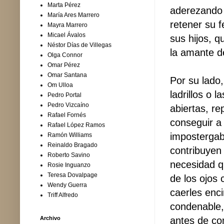
Marta Pérez
aderezando 
María Ares Marrero
retener su 
Mayra Marrero
Micael Ávalos
sus hijos, q
Néstor Días de Villegas
la amante d
Olga Connor
Omar Pérez
Omar Santana
Por su lado,
Om Ulloa
ladrillos o 
Pedro Portal
Pedro Vizcaíno
abiertas, r
Rafael Fornés
conseguir a
Rafael López Ramos
impostergab
Ramón Williams
Reinaldo Bragado
contribuyen
Roberto Savino
necesidad q
Rosie Inguanzo
Teresa Dovalpage
de los ojos 
Wendy Guerra
caerles enci
Triff Alfredo
condenable,
antes de co
Archivo