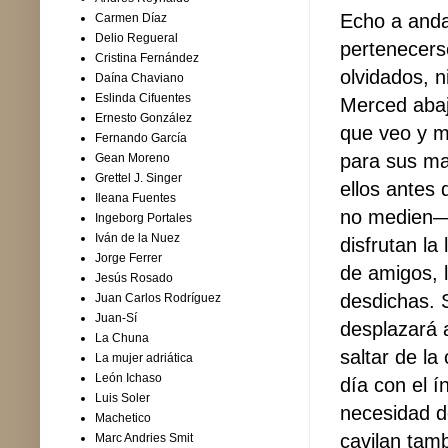
Echo a anda
Carmen Díaz
Delio Regueral
pertenecerse
Cristina Fernández
olvidados, 
Daína Chaviano
Eslinda Cifuentes
Merced abajo
Ernesto González
que veo y m
Fernando García
para sus ma
Gean Moreno
Grettel J. Singer
ellos antes
Ileana Fuentes
no medien—p
Ingeborg Portales
Iván de la Nuez
disfrutan la
Jorge Ferrer
de amigos, l
Jesús Rosado
desdichas. S
Juan Carlos Rodríguez
Juan-Sí
desplazará 
La Chuna
saltar de l
La mujer adriática
León Ichaso
día con el 
Luis Soler
necesidad d
Machetico
cavilan tam
Marc Andries Smit