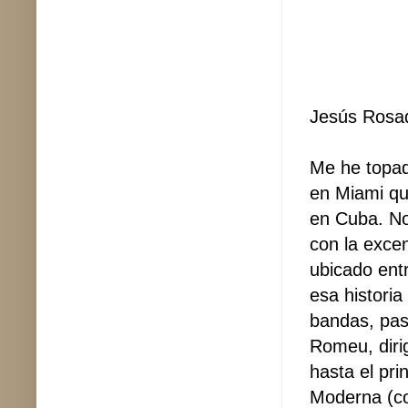
Jesús Rosa
Me he topad
en Miami que
en Cuba. No
con la exce
ubicado ent
esa histori
bandas, pas
Romeu, diri
hasta el pri
Moderna (c