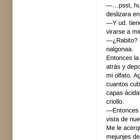
—…psst, hue
deslizara en
—Y ud. tien
virarse a m
—¿Rabito? —d
nalgonaa.
Entonces la
atrás y depo
mi olfato. 
cuantos cubi
capas ácida
criollo.
—Entonces h
vista de nu
Me le acerq
mejunjes de