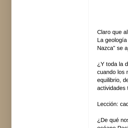
Claro que a
La geología 
Nazca" se a
¿Y toda la 
cuando los m
equilibrio, 
actividades 
Lección: ca
¿De qué nos
océano Pacíf