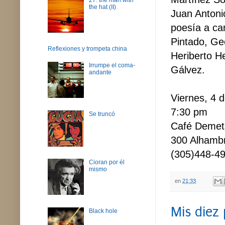
the hat (II)
Juan Antoni
poesía a ca
Pintado, Ge
Reflexiones y trompeta china
Heriberto H
Irrumpe el coma-
Gálvez.
andante
Viernes, 4 
7:30 pm
Se truncó
Café Demet
300 Alhambr
(305)448-4
Cioran por él
mismo
en
21:33
Mis diez
Black hole