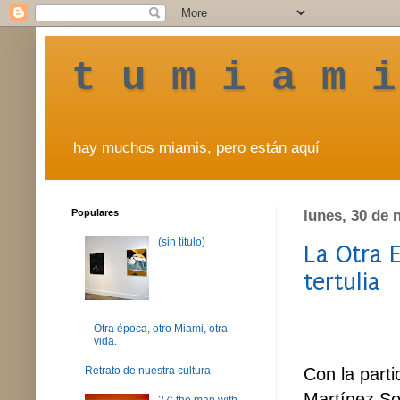
t u m i a m i
hay muchos miamis, pero están aquí
Populares
lunes, 30 de 
(sin título)
La Otra 
tertulia
Otra época, otro Miami, otra
vida.
Con la part
Retrato de nuestra cultura
Martínez Sot
27: the man with