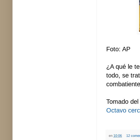
Foto: AP
¿A qué le t
todo, se tra
combatiente
Tomado del 
Octavo cerc
en
10:06
12 comen