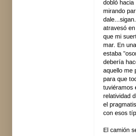
dobló hacia
mirando par
dale...siga
atravesó en 
que mi suer
mar. En una
estaba "oso
debería hac
aquello me p
para que to
tuviéramos é
relatividad d
el pragmati
con esos típ
El camión se