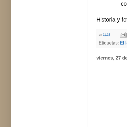
co
Historia y f
en
11:15
Etiquetas:
El 
viernes, 27 d