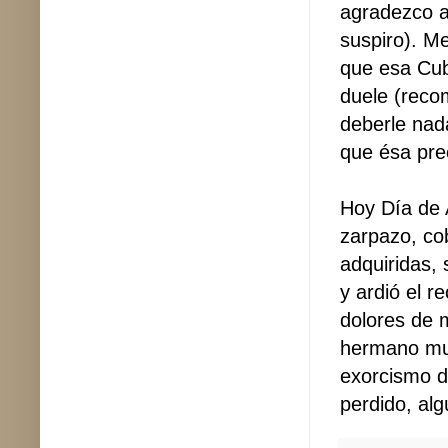
agradezco a 
suspiro). M
que esa Cub
duele (reco
deberle nad
que ésa pre
Hoy Día de 
zarpazo, cob
adquiridas,
y ardió el r
dolores de m
hermano muer
exorcismo d
perdido, al