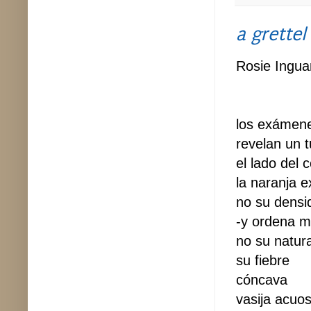
a grettel
Rosie Ingu
los exámen
revelan un 
el lado del 
la naranja 
no su densi
-y ordena m
no su natur
su fiebre
cóncava
vasija acuo