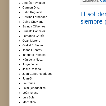
Etiquetas:
Cas
Andrés Reynaldo
Carmen Díaz
El sol de
Delio Regueral
Cristina Fernández
siempre 
Daína Chaviano
Eslinda Cifuentes
Ernesto González
Fernando García
Gean Moreno
Grettel J. Singer
Ileana Fuentes
Ingeborg Portales
Iván de la Nuez
Jorge Ferrer
Jesús Rosado
Juan Carlos Rodríguez
Juan-Sí
La Chuna
La mujer adriática
León Ichaso
Luis Soler
Machetico