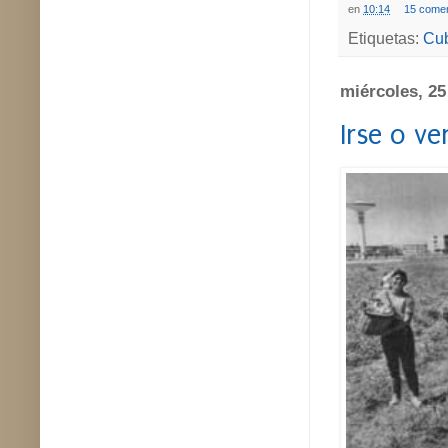
en
10:14
15 comen
Etiquetas:
Cu
miércoles, 2
Irse o ve