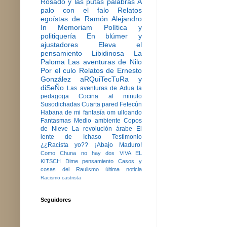
Rosado y las putas palabras
A
palo con el falo
Relatos
egoístas de Ramón Alejandro
In Memoriam
Política y
politiquería
En blúmer y
ajustadores
Eleva el
pensamiento
Libidinosa
La
Paloma
Las aventuras de Nilo
Por el culo
Relatos de Ernesto
González
aRQuiTecTuRa y
diSeÑo
Las aventuras de Adua la
pedagoga
Cocina al minuto
Susodichadas
Cuarta pared
Fetecún
Habana de mi fantasía
om ulloando
Fantasmas
Medio ambiente
Copos
de Nieve
La revolución árabe
El
lente de Ichaso
Testimonio
¿¿Racista yo??
¡Abajo Maduro!
Como Chuna no hay dos
VIVA EL
KITSCH
Dime pensamiento
Casos y
cosas del Raulismo
última noticia
Racismo castrista
Seguidores