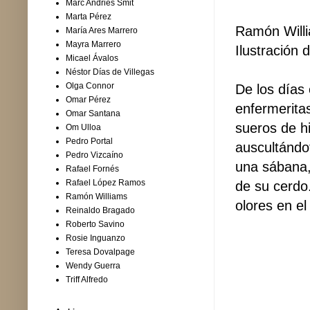
Marc Andries Smit
Marta Pérez
Ramón Will
María Ares Marrero
Mayra Marrero
Ilustración 
Micael Ávalos
Néstor Días de Villegas
Olga Connor
De los días 
Omar Pérez
enfermerita
Omar Santana
sueros de hi
Om Ulloa
Pedro Portal
auscultándo
Pedro Vizcaíno
una sábana,
Rafael Fornés
Rafael López Ramos
de su cerdo
Ramón Williams
olores en el
Reinaldo Bragado
Roberto Savino
Rosie Inguanzo
Teresa Dovalpage
Wendy Guerra
Triff Alfredo