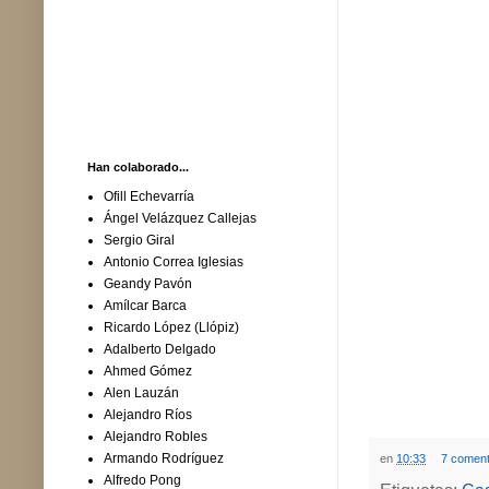
Han colaborado...
Ofill Echevarría
Ángel Velázquez Callejas
Sergio Giral
Antonio Correa Iglesias
Geandy Pavón
Amílcar Barca
Ricardo López (Llópiz)
Adalberto Delgado
Ahmed Gómez
Alen Lauzán
Alejandro Ríos
Alejandro Robles
Armando Rodríguez
en
10:33
7 coment
Alfredo Pong