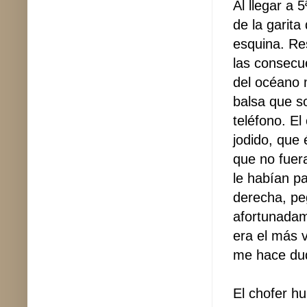
Al llegar a 
de la garit
esquina. Res
las consecu
del océano m
balsa que so
teléfono. E
jodido, que 
que no fuer
le habían p
derecha, pe
afortunadam
era el más v
me hace du
El chofer hu