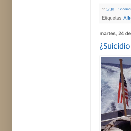
en
17:10
12 comen
Etiquetas:
Alfr
martes, 24 d
¿Suicidi