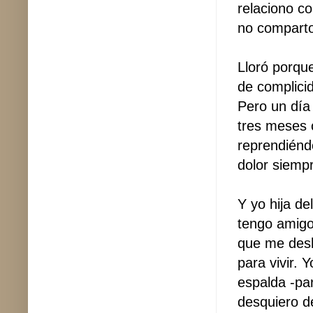
relaciono co
no comparto
Lloró porqu
de complici
Pero un día
tres meses 
reprendiénd
dolor siemp
Y yo hija de
tengo amigo
que me desh
para vivir. 
espalda -par
desquiero de