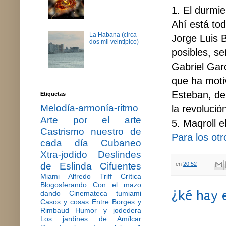
1. El durmie
Ahí está tod
La Habana (circa
Jorge Luis B
dos mil veintipico)
posibles, se
Gabriel Gar
que ha motiv
Esteban, de 
Etiquetas
Melodía-armonía-ritmo
la revolució
Arte por el arte
5. Maqroll e
Castrismo nuestro de
Para los otr
cada día
Cubaneo
Xtra-jodido
Deslindes
en
20:52
de Eslinda Cifuentes
Miami
Alfredo Triff
Crítica
Blogosferando
Con el mazo
¿ké hay
dando
Cinemateca tumiami
Casos y cosas
Entre Borges y
Rimbaud
Humor y jodedera
Los jardines de Amílcar