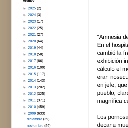
Archivo
►
2025
(2)
►
2024
(3)
►
2023
(17)
►
2022
(25)
►
2021
(27)
“Amnesia de 
►
2020
(64)
En el hospit
►
2019
(44)
cambió la fr
►
2018
(58)
exhibición i
►
2017
(86)
►
2016
(100)
cálculo el m
►
2015
(117)
eran nosecu
►
2014
(143)
en jefe, que
►
2013
(202)
pueblo, clar
►
2012
(325)
magnífica ca
►
2011
(371)
►
2010
(459)
▼
2009
(633)
Los pornosa
diciembre
(39)
decana muert
noviembre
(59)