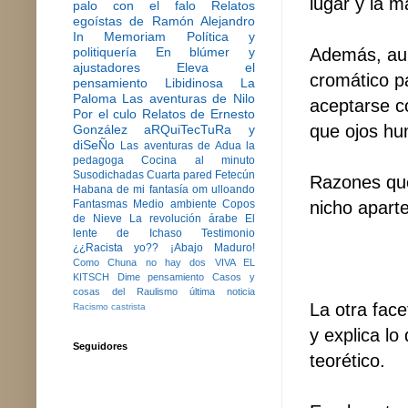
lugar y la m
palo con el falo
Relatos
egoístas de Ramón Alejandro
In Memoriam
Política y
Además, aun
politiquería
En blúmer y
ajustadores
Eleva el
cromático p
pensamiento
Libidinosa
La
Paloma
Las aventuras de Nilo
aceptarse c
Por el culo
Relatos de Ernesto
que ojos hu
González
aRQuiTecTuRa y
diSeÑo
Las aventuras de Adua la
pedagoga
Cocina al minuto
Susodichadas
Cuarta pared
Fetecún
Razones que 
Habana de mi fantasía
om ulloando
nicho aparte
Fantasmas
Medio ambiente
Copos
de Nieve
La revolución árabe
El
lente de Ichaso
Testimonio
¿¿Racista yo??
¡Abajo Maduro!
Como Chuna no hay dos
VIVA EL
KITSCH
Dime pensamiento
Casos y
cosas del Raulismo
última noticia
La otra face
Racismo castrista
y explica lo
Seguidores
teorético.