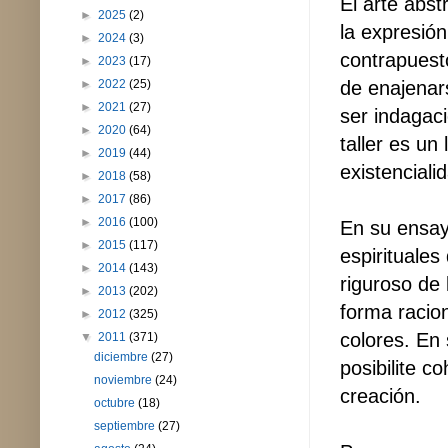
El arte abst
►
2025
(2)
la expresió
►
2024
(3)
contrapuesto
►
2023
(17)
de enajenars
►
2022
(25)
►
2021
(27)
ser indagaci
►
2020
(64)
taller es un
►
2019
(44)
existenciali
►
2018
(58)
►
2017
(86)
►
2016
(100)
En su ensayo
►
2015
(117)
espirituale
►
2014
(143)
riguroso de
►
2013
(202)
forma racio
►
2012
(325)
colores. En 
▼
2011
(371)
diciembre
(27)
posibilite 
noviembre
(24)
creación.
octubre
(18)
septiembre
(27)