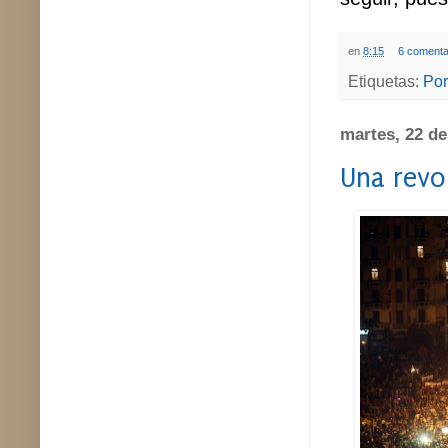
en
8:15
6 comenta
Etiquetas:
Por
martes, 22 d
Una revol