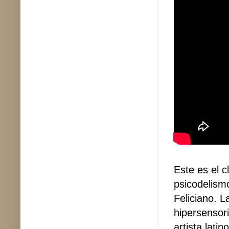
Este es el c
psicodelism
Feliciano. L
hipersensori
artista lati