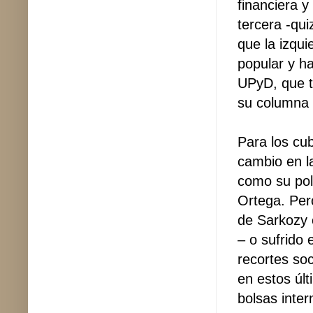
financiera y
tercera -qui
que la izqui
popular y ha
UPyD, que t
su columna d
Para los cu
cambio en l
como su pol
Ortega. Per
de Sarkozy 
– o sufrido 
recortes soc
en estos últ
bolsas inter