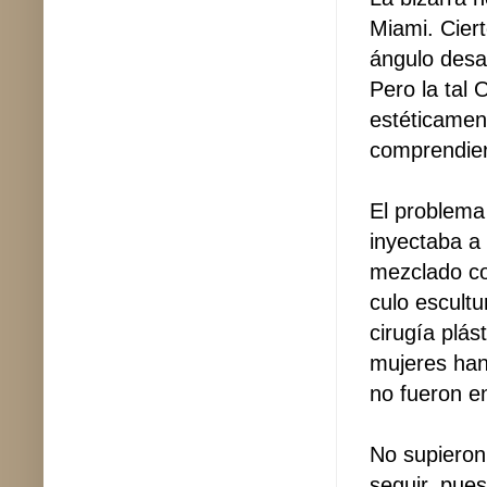
Miami. Cier
ángulo desa
Pero la tal 
estéticamen
comprendie
El problema
inyectaba a
mezclado con
culo escult
cirugía plás
mujeres han
no fueron e
No supieron
seguir, pue