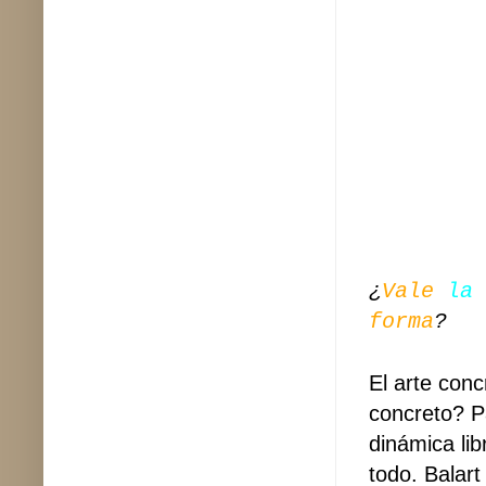
¿
Vale
la 
forma
?
El arte con
concreto? P
dinámica li
todo. Balar