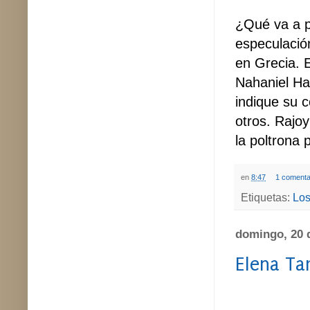
¿Qué va a p
especulació
en Grecia. 
Nahaniel Ha
indique su 
otros. Rajo
la poltrona p
en
8:47
1 comenta
Etiquetas:
Los
domingo, 20 
Elena T