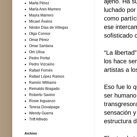
ajeno. Ha su
Marta Pérez
luchado por
María Ares Marrero
Mayra Marrero
como partíc
Micael Ávalos
ese interca
Néstor Días de Villegas
Olga Connor
sofisticado 
Omar Pérez
Omar Santana
“La libertad
Om Ulloa
Pedro Portal
los hace se
Pedro Vizcaíno
artistas a l
Rafael Fornés
Rafael López Ramos
Ramón Williams
Eso fue lo 
Reinaldo Bragado
ser humano 
Roberto Savino
Rosie Inguanzo
transgresora
Teresa Dovalpage
sensación y
Wendy Guerra
Triff Alfredo
estructura d
Archivo