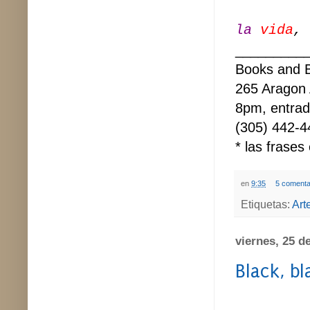
la
vida
,
_________
Books and 
265 Aragon 
8pm, entrada
(305) 442-
* las frase
en
9:35
5 comenta
Etiquetas:
Arte
viernes, 25 d
Black, bl