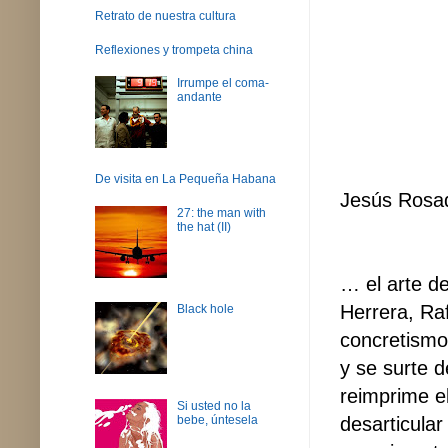
Retrato de nuestra cultura
Reflexiones y trompeta china
Irrumpe el coma-
andante
De visita en La Pequeña Habana
Jesús Rosa
27: the man with
the hat (II)
… el arte d
Herrera, Raf
Black hole
concretismo
y se surte d
reimprime e
Si usted no la
desarticular
bebe, úntesela