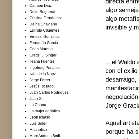
directa entr
Carmen Díaz
algo semeja
Delio Regueral
algo metafí
Cristina Fernández
Daína Chaviano
invisible y m
Eslinda Cifuentes
Ernesto González
Fernando García
Gean Moreno
Grettel J. Singer
…el Waldo ar
Ileana Fuentes
Ingeborg Portales
con el exil
Iván de la Nuez
desarraigo, 
Jorge Ferrer
Jesús Rosado
manifestaci
Juan Carlos Rodríguez
negociación
Juan-Sí
Jorge Graci
La Chuna
La mujer adriática
León Ichaso
Aquel artis
Luis Soler
Machetico
porque ha si
Marc Andries Smit