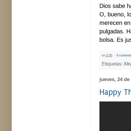
Dios sabe h
O, bueno, l
merecen en 
pulgadas. H
bolsa. Es ju
en
2:33
9 comenta
Etiquetas:
Xtr
jueves, 24 de
Happy Th