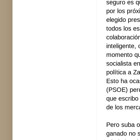
seguro es q
por los próx
elegido pres
todos los e
colaboració
inteligente,
momento que
socialista e
política a Z
Esto ha ocas
(PSOE) perd
que escribo
de los merc
Pero suba o
ganado no s