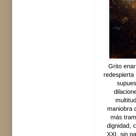
Grito enar
redespierta
supues
dilacion
multitu
maniobra q
más tram
dignidad, 
XXI, sin p