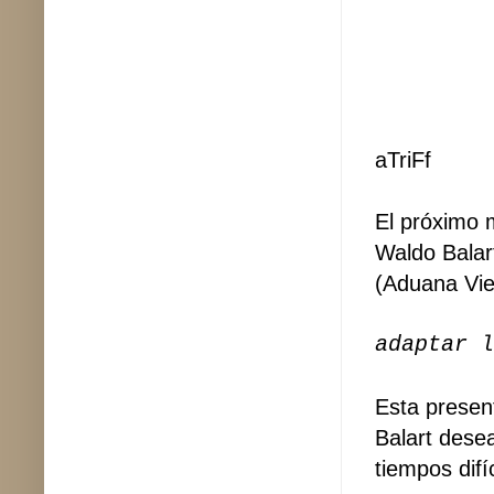
aTriFf
El próximo 
Waldo Balart
(Aduana Vie
adaptar
l
Esta presen
Balart dese
tiempos difíc