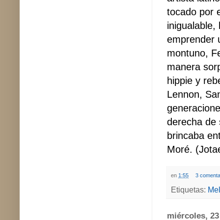
tocado por e
inigualable
emprender u
montuno, Fel
manera sorp
hippie y reb
Lennon, Sa
generacione
derecha de 
brincaba en
Moré. (Jota
en
1:55
3 comenta
Etiquetas:
Mel
miércoles, 2