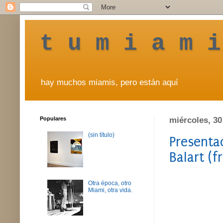
t u m i a m i
hay muchos miamis, pero están aquí
Populares
miércoles, 3
(sin título)
Presenta
Balart (
Otra época, otro
Miami, otra vida.