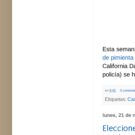
Esta sema
de pimienta
California D
policía) se
en
9:42
3 comenta
Etiquetas:
Cas
lunes, 21 de 
Eleccione