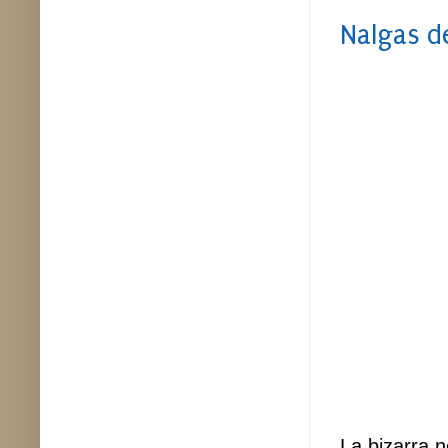
Nalgas d
La bizarra n