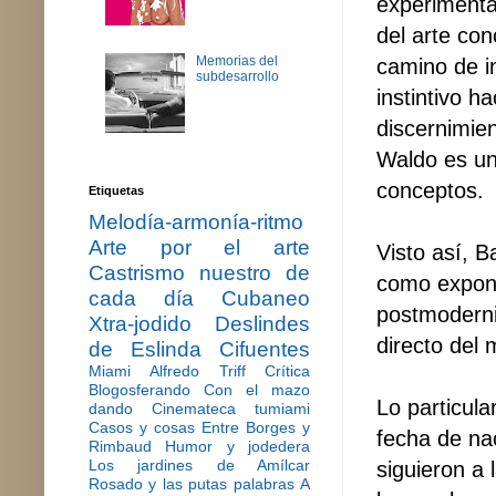
experimenta
del arte con
Memorias del
camino de i
subdesarrollo
instintivo ha
discernimie
Waldo es un
conceptos.
Etiquetas
Melodía-armonía-ritmo
Arte por el arte
Visto así, B
Castrismo nuestro de
como expone
cada día
Cubaneo
postmodernid
Xtra-jodido
Deslindes
directo del
de Eslinda Cifuentes
Miami
Alfredo Triff
Crítica
Blogosferando
Con el mazo
Lo particula
dando
Cinemateca tumiami
Casos y cosas
Entre Borges y
fecha de na
Rimbaud
Humor y jodedera
Los jardines de Amílcar
siguieron a 
Rosado y las putas palabras
A