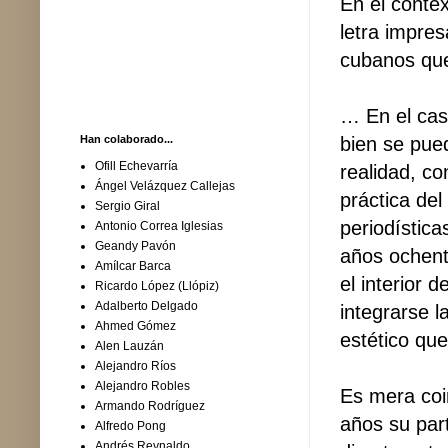
En el contex
letra impres
cubanos que 
… En el caso
bien se pued
Han colaborado...
Ofill Echevarría
realidad, co
Ángel Velázquez Callejas
práctica de
Sergio Giral
periodística
Antonio Correa Iglesias
Geandy Pavón
años ochent
Amílcar Barca
el interior 
Ricardo López (Llópiz)
Adalberto Delgado
integrarse l
Ahmed Gómez
estético que
Alen Lauzán
Alejandro Ríos
Alejandro Robles
Es mera coi
Armando Rodríguez
años su par
Alfredo Pong
Andrés Reynaldo