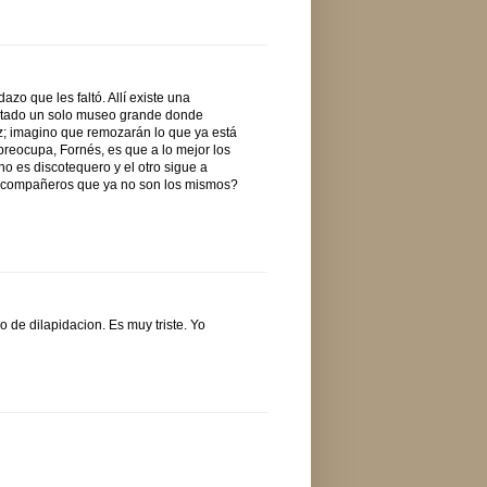
zo que les faltó. Allí existe una
antado un solo museo grande donde
az; imagino que remozarán lo que ya está
reocupa, Fornés, es que a lo mejor los
no es discotequero y el otro sigue a
 a compañeros que ya no son los mismos?
o de dilapidacion. Es muy triste. Yo