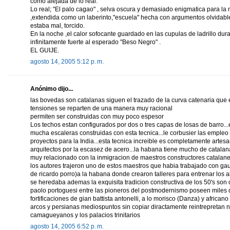
como alejada de lo real.
Lo real; "El palo cagao" , selva oscura y demasiado enigmatica para la 
,extendida como un laberinto,"escuela" hecha con argumentos olvidabl
estaba mal, torcido.
En la noche ,el calor sofocante guardado en las cupulas de ladrillo dur
infinitamente fuerte al esperado "Beso Negro" .
EL GUIJE.
agosto 14, 2005 5:12 p. m.
Anónimo dijo...
las bovedas son catalanas siguen el trazado de la curva catenaria que 
tensiones se reparten de una manera muy racional
permiten ser construidas con muy poco espesor
Los techos estan configurados por dos o tres capas de losas de barro
mucha escaleras construidas con esta tecnica...le corbusier las empleo
proyectos para la India...esta tecnica increible es completamente artesa
arquitectos por la escasez de acero...la habana tiene mucho de catalan
muy relacionado con la inmigracion de maestros constructores catalan
los autores trajeron uno de estos maestros que habia trabajado con gau
de ricardo porro)a la habana donde crearon talleres para entrenar los a
se heredaba ademas la exquisita tradicion constructiva de los 50's son 
paolo portoguesi entre las pioneros del postmodernismo poseen miles de
fortificaciones de gian battista antonelli, a lo morisco (Danza) y africano
arcos y persianas mediospuntos sin copiar diractamente reintrepretan n
camagueyanos y los palacios trinitarios
agosto 14, 2005 6:52 p. m.