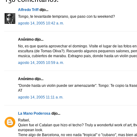
Alfredo Triff
dijo...
Tongo, te levantaste temprano, que paso con tu weekend?
agosto 14, 2005 10:42 a. m.
Anónimo dijo...
No, es que queria aprovechar el domingo. Visite el lugar de las fotos 
escultura (de Tomas Oliva?). Recuerdo algunos pequenos salones, pe
musica, cubiertos de marabu. Extragno pais, donde hasta un violin pu
agosto 14, 2005 10:59 a. m.
Anónimo dijo...
"Donde hasta un violin puede ser amenazante". Tongo: Te copio la frase 
AT
agosto 14, 2005 11:11 a. m.
La Mano Poderosa
dijo...
Rafael,
Quien fue el Catalan que hizo el techo? Truly a wonderful work of art, th
european look.
Tiene algo de Barcelona, no veo nada "tropical" o "cubano", mas bien 