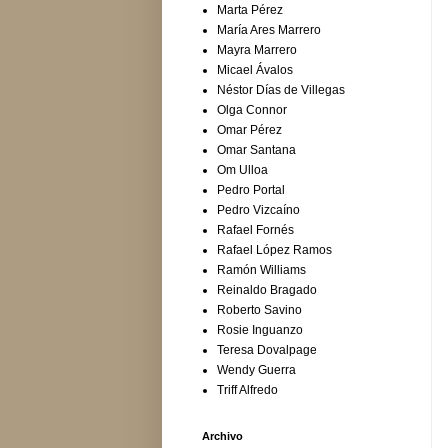
Marta Pérez
María Ares Marrero
Mayra Marrero
Micael Ávalos
Néstor Días de Villegas
Olga Connor
Omar Pérez
Omar Santana
Om Ulloa
Pedro Portal
Pedro Vizcaíno
Rafael Fornés
Rafael López Ramos
Ramón Williams
Reinaldo Bragado
Roberto Savino
Rosie Inguanzo
Teresa Dovalpage
Wendy Guerra
Triff Alfredo
Archivo