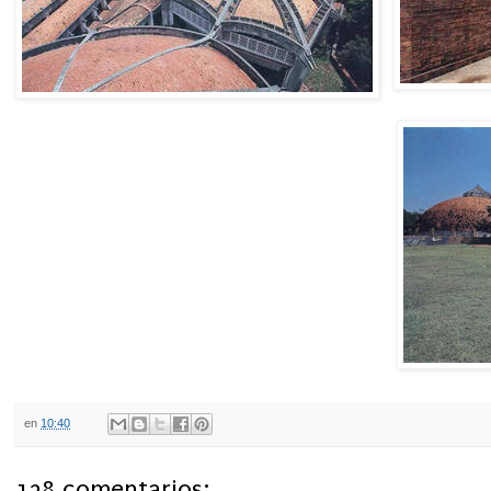
en
10:40
138 comentarios: