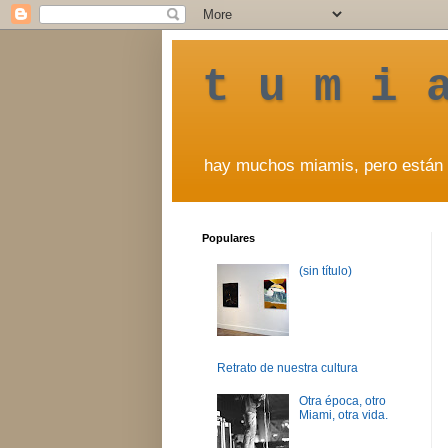
t u m i 
hay muchos miamis, pero están 
Populares
(sin título)
Retrato de nuestra cultura
Otra época, otro
Miami, otra vida.