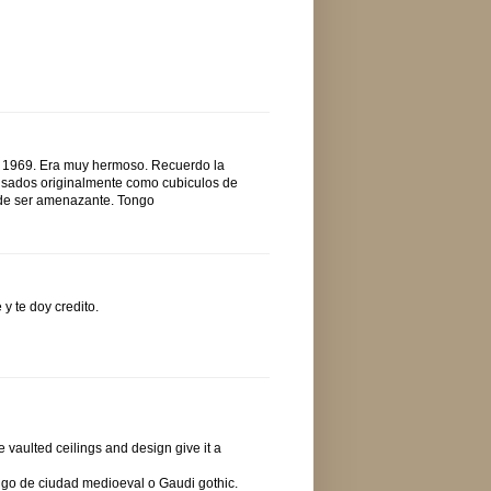
en 1969. Era muy hermoso. Recuerdo la
nsados originalmente como cubiculos de
ede ser amenazante. Tongo
y te doy credito.
e vaulted ceilings and design give it a
algo de ciudad medioeval o Gaudi gothic.