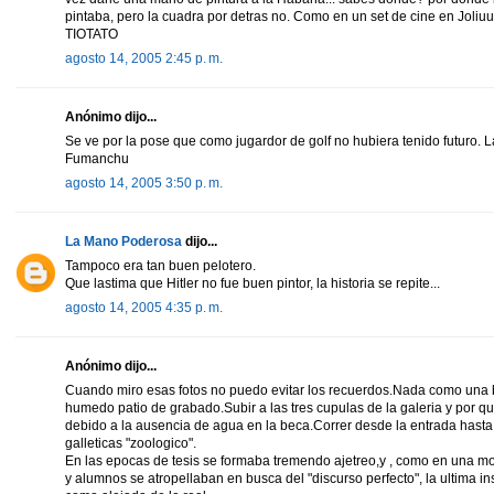
pintaba, pero la cuadra por detras no. Como en un set de cine en Joliuu
TIOTATO
agosto 14, 2005 2:45 p. m.
Anónimo dijo...
Se ve por la pose que como jugardor de golf no hubiera tenido futuro. L
Fumanchu
agosto 14, 2005 3:50 p. m.
La Mano Poderosa
dijo...
Tampoco era tan buen pelotero.
Que lastima que Hitler no fue buen pintor, la historia se repite...
agosto 14, 2005 4:35 p. m.
Anónimo dijo...
Cuando miro esas fotos no puedo evitar los recuerdos.Nada como una b
humedo patio de grabado.Subir a las tres cupulas de la galeria y por q
debido a la ausencia de agua en la beca.Correr desde la entrada hasta 
galleticas "zoologico".
En las epocas de tesis se formaba tremendo ajetreo,y , como en una mo
y alumnos se atropellaban en busca del "discurso perfecto", la ultima i