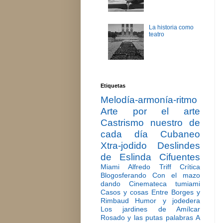
La historia como
teatro
Etiquetas
Melodía-armonía-ritmo
Arte por el arte
Castrismo nuestro de
cada día
Cubaneo
Xtra-jodido
Deslindes
de Eslinda Cifuentes
Miami
Alfredo Triff
Crítica
Blogosferando
Con el mazo
dando
Cinemateca tumiami
Casos y cosas
Entre Borges y
Rimbaud
Humor y jodedera
Los jardines de Amílcar
Rosado y las putas palabras
A