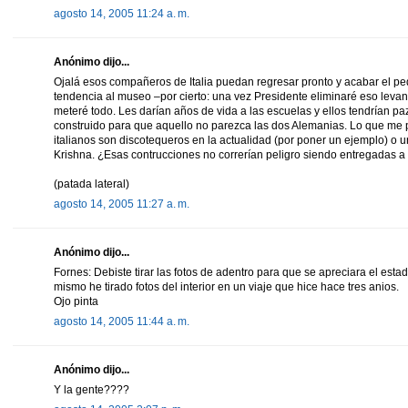
agosto 14, 2005 11:24 a. m.
Anónimo dijo...
Ojalá esos compañeros de Italia puedan regresar pronto y acabar el peda
tendencia al museo –por cierto: una vez Presidente eliminaré eso lev
meteré todo. Les darían años de vida a las escuelas y ellos tendrían p
construido para que aquello no parezca las dos Alemanias. Lo que me p
italianos son discotequeros en la actualidad (por poner un ejemplo) o u
Krishna. ¿Esas contrucciones no correrían peligro siendo entregadas
(patada lateral)
agosto 14, 2005 11:27 a. m.
Anónimo dijo...
Fornes: Debiste tirar las fotos de adentro para que se apreciara el estad
mismo he tirado fotos del interior en un viaje que hice hace tres anios.
Ojo pinta
agosto 14, 2005 11:44 a. m.
Anónimo dijo...
Y la gente????