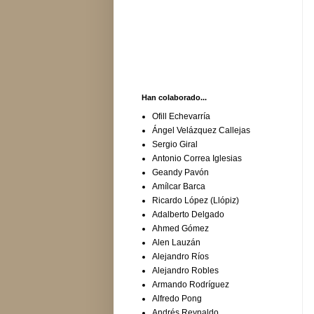
Han colaborado...
Ofill Echevarría
Ángel Velázquez Callejas
Sergio Giral
Antonio Correa Iglesias
Geandy Pavón
Amílcar Barca
Ricardo López (Llópiz)
Adalberto Delgado
Ahmed Gómez
Alen Lauzán
Alejandro Ríos
Alejandro Robles
Armando Rodríguez
Alfredo Pong
Andrés Reynaldo