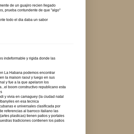
mente de un guajiro recien llegado
es, prueba contundente de que "algo"
ante todo el dia daba un sabor
es indeformable y rigida donde las
...en La Habana podemos encontrar
 en la maison raoul y luego en sus
nal y fue a la que apelaron los
a...el boom constructivo republicano esta
es
di y vivia en camaguey (la ciudad natal
lbanyiles en esa tecnica
cubanas e universales clasificada por
 referencias al barroco italiano las
 (artes plasticas) tienen patios y portales
uestras tradiciones contienen los patios