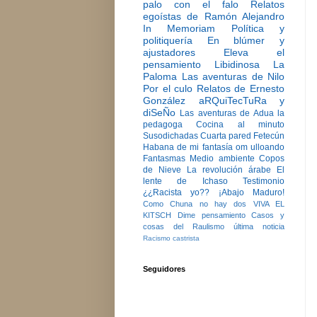
palo con el falo
Relatos
egoístas de Ramón Alejandro
In Memoriam
Política y
politiquería
En blúmer y
ajustadores
Eleva el
pensamiento
Libidinosa
La
Paloma
Las aventuras de Nilo
Por el culo
Relatos de Ernesto
González
aRQuiTecTuRa y
diSeÑo
Las aventuras de Adua la
pedagoga
Cocina al minuto
Susodichadas
Cuarta pared
Fetecún
Habana de mi fantasía
om ulloando
Fantasmas
Medio ambiente
Copos
de Nieve
La revolución árabe
El
lente de Ichaso
Testimonio
¿¿Racista yo??
¡Abajo Maduro!
Como Chuna no hay dos
VIVA EL
KITSCH
Dime pensamiento
Casos y
cosas del Raulismo
última noticia
Racismo castrista
Seguidores