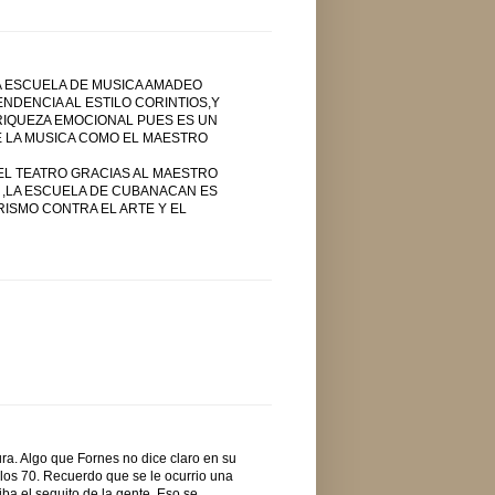
 ESCUELA DE MUSICA AMADEO
NDENCIA AL ESTILO CORINTIOS,Y
RIQUEZA EMOCIONAL PUES ES UN
E LA MUSICA COMO EL MAESTRO
EL TEATRO GRACIAS AL MAESTRO
 ,LA ESCUELA DE CUBANACAN ES
ISMO CONTRA EL ARTE Y EL
ura. Algo que Fornes no dice claro en su
los 70. Recuerdo que se le ocurrio una
ba el sequito de la gente. Eso se