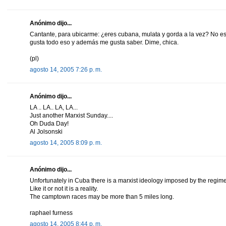
Anónimo dijo...
Cantante, para ubicarme: ¿eres cubana, mulata y gorda a la vez? No es
gusta todo eso y además me gusta saber. Dime, chica.
(pl)
agosto 14, 2005 7:26 p. m.
Anónimo dijo...
LA .. LA.. LA, LA...
Just another Marxist Sunday....
Oh Duda Day!
Al Jolsonski
agosto 14, 2005 8:09 p. m.
Anónimo dijo...
Unfortunately in Cuba there is a marxist ideology imposed by the regim
Like it or not it is a reality.
The camptown races may be more than 5 miles long.
raphael furness
agosto 14, 2005 8:44 p. m.