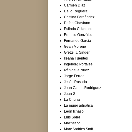
Carmen Díaz
Delio Regueral
Cristina Fernández
Daína Chaviano
Eslinda Cifuentes
Ernesto González
Fernando García
Gean Moreno
Grettel J. Singer
Ileana Fuentes
Ingeborg Portales
Iván de la Nuez
Jorge Ferrer
Jesús Rosado
Juan Carlos Rodríguez
Juan-Sí
La Chuna
La mujer adriática
León Ichaso
Luis Soler
Machetico
Marc Andries Smit