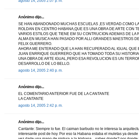
agosto 14, 2005 2:07 p. m.
Anónimo dijo...
SE HAN ABANDONADO MUCHAS ESCUELAS ,ES VERDAD.COMO LA
ROLDAN EN CENTRO HABANA,QUE ES UNA OBRA DE ARTE CON TE
VARIOS ESTILOS QUE TIENE EM SU CONTRUCION ADEMAS DE LA 
ALMA EN MUSICA HAN PASADO POR ALLI GRANDES MAESTROS D
FELIX GUERRERO.
AHORA ME ENTERADO QUE LA HAN RECUPERADO AL IGUAL QUE 
JUAN ENRRIQUE GUERRERO QUE HA TOMADO TODA SU HISTORIA
UNA OBRA DE ARTE IGUAL,PERO ESA REVOLUCION ES UN TERROR
DESARROLLO DE LO BELLO.
agosto 14, 2005 2:40 p. m.
Anónimo dijo...
EL COMENTARIO ANTERIOR FUE DE LA CANTANTE
LA CANTANTE
agosto 14, 2005 2:42 p. m.
Anónimo dijo...
Cantante: Siempre lo fue. El caiman barbudo no le interesa la arquitect
interesante post de hoy. Por eso la Habana estaba el muletas ya desde 
vez darle una mano de pintura a la Habana... sabes donde? por donde i