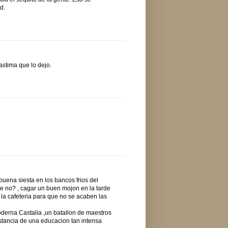
d.
astima que lo dejo.
uena siesta en los bancos frios del
ue no? , cagar un buen mojon en la tarde
la cafeteria para que no se acaben las
derna Castalia ,un batallon de maestros
nstancia de una educacion tan intensa