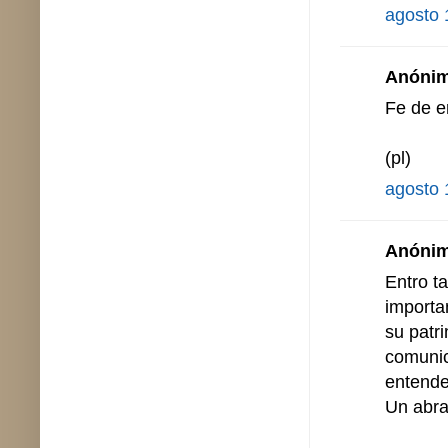
agosto 
Anónimo
Fe de er
(pl)
agosto 
Anónimo
Entro t
importa
su patr
comunic
entende
Un abr