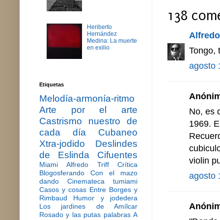
138 come
Heriberto
Alfredo 
Hernández
Medina: La muerte
en exilio
Tongo, 
agosto 
Etiquetas
Anónimo
Melodía-armonía-ritmo
Arte por el arte
No, es 
Castrismo nuestro de
1969. E
cada día
Cubaneo
Recuerd
Xtra-jodido
Deslindes
cubicul
de Eslinda Cifuentes
violin 
Miami
Alfredo Triff
Crítica
Blogosferando
Con el mazo
agosto 
dando
Cinemateca tumiami
Casos y cosas
Entre Borges y
Rimbaud
Humor y jodedera
Anónimo
Los jardines de Amílcar
Rosado y las putas palabras
A