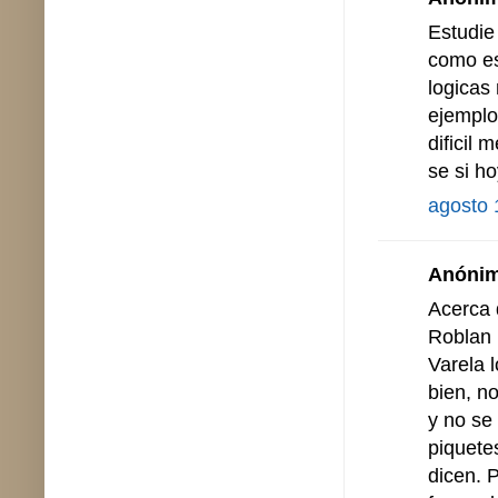
Estudie
como es
logicas
ejemplo
dificil
se si h
agosto 
Anónimo
Acerca 
Roblan 
Varela l
bien, n
y no se
piquetes
dicen. P