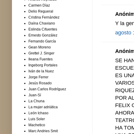
Carmen Díaz
Delio Regueral
Anónimo
Cristina Fernández
Y la ge
Daína Chaviano
Eslinda Cifuentes
agosto 
Ernesto González
Fernando García
Gean Moreno
Anónimo
Grettel J. Singer
Ileana Fuentes
SE HA
Ingeborg Portales
ESCUE
Iván de la Nuez
ES UNA
Jorge Ferrer
VARIO
Jesús Rosado
Juan Carlos Rodríguez
RIQUE
Juan-Sí
POR A
La Chuna
FELIX
La mujer adriática
AHORA
León Ichaso
Luis Soler
TEATR
Machetico
HA TO
Marc Andries Smit