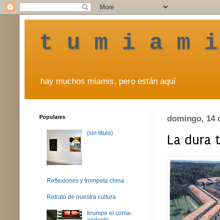
t u m i a m i
hay muchos miamis, pero están aquí
Populares
domingo, 14 
(sin título)
La dura 
Reflexiones y trompeta china
Retrato de nuestra cultura
Irrumpe el coma-
andante