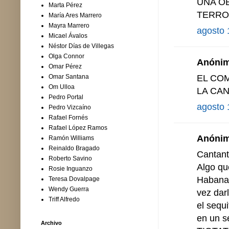
UNA O
Marta Pérez
TERRO
María Ares Marrero
Mayra Marrero
agosto 
Micael Ávalos
Néstor Días de Villegas
Olga Connor
Anónimo
Omar Pérez
EL CO
Omar Santana
Om Ulloa
LA CA
Pedro Portal
agosto 
Pedro Vizcaíno
Rafael Fornés
Rafael López Ramos
Anónimo
Ramón Williams
Reinaldo Bragado
Cantant
Roberto Savino
Algo qu
Rosie Inguanzo
Habana 
Teresa Dovalpage
Wendy Guerra
vez dar
Triff Alfredo
el sequ
en un s
Archivo