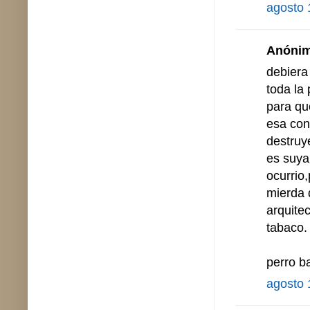
agosto 
Anónimo
debiera
toda la 
para qu
esa cons
destruy
es suya,
ocurrio
mierda 
arquite
tabaco.
perro b
agosto 