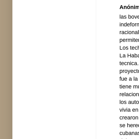
Anónimo
las bov
indefor
racional
permite
Los tec
La Haba
tecnica
proyect
fue a l
tiene m
relacio
los aut
vivia e
crearon 
se here
cubanas