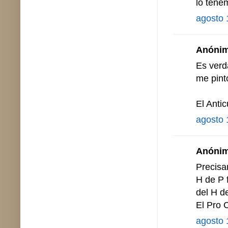
lo tene
agosto 
Anónimo
Es verd
me pint
El Anti
agosto 
Anónimo
Precisam
H de P f
del H de
El Pro 
agosto 