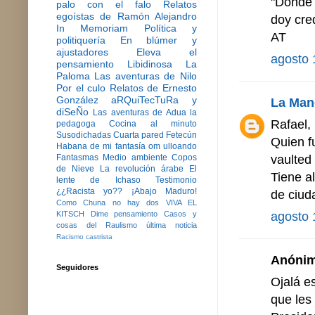
"Donde 
palo con el falo
Relatos
egoístas de Ramón Alejandro
doy cred
In Memoriam
Política y
AT
politiquería
En blúmer y
ajustadores
Eleva el
agosto 
pensamiento
Libidinosa
La
Paloma
Las aventuras de Nilo
Por el culo
Relatos de Ernesto
González
aRQuiTecTuRa y
La Man
diSeÑo
Las aventuras de Adua la
Rafael,
pedagoga
Cocina al minuto
Susodichadas
Cuarta pared
Fetecún
Quien fu
Habana de mi fantasía
om ulloando
vaulted 
Fantasmas
Medio ambiente
Copos
de Nieve
La revolución árabe
El
Tiene a
lente de Ichaso
Testimonio
¿¿Racista yo??
¡Abajo Maduro!
de ciud
Como Chuna no hay dos
VIVA EL
agosto 
KITSCH
Dime pensamiento
Casos y
cosas del Raulismo
última noticia
Racismo castrista
Anónimo
Seguidores
Ojalá e
que les 