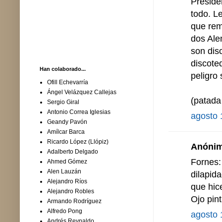
Preside
todo. L
que rem
dos Ale
son dis
discote
Han colaborado...
peligro
Ofill Echevarría
Ángel Velázquez Callejas
(patada 
Sergio Giral
Antonio Correa Iglesias
agosto 
Geandy Pavón
Amílcar Barca
Ricardo López (Llópiz)
Anónimo
Adalberto Delgado
Fornes:
Ahmed Gómez
Alen Lauzán
dilapida
Alejandro Ríos
que hic
Alejandro Robles
Ojo pin
Armando Rodríguez
Alfredo Pong
agosto 
Andrés Reynaldo