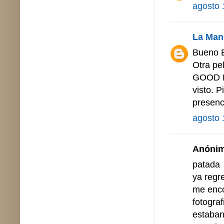
agosto 
La Man
Bueno 
Otra pel
GOOD BY
visto. 
presenc
agosto 
Anónimo
patada
ya regr
me enco
fotograf
estaban 