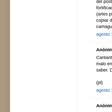
del pos
fortific
(artes 
copiar 
camague
agosto 
Anónimo
Cantant
malo en
saber. 
(pl)
agosto 
Anónimo