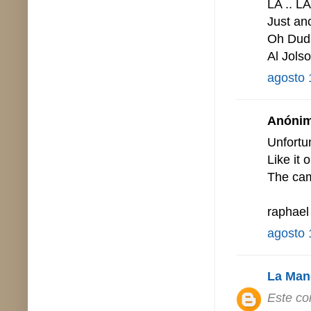
LA .. LA
Just an
Oh Dud
Al Jols
agosto 
Anónimo
Unfortu
Like it o
The cam
raphael
agosto 
La Man
Este co