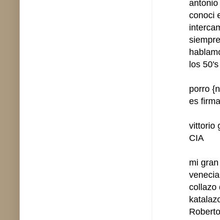
antonio 
conoci 
interca
siempre
hablamo
los 50'
porro {
es firma
vittorio
CIA
mi gran
venecia
collazo
katala
Roberto