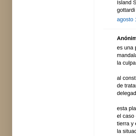
Island 
gottard
agosto 
Anónimo
es una 
mandala
la culp
al const
de trat
delegad
esta pl
el caso
tierra 
la situ