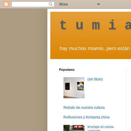
t u m i 
hay muchos miamis, pero están 
Populares
(sin título)
Retrato de nuestra cultura
Reflexiones y trompeta china
Irrumpe el coma-
andante