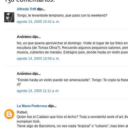
Alfredo Triff
dijo...
Tongo, te levantaste temprano, que paso con tu weekend?
agosto 14, 2005 10:42 a. m.
Anónimo dijo...
No, es que queria aprovechar el domingo. Visite el lugar de las fotos 
escultura (de Tomas Oliva?). Recuerdo algunos pequenos salones, pe
musica, cubiertos de marabu. Extragno pais, donde hasta un violin pu
agosto 14, 2005 10:59 a. m.
Anónimo dijo...
"Donde hasta un violin puede ser amenazante". Tongo: Te copio la frase 
AT
agosto 14, 2005 11:11 a. m.
La Mano Poderosa
dijo...
Rafael,
Quien fue el Catalan que hizo el techo? Truly a wonderful work of art, th
european look.
Tiene algo de Barcelona, no veo nada "tropical" o "cubano", mas bien 