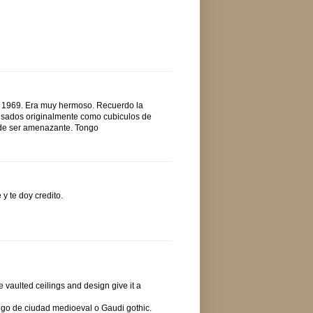
en 1969. Era muy hermoso. Recuerdo la
nsados originalmente como cubiculos de
ede ser amenazante. Tongo
y te doy credito.
e vaulted ceilings and design give it a
algo de ciudad medioeval o Gaudi gothic.