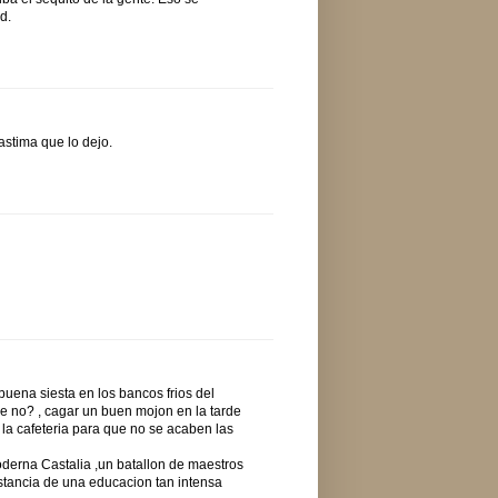
d.
astima que lo dejo.
uena siesta en los bancos frios del
ue no? , cagar un buen mojon en la tarde
la cafeteria para que no se acaben las
derna Castalia ,un batallon de maestros
nstancia de una educacion tan intensa