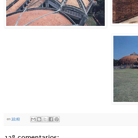
en
10:40
138 comentarios: