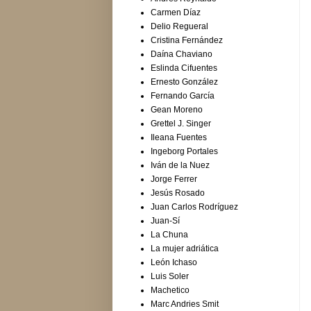
Carmen Díaz
Delio Regueral
Cristina Fernández
Daína Chaviano
Eslinda Cifuentes
Ernesto González
Fernando García
Gean Moreno
Grettel J. Singer
Ileana Fuentes
Ingeborg Portales
Iván de la Nuez
Jorge Ferrer
Jesús Rosado
Juan Carlos Rodríguez
Juan-Sí
La Chuna
La mujer adriática
León Ichaso
Luis Soler
Machetico
Marc Andries Smit