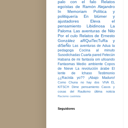
palo con el falo
Relatos
egoístas de Ramón Alejandro
In Memoriam
Política y
politiquería
En blúmer y
ajustadores
Eleva el
pensamiento
Libidinosa
La
Paloma
Las aventuras de Nilo
Por el culo
Relatos de Ernesto
González
aRQuiTecTuRa y
diSeÑo
Las aventuras de Adua la
pedagoga
Cocina al minuto
Susodichadas
Cuarta pared
Fetecún
Habana de mi fantasía
om ulloando
Fantasmas
Medio ambiente
Copos
de Nieve
La revolución árabe
El
lente de Ichaso
Testimonio
¿¿Racista yo??
¡Abajo Maduro!
Como Chuna no hay dos
VIVA EL
KITSCH
Dime pensamiento
Casos y
cosas del Raulismo
última noticia
Racismo castrista
Seguidores