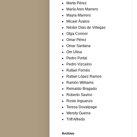
Marta Pérez
María Ares Marrero
Mayra Marrero
Micael Ávalos
Néstor Días de Villegas
Olga Connor
Omar Pérez
Omar Santana
Om Ulloa
Pedro Portal
Pedro Vizcaíno
Rafael Fornés
Rafael López Ramos
Ramón Williams
Reinaldo Bragado
Roberto Savino
Rosie Inguanzo
Teresa Dovalpage
Wendy Guerra
Triff Alfredo
Archivo