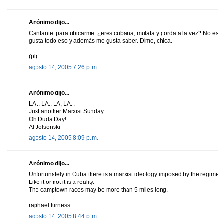
Anónimo dijo...
Cantante, para ubicarme: ¿eres cubana, mulata y gorda a la vez? No es
gusta todo eso y además me gusta saber. Dime, chica.
(pl)
agosto 14, 2005 7:26 p. m.
Anónimo dijo...
LA .. LA.. LA, LA...
Just another Marxist Sunday....
Oh Duda Day!
Al Jolsonski
agosto 14, 2005 8:09 p. m.
Anónimo dijo...
Unfortunately in Cuba there is a marxist ideology imposed by the regim
Like it or not it is a reality.
The camptown races may be more than 5 miles long.
raphael furness
agosto 14, 2005 8:44 p. m.