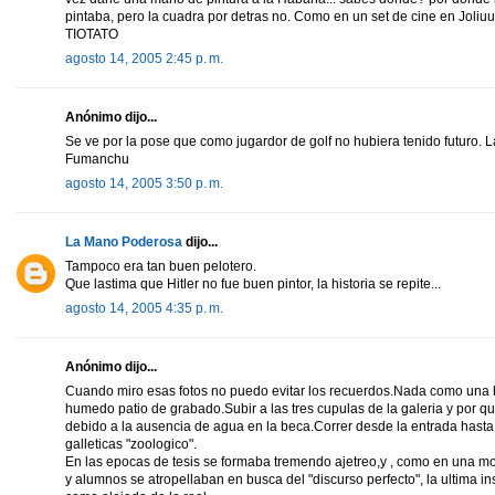
pintaba, pero la cuadra por detras no. Como en un set de cine en Joliuu
TIOTATO
agosto 14, 2005 2:45 p. m.
Anónimo dijo...
Se ve por la pose que como jugardor de golf no hubiera tenido futuro. L
Fumanchu
agosto 14, 2005 3:50 p. m.
La Mano Poderosa
dijo...
Tampoco era tan buen pelotero.
Que lastima que Hitler no fue buen pintor, la historia se repite...
agosto 14, 2005 4:35 p. m.
Anónimo dijo...
Cuando miro esas fotos no puedo evitar los recuerdos.Nada como una b
humedo patio de grabado.Subir a las tres cupulas de la galeria y por q
debido a la ausencia de agua en la beca.Correr desde la entrada hasta 
galleticas "zoologico".
En las epocas de tesis se formaba tremendo ajetreo,y , como en una mo
y alumnos se atropellaban en busca del "discurso perfecto", la ultima i