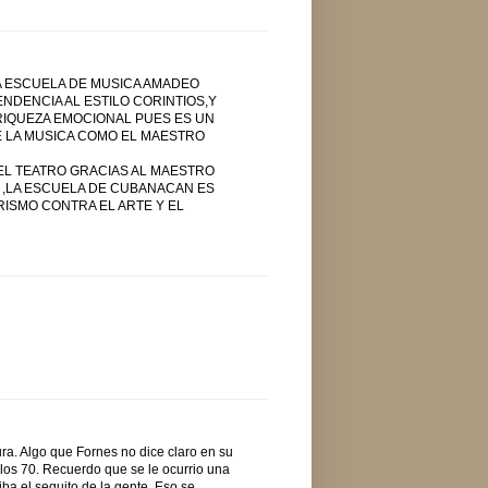
 ESCUELA DE MUSICA AMADEO
NDENCIA AL ESTILO CORINTIOS,Y
RIQUEZA EMOCIONAL PUES ES UN
E LA MUSICA COMO EL MAESTRO
EL TEATRO GRACIAS AL MAESTRO
 ,LA ESCUELA DE CUBANACAN ES
ISMO CONTRA EL ARTE Y EL
ura. Algo que Fornes no dice claro en su
los 70. Recuerdo que se le ocurrio una
ba el sequito de la gente. Eso se