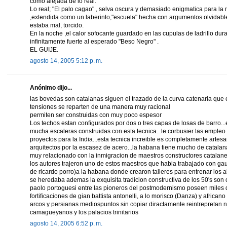
como alejada de lo real.
Lo real; "El palo cagao" , selva oscura y demasiado enigmatica para la 
,extendida como un laberinto,"escuela" hecha con argumentos olvidabl
estaba mal, torcido.
En la noche ,el calor sofocante guardado en las cupulas de ladrillo dur
infinitamente fuerte al esperado "Beso Negro" .
EL GUIJE.
agosto 14, 2005 5:12 p. m.
Anónimo dijo...
las bovedas son catalanas siguen el trazado de la curva catenaria que 
tensiones se reparten de una manera muy racional
permiten ser construidas con muy poco espesor
Los techos estan configurados por dos o tres capas de losas de barro
mucha escaleras construidas con esta tecnica...le corbusier las empleo
proyectos para la India...esta tecnica increible es completamente artesa
arquitectos por la escasez de acero...la habana tiene mucho de catalan
muy relacionado con la inmigracion de maestros constructores catalan
los autores trajeron uno de estos maestros que habia trabajado con gau
de ricardo porro)a la habana donde crearon talleres para entrenar los a
se heredaba ademas la exquisita tradicion constructiva de los 50's son 
paolo portoguesi entre las pioneros del postmodernismo poseen miles de
fortificaciones de gian battista antonelli, a lo morisco (Danza) y africano
arcos y persianas mediospuntos sin copiar diractamente reintrepretan n
camagueyanos y los palacios trinitarios
agosto 14, 2005 6:52 p. m.