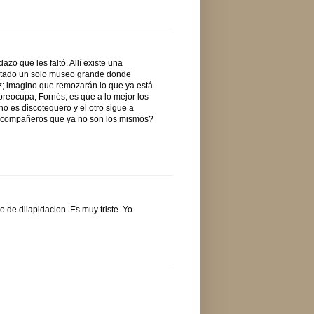
zo que les faltó. Allí existe una
antado un solo museo grande donde
az; imagino que remozarán lo que ya está
reocupa, Fornés, es que a lo mejor los
no es discotequero y el otro sigue a
 a compañeros que ya no son los mismos?
o de dilapidacion. Es muy triste. Yo