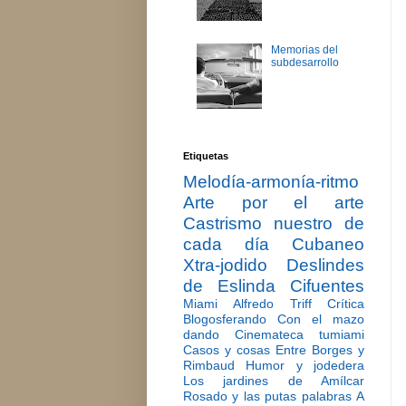
Memorias del
subdesarrollo
Etiquetas
Melodía-armonía-ritmo
Arte por el arte
Castrismo nuestro de
cada día
Cubaneo
Xtra-jodido
Deslindes
de Eslinda Cifuentes
Miami
Alfredo Triff
Crítica
Blogosferando
Con el mazo
dando
Cinemateca tumiami
Casos y cosas
Entre Borges y
Rimbaud
Humor y jodedera
Los jardines de Amílcar
Rosado y las putas palabras
A