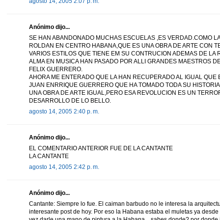
agosto 14, 2005 2:07 p. m.
Anónimo dijo...
SE HAN ABANDONADO MUCHAS ESCUELAS ,ES VERDAD.COMO LA
ROLDAN EN CENTRO HABANA,QUE ES UNA OBRA DE ARTE CON TE
VARIOS ESTILOS QUE TIENE EM SU CONTRUCION ADEMAS DE LA 
ALMA EN MUSICA HAN PASADO POR ALLI GRANDES MAESTROS D
FELIX GUERRERO.
AHORA ME ENTERADO QUE LA HAN RECUPERADO AL IGUAL QUE 
JUAN ENRRIQUE GUERRERO QUE HA TOMADO TODA SU HISTORIA
UNA OBRA DE ARTE IGUAL,PERO ESA REVOLUCION ES UN TERROR
DESARROLLO DE LO BELLO.
agosto 14, 2005 2:40 p. m.
Anónimo dijo...
EL COMENTARIO ANTERIOR FUE DE LA CANTANTE
LA CANTANTE
agosto 14, 2005 2:42 p. m.
Anónimo dijo...
Cantante: Siempre lo fue. El caiman barbudo no le interesa la arquitect
interesante post de hoy. Por eso la Habana estaba el muletas ya desde 
vez darle una mano de pintura a la Habana... sabes donde? por donde i