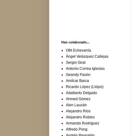
Han colaborado...
Ofill Echevarría
Ángel Velázquez Callejas
Sergio Giral
Antonio Correa Iglesias
Geandy Pavón
Amílcar Barca
Ricardo López (Llópiz)
Adalberto Delgado
Ahmed Gómez
Alen Lauzán
Alejandro Ríos
Alejandro Robles
Armando Rodríguez
Alfredo Pong
Andrés Reynaldo