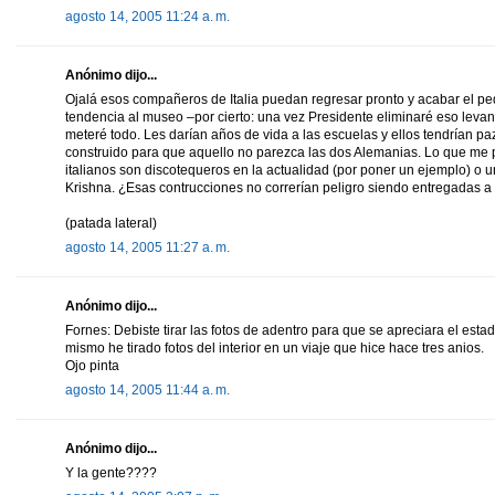
agosto 14, 2005 11:24 a. m.
Anónimo dijo...
Ojalá esos compañeros de Italia puedan regresar pronto y acabar el peda
tendencia al museo –por cierto: una vez Presidente eliminaré eso lev
meteré todo. Les darían años de vida a las escuelas y ellos tendrían p
construido para que aquello no parezca las dos Alemanias. Lo que me p
italianos son discotequeros en la actualidad (por poner un ejemplo) o u
Krishna. ¿Esas contrucciones no correrían peligro siendo entregadas
(patada lateral)
agosto 14, 2005 11:27 a. m.
Anónimo dijo...
Fornes: Debiste tirar las fotos de adentro para que se apreciara el estad
mismo he tirado fotos del interior en un viaje que hice hace tres anios.
Ojo pinta
agosto 14, 2005 11:44 a. m.
Anónimo dijo...
Y la gente????