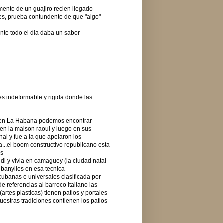
mente de un guajiro recien llegado
es, prueba contundente de que "algo"
ante todo el dia daba un sabor
es indeformable y rigida donde las
...en La Habana podemos encontrar
 en la maison raoul y luego en sus
nal y fue a la que apelaron los
a...el boom constructivo republicano esta
es
di y vivia en camaguey (la ciudad natal
lbanyiles en esa tecnica
cubanas e universales clasificada por
 referencias al barroco italiano las
 (artes plasticas) tienen patios y portales
uestras tradiciones contienen los patios