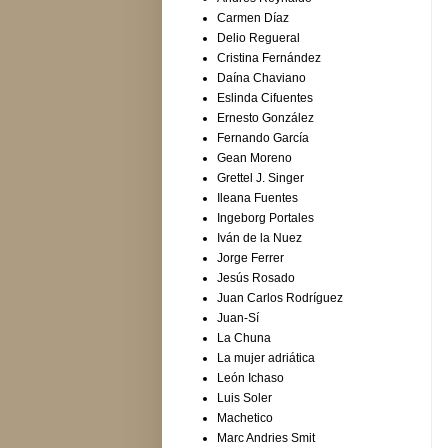
Carmen Díaz
Delio Regueral
Cristina Fernández
Daína Chaviano
Eslinda Cifuentes
Ernesto González
Fernando García
Gean Moreno
Grettel J. Singer
Ileana Fuentes
Ingeborg Portales
Iván de la Nuez
Jorge Ferrer
Jesús Rosado
Juan Carlos Rodríguez
Juan-Sí
La Chuna
La mujer adriática
León Ichaso
Luis Soler
Machetico
Marc Andries Smit