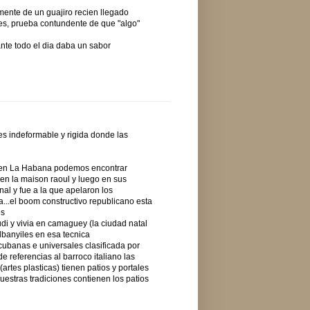
mente de un guajiro recien llegado
es, prueba contundente de que "algo"
ante todo el dia daba un sabor
es indeformable y rigida donde las
...en La Habana podemos encontrar
 en la maison raoul y luego en sus
nal y fue a la que apelaron los
a...el boom constructivo republicano esta
es
di y vivia en camaguey (la ciudad natal
lbanyiles en esa tecnica
cubanas e universales clasificada por
 referencias al barroco italiano las
 (artes plasticas) tienen patios y portales
uestras tradiciones contienen los patios