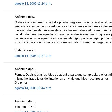
agosto 14, 2005 11:24 a. m.
Anónimo dijo...
Ojalá esos compañeros de Italia puedan regresar pronto y acabar el peda
tendencia al museo –por cierto: una vez Presidente eliminaré eso lev
meteré todo. Les darían años de vida a las escuelas y ellos tendrían p
construido para que aquello no parezca las dos Alemanias. Lo que me p
italianos son discotequeros en la actualidad (por poner un ejemplo) o u
Krishna. ¿Esas contrucciones no correrían peligro siendo entregadas
(patada lateral)
agosto 14, 2005 11:27 a. m.
Anónimo dijo...
Fornes: Debiste tirar las fotos de adentro para que se apreciara el estad
mismo he tirado fotos del interior en un viaje que hice hace tres anios.
Ojo pinta
agosto 14, 2005 11:44 a. m.
Anónimo dijo...
Y la gente????