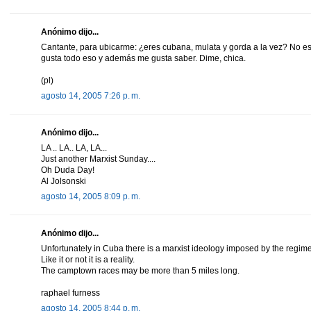
Anónimo dijo...
Cantante, para ubicarme: ¿eres cubana, mulata y gorda a la vez? No es
gusta todo eso y además me gusta saber. Dime, chica.
(pl)
agosto 14, 2005 7:26 p. m.
Anónimo dijo...
LA .. LA.. LA, LA...
Just another Marxist Sunday....
Oh Duda Day!
Al Jolsonski
agosto 14, 2005 8:09 p. m.
Anónimo dijo...
Unfortunately in Cuba there is a marxist ideology imposed by the regim
Like it or not it is a reality.
The camptown races may be more than 5 miles long.
raphael furness
agosto 14, 2005 8:44 p. m.