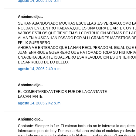
agosto 14, 2005 2:07 p. m.
Anónimo dijo...
SE HAN ABANDONADO MUCHAS ESCUELAS ,ES VERDAD.COMO LA
ROLDAN EN CENTRO HABANA,QUE ES UNA OBRA DE ARTE CON TE
VARIOS ESTILOS QUE TIENE EM SU CONTRUCION ADEMAS DE LA 
ALMA EN MUSICA HAN PASADO POR ALLI GRANDES MAESTROS D
FELIX GUERRERO.
AHORA ME ENTERADO QUE LA HAN RECUPERADO AL IGUAL QUE 
JUAN ENRRIQUE GUERRERO QUE HA TOMADO TODA SU HISTORIA
UNA OBRA DE ARTE IGUAL,PERO ESA REVOLUCION ES UN TERROR
DESARROLLO DE LO BELLO.
agosto 14, 2005 2:40 p. m.
Anónimo dijo...
EL COMENTARIO ANTERIOR FUE DE LA CANTANTE
LA CANTANTE
agosto 14, 2005 2:42 p. m.
Anónimo dijo...
Cantante: Siempre lo fue. El caiman barbudo no le interesa la arquitect
interesante post de hoy. Por eso la Habana estaba el muletas ya desde 
vez darle una mano de pintura a la Habana... sabes donde? por donde i