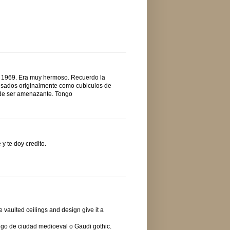
en 1969. Era muy hermoso. Recuerdo la
nsados originalmente como cubiculos de
ede ser amenazante. Tongo
y te doy credito.
e vaulted ceilings and design give it a
algo de ciudad medioeval o Gaudi gothic.