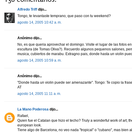
Alfredo Triff
dijo...
Tongo, te levantaste temprano, que paso con tu weekend?
agosto 14, 2005 10:42 a. m.
Anónimo dijo...
No, es que queria aprovechar el domingo. Visite el lugar de las fotos 
escultura (de Tomas Oliva?). Recuerdo algunos pequenos salones, pe
musica, cubiertos de marabu. Extragno pais, donde hasta un violin pu
agosto 14, 2005 10:59 a. m.
Anónimo dijo...
"Donde hasta un violin puede ser amenazante". Tongo: Te copio la frase 
AT
agosto 14, 2005 11:11 a. m.
La Mano Poderosa
dijo...
Rafael,
Quien fue el Catalan que hizo el techo? Truly a wonderful work of art, th
european look.
Tiene algo de Barcelona, no veo nada "tropical" o "cubano", mas bien 