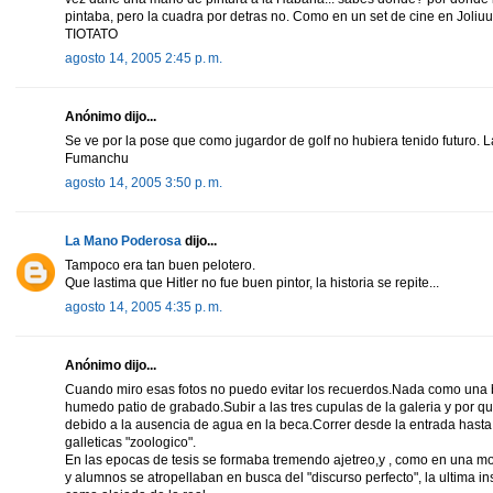
pintaba, pero la cuadra por detras no. Como en un set de cine en Joliuu
TIOTATO
agosto 14, 2005 2:45 p. m.
Anónimo dijo...
Se ve por la pose que como jugardor de golf no hubiera tenido futuro. L
Fumanchu
agosto 14, 2005 3:50 p. m.
La Mano Poderosa
dijo...
Tampoco era tan buen pelotero.
Que lastima que Hitler no fue buen pintor, la historia se repite...
agosto 14, 2005 4:35 p. m.
Anónimo dijo...
Cuando miro esas fotos no puedo evitar los recuerdos.Nada como una b
humedo patio de grabado.Subir a las tres cupulas de la galeria y por q
debido a la ausencia de agua en la beca.Correr desde la entrada hasta 
galleticas "zoologico".
En las epocas de tesis se formaba tremendo ajetreo,y , como en una mo
y alumnos se atropellaban en busca del "discurso perfecto", la ultima i