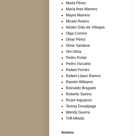
Marta Pérez
María Ares Marrero
Mayra Marrero
Micael Ávalos
Néstor Días de Villegas
Olga Connor
Omar Pérez
Omar Santana
Om Ulloa
Pedro Portal
Pedro Vizcaíno
Rafael Fornés
Rafael López Ramos
Ramón Williams
Reinaldo Bragado
Roberto Savino
Rosie Inguanzo
Teresa Dovalpage
Wendy Guerra
Triff Alfredo
Archivo