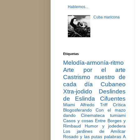
Hablemos...
Cuba maricona
Etiquetas
Melodía-armonía-ritmo
Arte por el arte
Castrismo nuestro de
cada día
Cubaneo
Xtra-jodido
Deslindes
de Eslinda Cifuentes
Miami
Alfredo Triff
Crítica
Blogosferando
Con el mazo
dando
Cinemateca tumiami
Casos y cosas
Entre Borges y
Rimbaud
Humor y jodedera
Los jardines de Amílcar
Rosado y las putas palabras
A