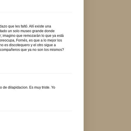
zo que les faltó. Allí existe una
antado un solo museo grande donde
az; imagino que remozarán lo que ya está
reocupa, Fornés, es que a lo mejor los
no es discotequero y el otro sigue a
 a compañeros que ya no son los mismos?
o de dilapidacion. Es muy triste. Yo