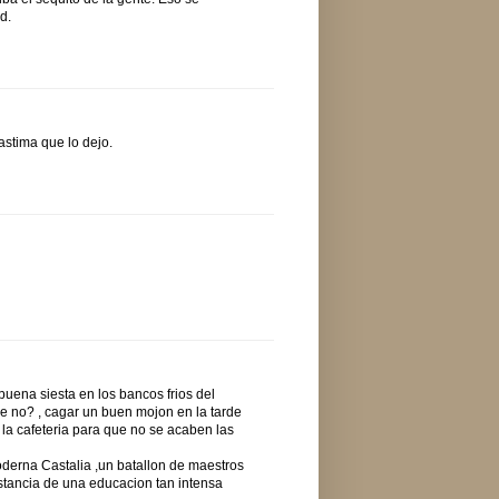
d.
astima que lo dejo.
uena siesta en los bancos frios del
ue no? , cagar un buen mojon en la tarde
la cafeteria para que no se acaben las
derna Castalia ,un batallon de maestros
nstancia de una educacion tan intensa