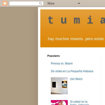
t u m i 
hay muchos miamis, pero están 
Populares
Prensa vs. Miami
De visita en La Pequeña Habana
(sin título)
Si usted no la
bebe, úntesela