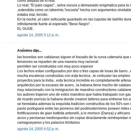
como alejada de lo real.
Lo real; "El palo cagao" , selva oscura y demasiado enigmatica para la 
,extendida como un laberinto,"escuela" hecha con argumentos olvidabl
estaba mal, torcido.
En la noche ,el calor sofocante guardado en las cupulas de ladrillo dur
infinitamente fuerte al esperado "Beso Negro" .
EL GUIJE.
agosto 14, 2005 5:12 p. m.
Anónimo dijo...
las bovedas son catalanas siguen el trazado de la curva catenaria que 
tensiones se reparten de una manera muy racional
permiten ser construidas con muy poco espesor
Los techos estan configurados por dos o tres capas de losas de barro
mucha escaleras construidas con esta tecnica...le corbusier las empleo
proyectos para la India...esta tecnica increible es completamente artesa
arquitectos por la escasez de acero...la habana tiene mucho de catalan
muy relacionado con la inmigracion de maestros constructores catalan
los autores trajeron uno de estos maestros que habia trabajado con gau
de ricardo porro)a la habana donde crearon talleres para entrenar los a
se heredaba ademas la exquisita tradicion constructiva de los 50's son 
paolo portoguesi entre las pioneros del postmodernismo poseen miles de
fortificaciones de gian battista antonelli, a lo morisco (Danza) y africano
arcos y persianas mediospuntos sin copiar diractamente reintrepretan n
camagueyanos y los palacios trinitarios
agosto 14, 2005 6:52 p. m.