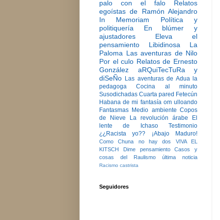
palo con el falo
Relatos
egoístas de Ramón Alejandro
In Memoriam
Política y
politiquería
En blúmer y
ajustadores
Eleva el
pensamiento
Libidinosa
La
Paloma
Las aventuras de Nilo
Por el culo
Relatos de Ernesto
González
aRQuiTecTuRa y
diSeÑo
Las aventuras de Adua la
pedagoga
Cocina al minuto
Susodichadas
Cuarta pared
Fetecún
Habana de mi fantasía
om ulloando
Fantasmas
Medio ambiente
Copos
de Nieve
La revolución árabe
El
lente de Ichaso
Testimonio
¿¿Racista yo??
¡Abajo Maduro!
Como Chuna no hay dos
VIVA EL
KITSCH
Dime pensamiento
Casos y
cosas del Raulismo
última noticia
Racismo castrista
Seguidores