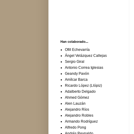
Han colaborado...
Ofill Echevarría
Ángel Velázquez Callejas
Sergio Giral
Antonio Correa Iglesias
Geandy Pavón
Amílcar Barca
Ricardo López (Llópiz)
Adalberto Delgado
Ahmed Gómez
Alen Lauzán
Alejandro Ríos
Alejandro Robles
Armando Rodríguez
Alfredo Pong
Andrés Reynaldo