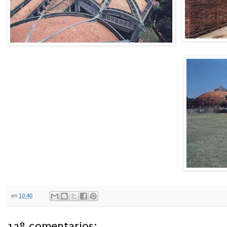
en
10:40
138 comentarios: