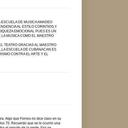
 ESCUELA DE MUSICA AMADEO
NDENCIA AL ESTILO CORINTIOS,Y
RIQUEZA EMOCIONAL PUES ES UN
E LA MUSICA COMO EL MAESTRO
EL TEATRO GRACIAS AL MAESTRO
 ,LA ESCUELA DE CUBANACAN ES
ISMO CONTRA EL ARTE Y EL
ura. Algo que Fornes no dice claro en su
los 70. Recuerdo que se le ocurrio una
ba el sequito de la gente. Eso se