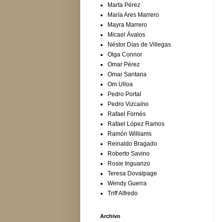
Marta Pérez
María Ares Marrero
Mayra Marrero
Micael Ávalos
Néstor Días de Villegas
Olga Connor
Omar Pérez
Omar Santana
Om Ulloa
Pedro Portal
Pedro Vizcaíno
Rafael Fornés
Rafael López Ramos
Ramón Williams
Reinaldo Bragado
Roberto Savino
Rosie Inguanzo
Teresa Dovalpage
Wendy Guerra
Triff Alfredo
Archivo