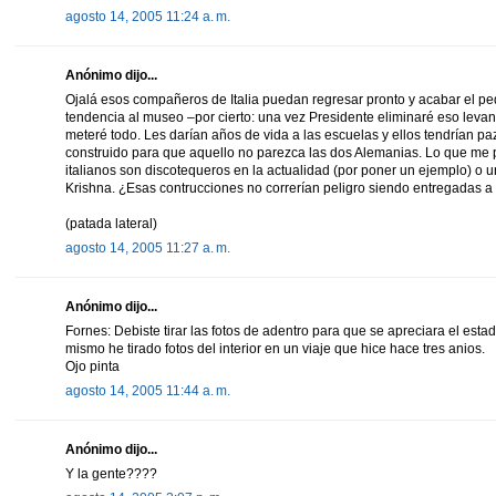
agosto 14, 2005 11:24 a. m.
Anónimo dijo...
Ojalá esos compañeros de Italia puedan regresar pronto y acabar el peda
tendencia al museo –por cierto: una vez Presidente eliminaré eso lev
meteré todo. Les darían años de vida a las escuelas y ellos tendrían p
construido para que aquello no parezca las dos Alemanias. Lo que me p
italianos son discotequeros en la actualidad (por poner un ejemplo) o u
Krishna. ¿Esas contrucciones no correrían peligro siendo entregadas
(patada lateral)
agosto 14, 2005 11:27 a. m.
Anónimo dijo...
Fornes: Debiste tirar las fotos de adentro para que se apreciara el estad
mismo he tirado fotos del interior en un viaje que hice hace tres anios.
Ojo pinta
agosto 14, 2005 11:44 a. m.
Anónimo dijo...
Y la gente????