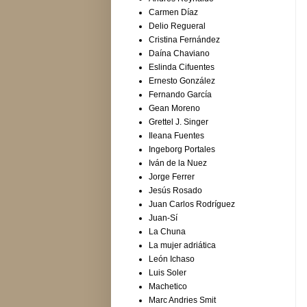
Carmen Díaz
Delio Regueral
Cristina Fernández
Daína Chaviano
Eslinda Cifuentes
Ernesto González
Fernando García
Gean Moreno
Grettel J. Singer
Ileana Fuentes
Ingeborg Portales
Iván de la Nuez
Jorge Ferrer
Jesús Rosado
Juan Carlos Rodríguez
Juan-Sí
La Chuna
La mujer adriática
León Ichaso
Luis Soler
Machetico
Marc Andries Smit