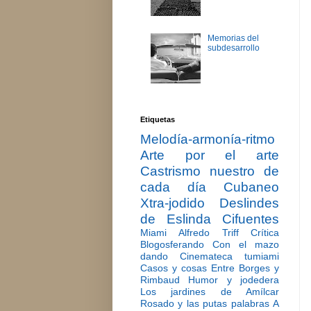
Memorias del
subdesarrollo
Etiquetas
Melodía-armonía-ritmo
Arte por el arte
Castrismo nuestro de
cada día
Cubaneo
Xtra-jodido
Deslindes
de Eslinda Cifuentes
Miami
Alfredo Triff
Crítica
Blogosferando
Con el mazo
dando
Cinemateca tumiami
Casos y cosas
Entre Borges y
Rimbaud
Humor y jodedera
Los jardines de Amílcar
Rosado y las putas palabras
A