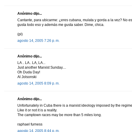
Anónimo dijo...
Cantante, para ubicarme: ¿eres cubana, mulata y gorda a la vez? No es
gusta todo eso y además me gusta saber. Dime, chica.
(pl)
agosto 14, 2005 7:26 p. m.
Anónimo dijo...
LA .. LA.. LA, LA...
Just another Marxist Sunday....
Oh Duda Day!
Al Jolsonski
agosto 14, 2005 8:09 p. m.
Anónimo dijo...
Unfortunately in Cuba there is a marxist ideology imposed by the regim
Like it or not it is a reality.
The camptown races may be more than 5 miles long.
raphael furness
agosto 14, 2005 8:44 p. m.