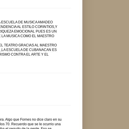
 ESCUELA DE MUSICA AMADEO
NDENCIA AL ESTILO CORINTIOS,Y
RIQUEZA EMOCIONAL PUES ES UN
E LA MUSICA COMO EL MAESTRO
EL TEATRO GRACIAS AL MAESTRO
 ,LA ESCUELA DE CUBANACAN ES
ISMO CONTRA EL ARTE Y EL
ura. Algo que Fornes no dice claro en su
los 70. Recuerdo que se le ocurrio una
ba el sequito de la gente. Eso se