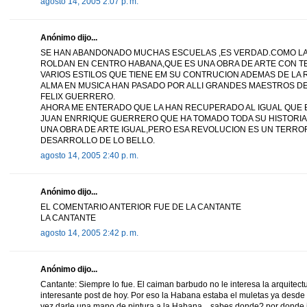
agosto 14, 2005 2:07 p. m.
Anónimo dijo...
SE HAN ABANDONADO MUCHAS ESCUELAS ,ES VERDAD.COMO LA
ROLDAN EN CENTRO HABANA,QUE ES UNA OBRA DE ARTE CON TE
VARIOS ESTILOS QUE TIENE EM SU CONTRUCION ADEMAS DE LA 
ALMA EN MUSICA HAN PASADO POR ALLI GRANDES MAESTROS D
FELIX GUERRERO.
AHORA ME ENTERADO QUE LA HAN RECUPERADO AL IGUAL QUE 
JUAN ENRRIQUE GUERRERO QUE HA TOMADO TODA SU HISTORIA
UNA OBRA DE ARTE IGUAL,PERO ESA REVOLUCION ES UN TERROR
DESARROLLO DE LO BELLO.
agosto 14, 2005 2:40 p. m.
Anónimo dijo...
EL COMENTARIO ANTERIOR FUE DE LA CANTANTE
LA CANTANTE
agosto 14, 2005 2:42 p. m.
Anónimo dijo...
Cantante: Siempre lo fue. El caiman barbudo no le interesa la arquitect
interesante post de hoy. Por eso la Habana estaba el muletas ya desde 
vez darle una mano de pintura a la Habana... sabes donde? por donde i