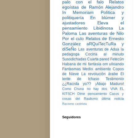
palo con el falo
Relatos
egoístas de Ramón Alejandro
In Memoriam
Política y
politiquería
En blúmer y
ajustadores
Eleva el
pensamiento
Libidinosa
La
Paloma
Las aventuras de Nilo
Por el culo
Relatos de Ernesto
González
aRQuiTecTuRa y
diSeÑo
Las aventuras de Adua la
pedagoga
Cocina al minuto
Susodichadas
Cuarta pared
Fetecún
Habana de mi fantasía
om ulloando
Fantasmas
Medio ambiente
Copos
de Nieve
La revolución árabe
El
lente de Ichaso
Testimonio
¿¿Racista yo??
¡Abajo Maduro!
Como Chuna no hay dos
VIVA EL
KITSCH
Dime pensamiento
Casos y
cosas del Raulismo
última noticia
Racismo castrista
Seguidores