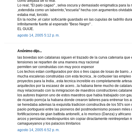
como alejada de lo real.
Lo real; "El palo cagao" , selva oscura y demasiado enigmatica para la 
,extendida como un laberinto,"escuela" hecha con argumentos olvidabl
estaba mal, torcido.
En la noche ,el calor sofocante guardado en las cupulas de ladrillo dur
infinitamente fuerte al esperado "Beso Negro" .
EL GUIJE.
agosto 14, 2005 5:12 p. m.
Anónimo dijo...
las bovedas son catalanas siguen el trazado de la curva catenaria que 
tensiones se reparten de una manera muy racional
permiten ser construidas con muy poco espesor
Los techos estan configurados por dos o tres capas de losas de barro
mucha escaleras construidas con esta tecnica...le corbusier las empleo
proyectos para la India...esta tecnica increible es completamente artesa
arquitectos por la escasez de acero...la habana tiene mucho de catalan
muy relacionado con la inmigracion de maestros constructores catalan
los autores trajeron uno de estos maestros que habia trabajado con gau
de ricardo porro)a la habana donde crearon talleres para entrenar los a
se heredaba ademas la exquisita tradicion constructiva de los 50's son 
paolo portoguesi entre las pioneros del postmodernismo poseen miles de
fortificaciones de gian battista antonelli, a lo morisco (Danza) y africano
arcos y persianas mediospuntos sin copiar diractamente reintrepretan n
camagueyanos y los palacios trinitarios
agosto 14, 2005 6:52 p. m.