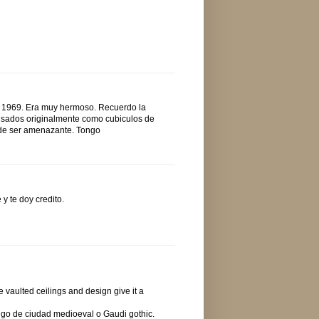
en 1969. Era muy hermoso. Recuerdo la
nsados originalmente como cubiculos de
ede ser amenazante. Tongo
y te doy credito.
e vaulted ceilings and design give it a
algo de ciudad medioeval o Gaudi gothic.