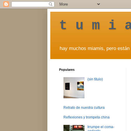
t u m i 
hay muchos miamis, pero están 
Populares
(sin título)
Retrato de nuestra cultura
Reflexiones y trompeta china
Irrumpe el coma-
andante