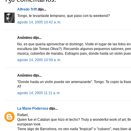
Alfredo Triff
dijo...
Tongo, te levantaste temprano, que paso con tu weekend?
agosto 14, 2005 10:42 a. m.
Anónimo dijo...
No, es que queria aprovechar el domingo. Visite el lugar de las fotos 
escultura (de Tomas Oliva?). Recuerdo algunos pequenos salones, pe
musica, cubiertos de marabu. Extragno pais, donde hasta un violin pu
agosto 14, 2005 10:59 a. m.
Anónimo dijo...
"Donde hasta un violin puede ser amenazante". Tongo: Te copio la frase 
AT
agosto 14, 2005 11:11 a. m.
La Mano Poderosa
dijo...
Rafael,
Quien fue el Catalan que hizo el techo? Truly a wonderful work of art, th
european look.
Tiene algo de Barcelona, no veo nada "tropical" o "cubano", mas bien 