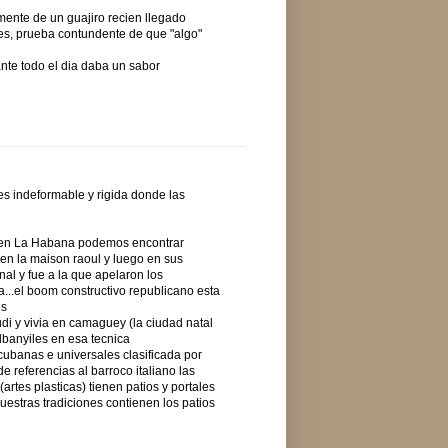
mente de un guajiro recien llegado
es, prueba contundente de que "algo"
ante todo el dia daba un sabor
es indeformable y rigida donde las
...en La Habana podemos encontrar
 en la maison raoul y luego en sus
nal y fue a la que apelaron los
a...el boom constructivo republicano esta
es
di y vivia en camaguey (la ciudad natal
lbanyiles en esa tecnica
cubanas e universales clasificada por
 referencias al barroco italiano las
 (artes plasticas) tienen patios y portales
uestras tradiciones contienen los patios