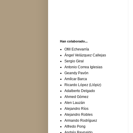
Han colaborado...
Ofill Echevarría
Ángel Velázquez Callejas
Sergio Giral
Antonio Correa Iglesias
Geandy Pavón
Amílcar Barca
Ricardo López (Llópiz)
Adalberto Delgado
Ahmed Gómez
Alen Lauzán
Alejandro Ríos
Alejandro Robles
Armando Rodríguez
Alfredo Pong
Andrés Reynaldo