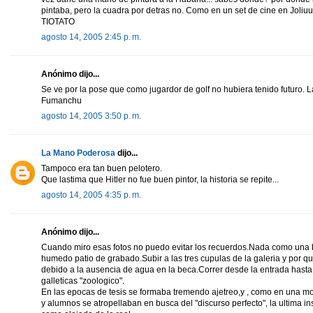
pintaba, pero la cuadra por detras no. Como en un set de cine en Joliuu
TIOTATO
agosto 14, 2005 2:45 p. m.
Anónimo dijo...
Se ve por la pose que como jugardor de golf no hubiera tenido futuro. L
Fumanchu
agosto 14, 2005 3:50 p. m.
La Mano Poderosa
dijo...
Tampoco era tan buen pelotero.
Que lastima que Hitler no fue buen pintor, la historia se repite...
agosto 14, 2005 4:35 p. m.
Anónimo dijo...
Cuando miro esas fotos no puedo evitar los recuerdos.Nada como una b
humedo patio de grabado.Subir a las tres cupulas de la galeria y por q
debido a la ausencia de agua en la beca.Correr desde la entrada hasta 
galleticas "zoologico".
En las epocas de tesis se formaba tremendo ajetreo,y , como en una mo
y alumnos se atropellaban en busca del "discurso perfecto", la ultima i