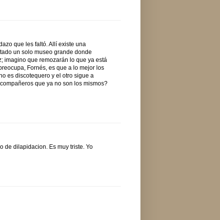
zo que les faltó. Allí existe una
antado un solo museo grande donde
az; imagino que remozarán lo que ya está
reocupa, Fornés, es que a lo mejor los
no es discotequero y el otro sigue a
 a compañeros que ya no son los mismos?
o de dilapidacion. Es muy triste. Yo