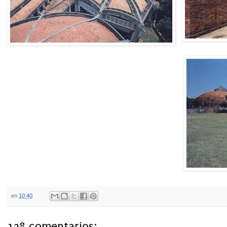
en
10:40
138 comentarios: