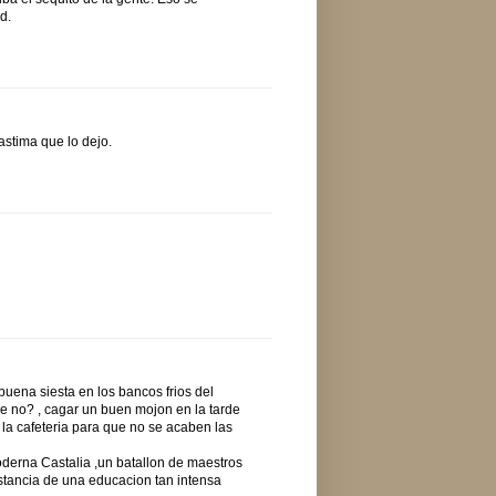
d.
astima que lo dejo.
uena siesta en los bancos frios del
ue no? , cagar un buen mojon en la tarde
la cafeteria para que no se acaben las
derna Castalia ,un batallon de maestros
nstancia de una educacion tan intensa