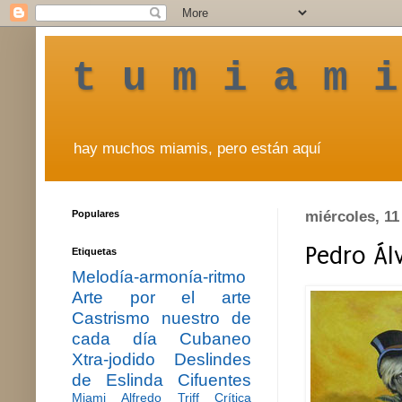
t u m i a m i
hay muchos miamis, pero están aquí
Populares
miércoles, 11
Pedro Ál
Etiquetas
Melodía-armonía-ritmo
Arte por el arte
Castrismo nuestro de
cada día
Cubaneo
Xtra-jodido
Deslindes
de Eslinda Cifuentes
Miami
Alfredo Triff
Crítica