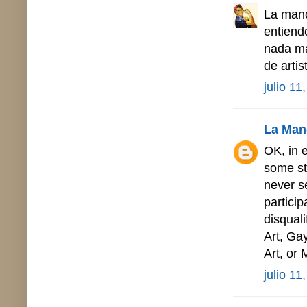
La mano
entiend
nada ma
de artis
julio 11
La Man
OK, in 
some st
never s
particip
disqual
Art, Gay
Art, or 
julio 11