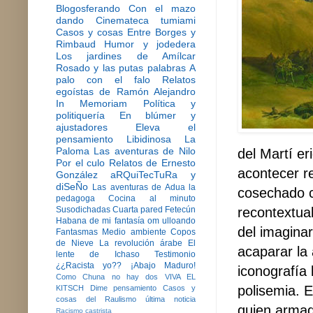
Blogosferando
Con el mazo
dando
Cinemateca tumiami
Casos y cosas
Entre Borges y
Rimbaud
Humor y jodedera
Los jardines de Amílcar
Rosado y las putas palabras
A
palo con el falo
Relatos
egoístas de Ramón Alejandro
In Memoriam
Política y
politiquería
En blúmer y
ajustadores
Eleva el
pensamiento
Libidinosa
La
Paloma
Las aventuras de Nilo
del Martí er
Por el culo
Relatos de Ernesto
acontecer r
González
aRQuiTecTuRa y
diSeÑo
Las aventuras de Adua la
cosechado co
pedagoga
Cocina al minuto
recontextual
Susodichadas
Cuarta pared
Fetecún
Habana de mi fantasía
om ulloando
del imaginar
Fantasmas
Medio ambiente
Copos
de Nieve
La revolución árabe
El
acaparar la 
lente de Ichaso
Testimonio
¿¿Racista yo??
¡Abajo Maduro!
iconografía 
Como Chuna no hay dos
VIVA EL
polisemia. 
KITSCH
Dime pensamiento
Casos y
cosas del Raulismo
última noticia
quien armado
Racismo castrista