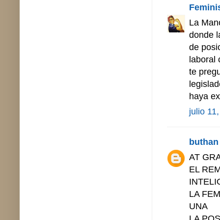
Femini
La Mano
donde l
de posi
laboral
te preg
legisla
haya ex
julio 11
buthan
AT GR
EL REM
INTELI
LA FEM
UNA
LA PO