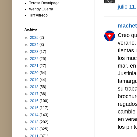
Teresa Dovalpage
julio 11
Wendy Guerra
Triff Alfredo
machet
Archivo
Creo qu
►
2025
(2)
verano.
►
2024
(3)
tientas
►
2023
(17)
los muc
►
2022
(25)
mar, en 
►
2021
(27)
Justini
►
2020
(64)
►
2019
(44)
tamargu
►
2018
(58)
su trab
►
2017
(86)
brochur
►
2016
(100)
regados
►
2015
(117)
cambie 
►
2014
(143)
en veran
►
2013
(202)
los pint
►
2012
(325)
►
2011
(371)