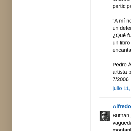
particip
"A mí n
un dete
¿Qué fu
un libro
encanta
Pedro Á
artista
7/2006
julio 11
Alfredo 
Buthan,
vagueda
montanh