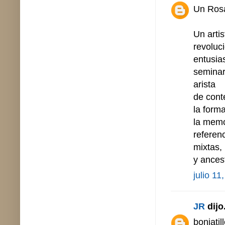
Un Rosa
Un arti
revoluci
entusia
seminar
arista
de cont
la forma
la memo
referen
mixtas, 
y ances
julio 11
JR
dijo.
boniatil