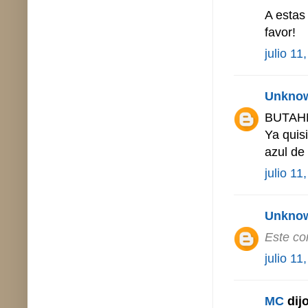
A estas
favor!
julio 11
Unkno
BUTAH
Ya quis
azul de
julio 11
Unkno
Este co
julio 11
MC
dijo