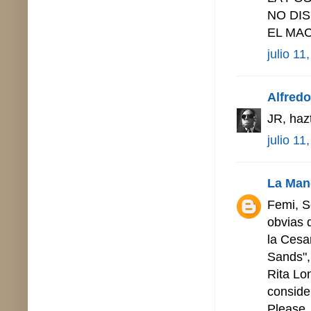
NO DIS
EL MA
julio 11
Alfredo 
JR, haz
julio 11
La Man
Femi, S
obvias 
la Cesar
Sands",
Rita Lo
conside
Please, 