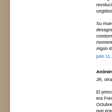
revoluc
ungidos 
Su muer
desagra
condomi
momentá
Algún d
julio 11
Anónimo
JR, otra
El prim
era Fre
Octubre
que era