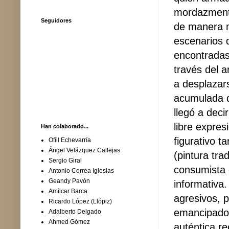
mordazmente
Seguidores
de manera m
escenarios 
encontradas
través del a
a desplazars
acumulada d
llegó a deci
libre expres
Han colaborado...
figurativo t
Ofill Echevarría
Ángel Velázquez Callejas
(pintura tra
Sergio Giral
consumista 
Antonio Correa Iglesias
Geandy Pavón
informativa
Amílcar Barca
agresivos, p
Ricardo López (Llópiz)
emancipador
Adalberto Delgado
Ahmed Gómez
auténtica re