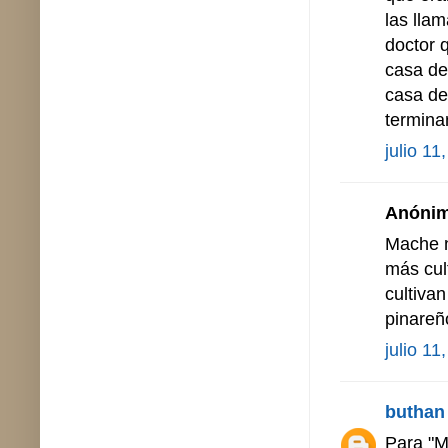
las lla
doctor 
casa de
casa de 
terminan
julio 11
Anónimo
Mache n
más cult
cultiva
pinareñ
julio 11
buthan
Para "M