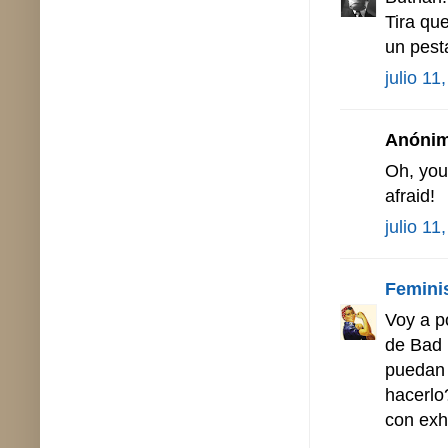
Tira que
un pest
julio 11
Anónimo
Oh, you
afraid!
julio 11
Femini
Voy a p
de Bad 
puedan 
hacerlo
con exh