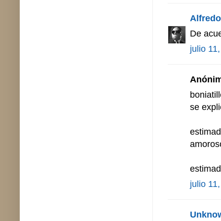
Alfredo 
De acue
julio 11
Anónimo
boniatil
se expl
estimad
amorosos
estima
julio 11
Unkno