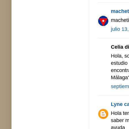
machet
macheti
julio 13
Celia di
Hola, s
estudio
encontr
Málaga
septiem
Lyne c
Hola te
saber m
ayuda