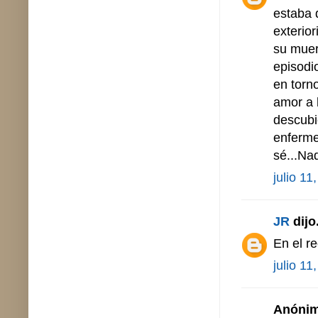
estaba 
exterio
su muer
episodi
en torno
amor a 
descubi
enferme
sé...Na
julio 11
JR
dijo.
En el r
julio 11
Anónimo