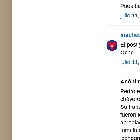
Pues ba
julio 11
machet
El post
Ocho.
julio 11
Anónimo
Pedro e
chévere
Su trab
fueron 
apropiac
tumultu
iconogr