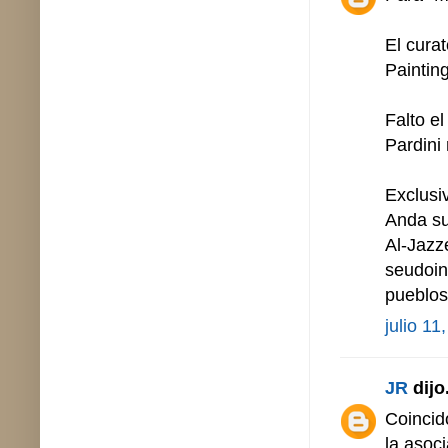
El cura
Paintin
Falto e
Pardini
Exclusi
Anda su
Al-Jazz
seudoin
pueblos
julio 11
JR
dijo.
Coincid
la asoc