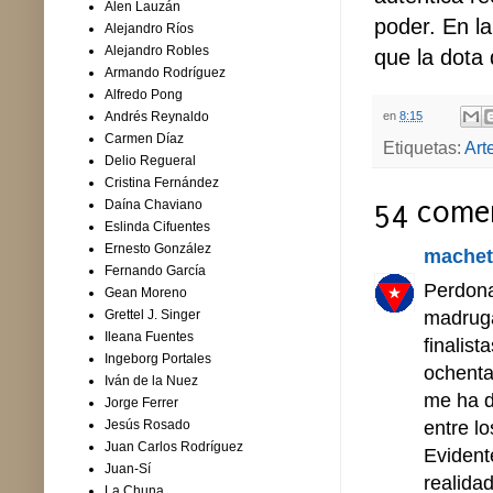
Alen Lauzán
poder. En l
Alejandro Ríos
Alejandro Robles
que la dota
Armando Rodríguez
Alfredo Pong
en
8:15
Andrés Reynaldo
Carmen Díaz
Etiquetas:
Arte
Delio Regueral
Cristina Fernández
54 comen
Daína Chaviano
Eslinda Cifuentes
Ernesto González
machet
Fernando García
Perdona
Gean Moreno
madruga
Grettel J. Singer
Ileana Fuentes
finalis
Ingeborg Portales
ochenta
Iván de la Nuez
me ha d
Jorge Ferrer
entre l
Jesús Rosado
Juan Carlos Rodríguez
Evident
Juan-Sí
realidad
La Chuna