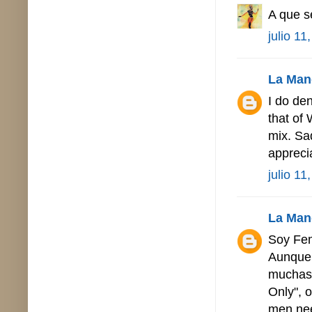
A que s
julio 11
La Man
I do de
that of 
mix. Sad
appreci
julio 11
La Man
Soy Fem
Aunque 
muchas 
Only", 
men nee