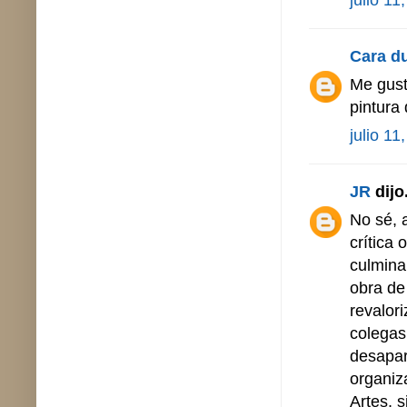
Cara d
Me gust
pintura 
julio 11
JR
dijo.
No sé, a
crítica
culmina
obra de
revalor
colegas
desapar
organiz
Artes, 