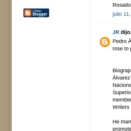
Rosado 
julio 11
JR
dijo.
Pedro Á
rose to
Biograp
Álvarez
Naciona
Superio
member 
Writers 
He marr
promote