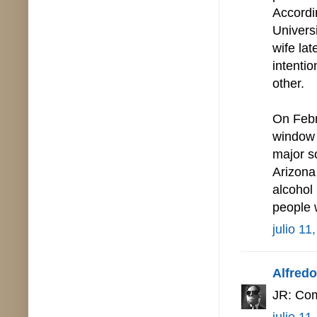
Accordi
Universi
wife la
intenti
other.
On Febru
window o
major so
Arizona
alcohol
people 
julio 11
Alfredo 
JR: Com
julio 11