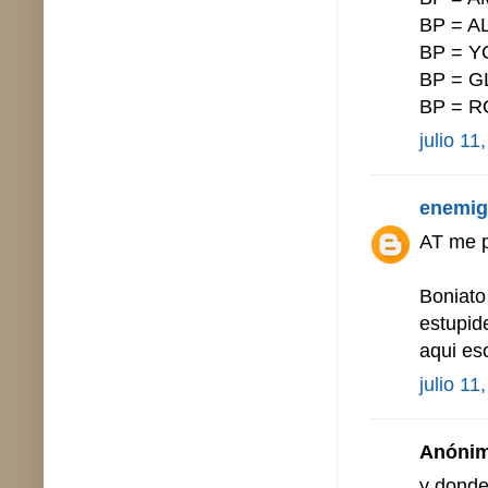
BP = A
BP = Y
BP = G
BP = 
julio 11
enemig
AT me p
Boniato
estupid
aqui es
julio 11
Anónimo
y donde