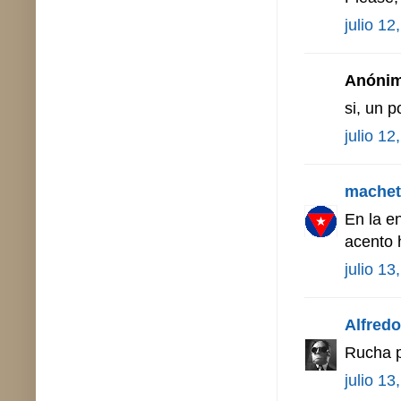
julio 12
Anónimo
si, un p
julio 12
machet
En la e
acento 
julio 13
Alfredo 
Rucha p
julio 13