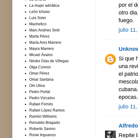
por el 
La mujer adriática
otro dia
León Ichaso
Luis Soler
fuego.
Machetico
julio 11
Marc Andries Smit
Marta Pérez
María Ares Marrero
Unkno
Mayra Marrero
Micael Ávalos
Si que 
Néstor Días de Villegas
una rev
Olga Connor
el patr
Omar Pérez
Omar Santana
mescola
Om Ulloa
cubana.
Pedro Portal
epocas.
Pedro Vizcaíno
Rafael Fornés
julio 11
Rafael López Ramos
Ramón Williams
Reinaldo Bragado
Alfredo 
Roberto Savino
Repite 
Rosie Inguanzo