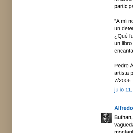
particip
"A mí n
un dete
¿Qué fu
un libro
encanta
Pedro Á
artista
7/2006
julio 11
Alfredo 
Buthan,
vagueda
montanh