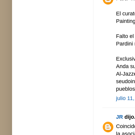
El cura
Paintin
Falto e
Pardini
Exclusi
Anda su
Al-Jazz
seudoin
pueblos
julio 11
JR
dijo.
Coincid
la asoc