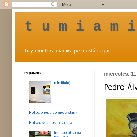
t u m i a m i
hay muchos miamis, pero están aquí
Populares
miércoles, 11
(sin título)
Pedro Ál
Reflexiones y trompeta china
Retrato de nuestra cultura
Irrumpe el coma-
andante