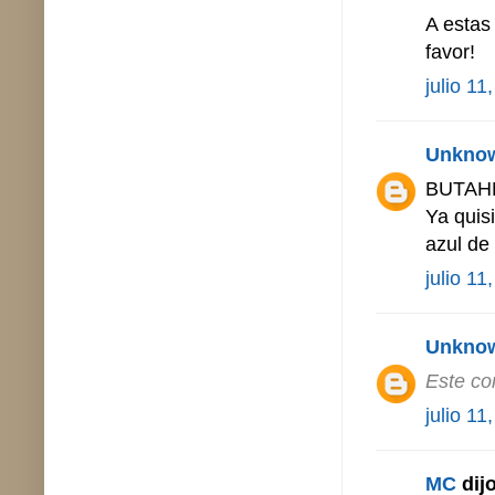
A estas
favor!
julio 11
Unkno
BUTAH
Ya quis
azul de
julio 11
Unkno
Este co
julio 11
MC
dijo