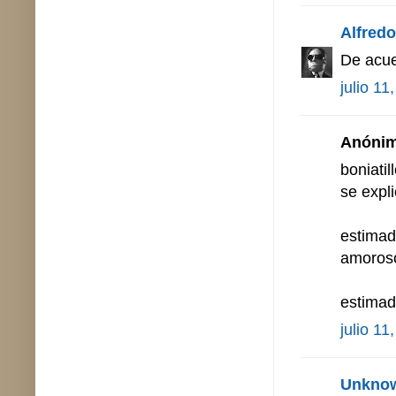
Alfredo 
De acue
julio 11
Anónimo
boniatil
se expl
estimad
amorosos
estima
julio 11
Unkno