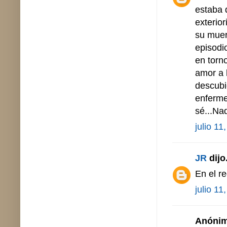
estaba 
exterio
su muer
episodi
en torno
amor a 
descubi
enferme
sé...Na
julio 11
JR
dijo.
En el r
julio 11
Anónimo