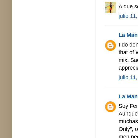
A que s
julio 11
La Man
I do de
that of 
mix. Sad
appreci
julio 11
La Man
Soy Fem
Aunque 
muchas 
Only", 
men nee