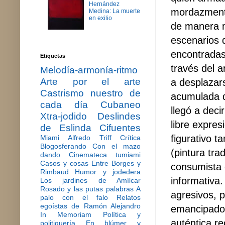
Hernández
mordazmente
Medina: La muerte
en exilio
de manera m
escenarios 
encontradas
Etiquetas
través del a
Melodía-armonía-ritmo
Arte por el arte
a desplazars
Castrismo nuestro de
acumulada d
cada día
Cubaneo
llegó a deci
Xtra-jodido
Deslindes
libre expres
de Eslinda Cifuentes
figurativo t
Miami
Alfredo Triff
Crítica
Blogosferando
Con el mazo
(pintura tra
dando
Cinemateca tumiami
Casos y cosas
Entre Borges y
consumista 
Rimbaud
Humor y jodedera
informativa
Los jardines de Amílcar
Rosado y las putas palabras
A
agresivos, p
palo con el falo
Relatos
egoístas de Ramón Alejandro
emancipador
In Memoriam
Política y
auténtica re
politiquería
En blúmer y