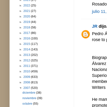
►
2023
(17)
Rosado 
►
2022
(25)
julio 11
►
2021
(27)
►
2020
(64)
►
2019
(44)
JR
dijo.
►
2018
(58)
Pedro Á
►
2017
(86)
►
2016
(100)
rose to
►
2015
(117)
►
2014
(143)
►
2013
(202)
Biograp
►
2012
(325)
Álvarez
►
2011
(371)
Naciona
►
2010
(459)
Superio
►
2009
(633)
member 
►
2008
(813)
Writers 
▼
2007
(520)
diciembre
(38)
noviembre
(39)
He marr
octubre
(55)
promote