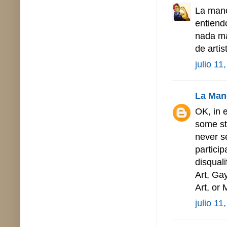
La mano
entiend
nada ma
de artis
julio 11
La Man
OK, in 
some st
never s
particip
disqual
Art, Gay
Art, or 
julio 11