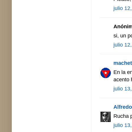
julio 12
Anónimo
si, un p
julio 12
machet
En la e
acento 
julio 13
Alfredo 
Rucha p
julio 13