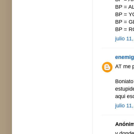
BP = A
BP = Y
BP = G
BP = 
julio 11
enemig
AT me p
Boniato
estupid
aqui es
julio 11
Anónimo
y donde