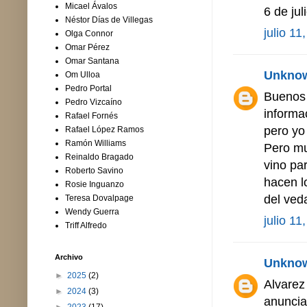
Micael Ávalos
6 de ju
Néstor Días de Villegas
julio 11
Olga Connor
Omar Pérez
Omar Santana
Unkno
Om Ulloa
Pedro Portal
Buenos 
Pedro Vizcaíno
informa
Rafael Fornés
pero yo
Rafael López Ramos
Ramón Williams
Pero mu
Reinaldo Bragado
vino pa
Roberto Savino
hacen l
Rosie Inguanzo
del ved
Teresa Dovalpage
Wendy Guerra
julio 11
Triff Alfredo
Archivo
Unkno
►
2025
(2)
Alvarez
►
2024
(3)
anuncia