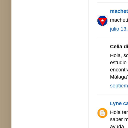
machet
macheti
julio 13
Celia di
Hola, s
estudio
encontr
Málaga
septiem
Lyne c
Hola te
saber m
ayuda