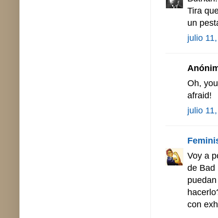
Tira que
un pest
julio 11
Anónimo
Oh, you
afraid!
julio 11
Femini
Voy a p
de Bad 
puedan 
hacerlo
con exh