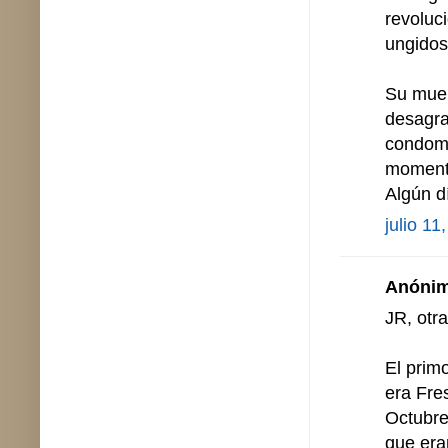
revoluc
ungidos 
Su muer
desagra
condomi
momentá
Algún d
julio 11
Anónimo
JR, otra
El prim
era Fre
Octubre
que era