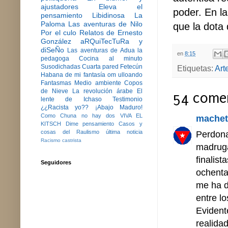
ajustadores
Eleva el
poder. En l
pensamiento
Libidinosa
La
Paloma
Las aventuras de Nilo
que la dota
Por el culo
Relatos de Ernesto
González
aRQuiTecTuRa y
diSeÑo
Las aventuras de Adua la
en
8:15
pedagoga
Cocina al minuto
Susodichadas
Cuarta pared
Fetecún
Etiquetas:
Arte
Habana de mi fantasía
om ulloando
Fantasmas
Medio ambiente
Copos
de Nieve
La revolución árabe
El
54 comen
lente de Ichaso
Testimonio
¿¿Racista yo??
¡Abajo Maduro!
Como Chuna no hay dos
VIVA EL
machet
KITSCH
Dime pensamiento
Casos y
cosas del Raulismo
última noticia
Perdona
Racismo castrista
madruga
finalis
Seguidores
ochenta
me ha d
entre l
Evident
realidad