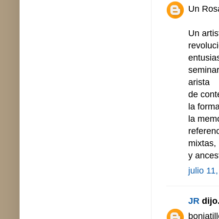
Un Rosa
Un arti
revoluci
entusia
seminar
arista
de cont
la forma
la memo
referen
mixtas, 
y ances
julio 11
JR
dijo.
boniatil