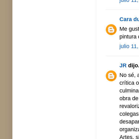
Cara d
Me gust
pintura 
julio 11
JR
dijo.
No sé, a
crítica
culmina
obra de
revalor
colegas
desapar
organiz
Artes, 