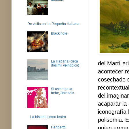
De visita en La Pequeña Habana
Black hole
La Habana (circa
del Martí er
dos mil veintipico)
acontecer r
cosechado co
recontextual
Si usted no la
bebe, úntesela
del imaginar
acaparar la 
iconografía 
La historia como teatro
polisemia. 
quien armado
Heriberto