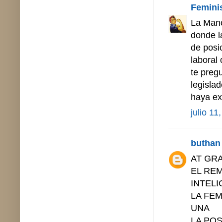
Femini
La Mano
donde l
de posi
laboral
te preg
legisla
haya ex
julio 11
buthan
AT GR
EL REM
INTELI
LA FEM
UNA
LA PO