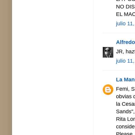
NO DIS
EL MA
julio 11
Alfredo 
JR, haz
julio 11
La Man
Femi, S
obvias 
la Cesar
Sands",
Rita Lo
conside
Please, 