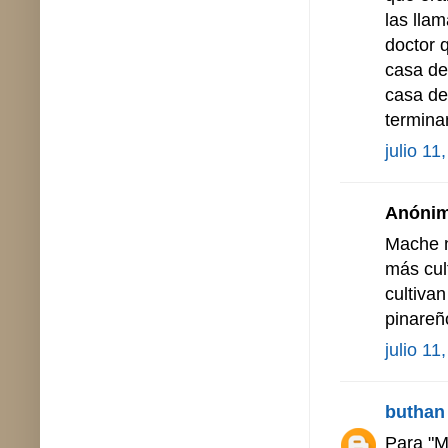
las lla
doctor 
casa de
casa de 
terminan
julio 11
Anónimo
Mache n
más cult
cultiva
pinareñ
julio 11
buthan
Para "M