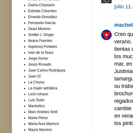
Daína Chaviano
julio 11
Eslinda Cifuentes
Ernesto González
Fernando García
machet
Gean Moreno
Creo qu
Grettel J. Singer
verano.
Ileana Fuentes
Ingeborg Portales
tientas
Iván de la Nuez
los muc
Jorge Ferrer
mar, en 
Jesús Rosado
Justini
Juan Carlos Rodríguez
Juan-Sí
tamargu
La Chuna
su trab
La mujer adriática
brochur
León Ichaso
regados
Luis Soler
Machetico
cambie 
Marc Andries Smit
en veran
Marta Pérez
los pint
María Ares Marrero
Mayra Marrero