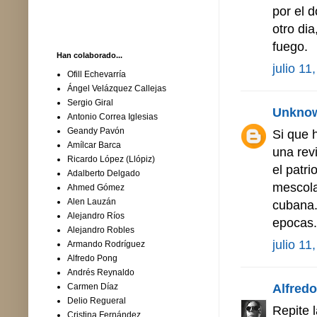
por el 
otro dia
fuego.
Han colaborado...
julio 11
Ofill Echevarría
Ángel Velázquez Callejas
Sergio Giral
Unkno
Antonio Correa Iglesias
Geandy Pavón
Si que 
Amílcar Barca
una rev
Ricardo López (Llópiz)
el patr
Adalberto Delgado
mescola
Ahmed Gómez
Alen Lauzán
cubana.
Alejandro Ríos
epocas.
Alejandro Robles
julio 11
Armando Rodríguez
Alfredo Pong
Andrés Reynaldo
Alfredo 
Carmen Díaz
Delio Regueral
Repite 
Cristina Fernández