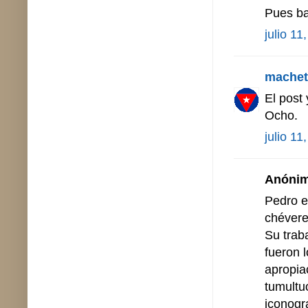
Pues ba
julio 11
machet
El post
Ocho.
julio 11
Anónimo
Pedro e
chévere
Su trab
fueron 
apropiac
tumultu
iconogr