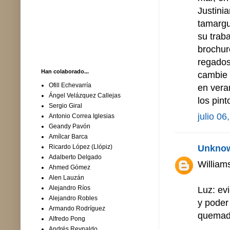
Justini
tamargu
su trab
brochur
regados
Han colaborado...
cambie 
Ofill Echevarría
en veran
Ángel Velázquez Callejas
los pint
Sergio Giral
julio 06
Antonio Correa Iglesias
Geandy Pavón
Amílcar Barca
Unkno
Ricardo López (Llópiz)
Adalberto Delgado
William
Ahmed Gómez
Alen Lauzán
Alejandro Ríos
Luz: ev
Alejandro Robles
y poder
Armando Rodríguez
quemadu
Alfredo Pong
Andrés Reynaldo