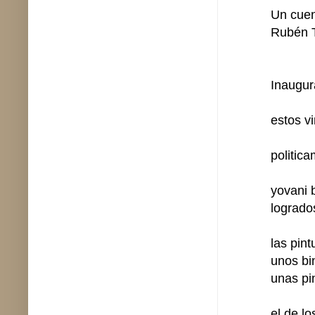
Un cuen
Rubén T
Inaugur
estos v
politic
yovani 
logrado
las pin
unos bi
unas pi
el de l