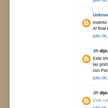
Unkno
Instint
Al final
julio 06
JR
dijo.
Este sh
las pri
con Ped
julio 06
JR
dijo.
Este co
julio 06