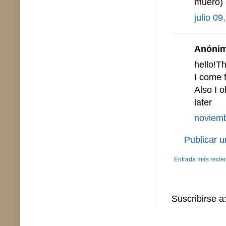
muero)
julio 09
Anónimo
hello!Th
I come 
Also I o
later
noviemb
Publicar 
Entrada más recie
Suscribirse a