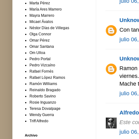
julio 06
Marta Pérez
María Ares Marrero
Mayra Marrero
Unkno
Micael Ávalos
Néstor Días de Villegas
Con tan
Olga Connor
julio 06
Omar Pérez
Omar Santana
Om Ulloa
Unkno
Pedro Portal
Pedro Vizcaíno
Ramon t
Rafael Fornés
viernes.
Rafael López Ramos
Mache t
Ramón Williams
Reinaldo Bragado
julio 06
Roberto Savino
Rosie Inguanzo
Teresa Dovalpage
Alfredo 
Wendy Guerra
Triff Alfredo
Este co
julio 06
Archivo