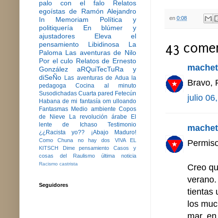
palo con el falo
Relatos
egoístas de Ramón Alejandro
en
0:08
In Memoriam
Política y
politiquería
En blúmer y
ajustadores
Eleva el
pensamiento
Libidinosa
La
43 comen
Paloma
Las aventuras de Nilo
Por el culo
Relatos de Ernesto
machet
González
aRQuiTecTuRa y
diSeÑo
Las aventuras de Adua la
Bravo,
pedagoga
Cocina al minuto
Susodichadas
Cuarta pared
Fetecún
julio 06
Habana de mi fantasía
om ulloando
Fantasmas
Medio ambiente
Copos
de Nieve
La revolución árabe
El
lente de Ichaso
Testimonio
machet
¿¿Racista yo??
¡Abajo Maduro!
Como Chuna no hay dos
VIVA EL
Permis
KITSCH
Dime pensamiento
Casos y
cosas del Raulismo
última noticia
Racismo castrista
Creo qu
verano.
Seguidores
tientas
los muc
mar, en 