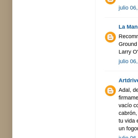
julio 06
La Man
Recomme
Ground
Larry O
julio 06
Artdriv
Adal, d
firmame
vacío c
cabrón,
tu vida
un fogo
julio 06