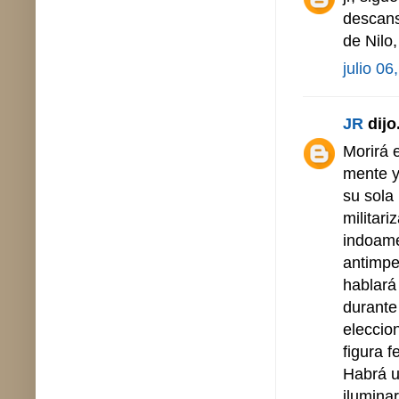
descans
de Nilo
julio 06
JR
dijo.
Morirá e
mente y
su sola
militar
indoame
antimpe
hablará
durante
eleccio
figura 
Habrá u
iluminar