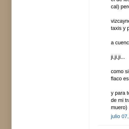
cal) pe
vizcayno
taxis y 
a cuenc
ji,ji,ji...
como si
flaco es
y para 
de mi t
muero)
julio 07