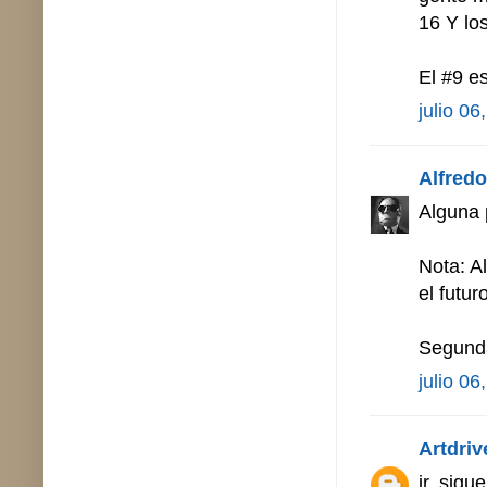
16 Y lo
El #9 es
julio 06
Alfredo 
Alguna 
Nota: Al
el futu
Segunda
julio 06
Artdriv
jr, sig