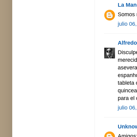
La Man
Somos n
julio 06
Alfredo 
Disculp
merecid
asevera
espanhol
tableta
quincea
para el
julio 06
Unkno
Amigos: