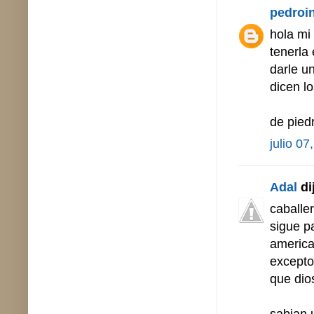
pedroi
hola mi
tenerla
darle u
dicen lo
de pied
julio 07
Adal
dij
caballe
sigue pa
america
excepto
que dios
sabian 