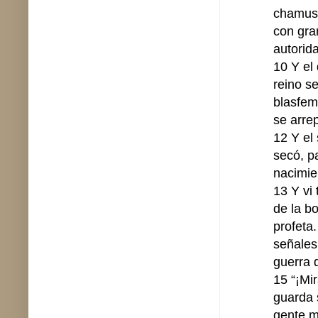
chamusc
con gra
autorida
10 Y el 
reino s
blasfema
se arre
12 Y el
secó, p
nacimien
13 Y vi
de la bo
profeta
señales,
guerra 
15 “¡Mi
guarda 
gente m