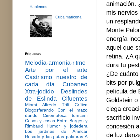
animación. ¿
Hablemos...
mis nervios
Cuba maricona
un respland
Monte Palom
energía inc
aquel que s
Etiquetas
retina. ¿A 
Melodía-armonía-ritmo
dura tu pes
Arte por el arte
¿De cuánt
Castrismo nuestro de
bits por pu
cada día
Cubaneo
película de 
Xtra-jodido
Deslindes
de Eslinda Cifuentes
Goldstein o 
Miami
Alfredo Triff
Crítica
ciega creaci
Blogosferando
Con el mazo
dando
Cinemateca tumiami
sacrificio i
Casos y cosas
Entre Borges y
concesión a
Rimbaud
Humor y jodedera
Los jardines de Amílcar
de luz danza
Rosado y las putas palabras
A