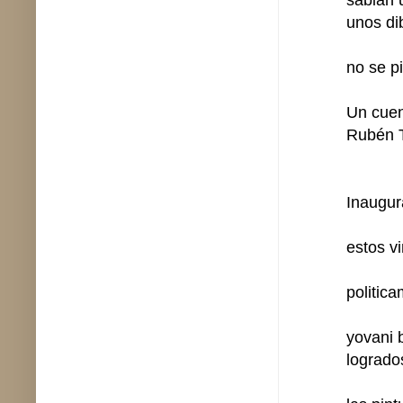
unos di
no se pi
Un cuen
Rubén T
Inaugur
estos v
politic
yovani 
logrado