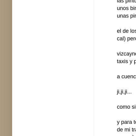
las pin
unos bi
unas pi
el de l
cal) pe
vizcayno
taxis y 
a cuenc
ji,ji,ji...
como si
y para 
de mi t