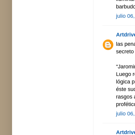
barbudo
julio 06
Artdriv
las pen
secreto 
"Jaromi
Luego re
lógica p
éste su
rasgos 
profétic
julio 06
Artdriv