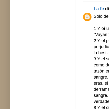
La fe
di
Solo de
1 Y oí u
“Vayan y
2 Y el p
perjudi
la best
3 Y el 
como de
tazón en
sangre.
eras, el
derrama
sangre.
verdader
8 Y el c