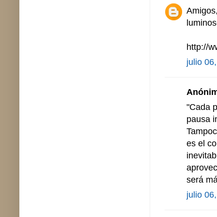
Amigos,
luminos
http:/
julio 06
Anónimo
"Cada p
pausa in
Tampoco
es el c
inevita
aprovec
será má
julio 06