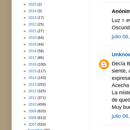
►
2025
(2)
Anónimo
►
2024
(3)
►
2023
(17)
Luz = e
►
2022
(25)
Oscurid
►
2021
(27)
julio 06
►
2020
(64)
►
2019
(44)
►
2018
(58)
Unkno
►
2017
(86)
Decía Bo
►
2016
(100)
siente, 
►
2015
(117)
expresa
►
2014
(143)
Acecha 
►
2013
(202)
►
2012
(325)
La mist
►
2011
(371)
de qued
►
2010
(459)
Muy bue
►
2009
(633)
julio 06
►
2008
(813)
▼
2007
(520)