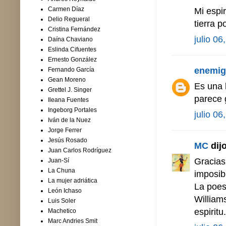
Carmen Díaz
Mi espi
Delio Regueral
tierra p
Cristina Fernández
julio 06
Daína Chaviano
Eslinda Cifuentes
Ernesto González
enemig
Fernando García
Gean Moreno
Es una 
Grettel J. Singer
parece 
Ileana Fuentes
Ingeborg Portales
julio 06
Iván de la Nuez
Jorge Ferrer
Jesús Rosado
MC
dijo
Juan Carlos Rodríguez
Gracias
Juan-Sí
La Chuna
imposib
La mujer adriática
La poesi
León Ichaso
William
Luis Soler
espirit
Machetico
Marc Andries Smit