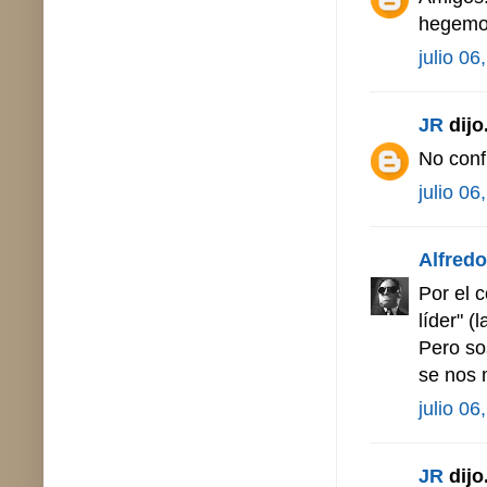
hegemon
julio 06
JR
dijo.
No confí
julio 06
Alfredo 
Por el 
líder" (
Pero so
se nos 
julio 06
JR
dijo.