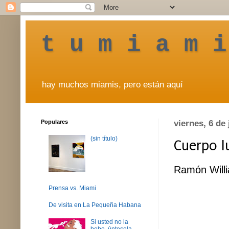
t u m i a m i
hay muchos miamis, pero están aquí
Populares
viernes, 6 de 
(sin título)
Cuerpo l
Ramón Will
Prensa vs. Miami
De visita en La Pequeña Habana
Si usted no la
bebe, úntesela