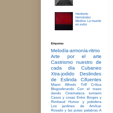
Heriberto
Hernández
Medina: La muerte
en exilio
Etiquetas
Melodía-armonía-ritmo
Arte por el arte
Castrismo nuestro de
cada día
Cubaneo
Xtra-jodido
Deslindes
de Eslinda Cifuentes
Miami
Alfredo Triff
Crítica
Blogosferando
Con el mazo
dando
Cinemateca tumiami
Casos y cosas
Entre Borges y
Rimbaud
Humor y jodedera
Los jardines de Amílcar
Rosado y las putas palabras
A