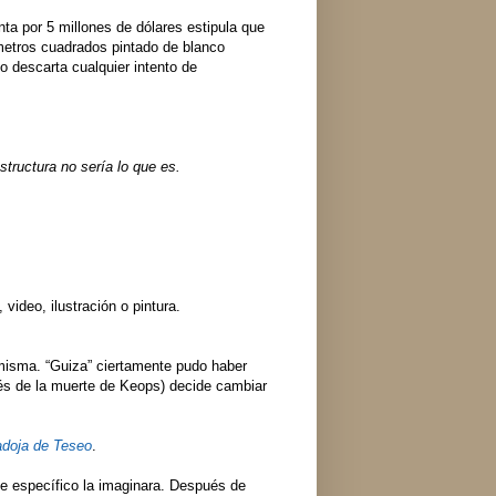
ta por 5 millones de dólares estipula que
etros cuadrados pintado de blanco
 descarta cualquier intento de
structura no sería lo que es.
, video, ilustración o pintura.
 misma. “Guiza” ciertamente pudo haber
s de la muerte de Keops) decide cambiar
doja de Teseo
.
te específico la imaginara. Después de