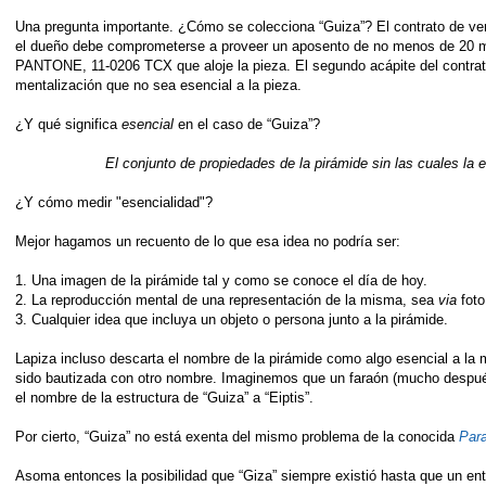
Una pregunta importante. ¿Cómo se colecciona “Guiza”? El contrato de ven
el dueño debe comprometerse a proveer un aposento de no menos de 20 m
PANTONE, 11-0206 TCX que aloje la pieza. El segundo acápite del contrato
mentalización que no sea esencial a la pieza.
¿Y qué significa
esencial
en el caso de “Guiza”?
El conjunto de propiedades de la pirámide sin las cuales la e
¿Y cómo medir "esencialidad"?
Mejor hagamos un recuento de lo que esa idea no podría ser:
1. Una imagen de la pirámide tal y como se conoce el día de hoy.
2. La reproducción mental de una representación de la misma, sea
via
foto
3. Cualquier idea que incluya un objeto o persona junto a la pirámide.
Lapiza incluso descarta el nombre de la pirámide como algo esencial a la
sido bautizada con otro nombre. Imaginemos que un faraón (mucho despué
el nombre de la estructura de “Guiza” a “Eiptis”.
Por cierto, “Guiza” no está exenta del mismo problema de la conocida
Para
A
soma entonces la posibilidad que “Giza”
siempre existió hasta que un en