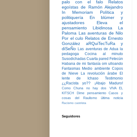
palo con el falo
Relatos
egoístas de Ramón Alejandro
In Memoriam
Política y
politiquería
En blúmer y
ajustadores
Eleva el
pensamiento
Libidinosa
La
Paloma
Las aventuras de Nilo
Por el culo
Relatos de Ernesto
González
aRQuiTecTuRa y
diSeÑo
Las aventuras de Adua la
pedagoga
Cocina al minuto
Susodichadas
Cuarta pared
Fetecún
Habana de mi fantasía
om ulloando
Fantasmas
Medio ambiente
Copos
de Nieve
La revolución árabe
El
lente de Ichaso
Testimonio
¿¿Racista yo??
¡Abajo Maduro!
Como Chuna no hay dos
VIVA EL
KITSCH
Dime pensamiento
Casos y
cosas del Raulismo
última noticia
Racismo castrista
Seguidores