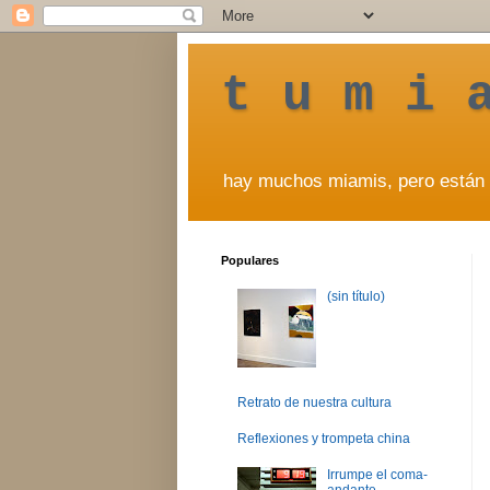
t u m i 
hay muchos miamis, pero están 
Populares
(sin título)
Retrato de nuestra cultura
Reflexiones y trompeta china
Irrumpe el coma-
andante