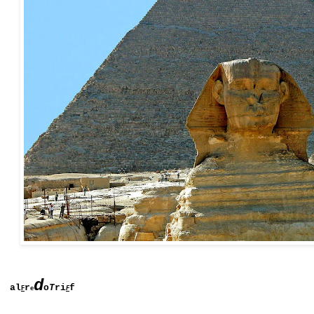
d
al
r
o
T
ri
f
F
e
F