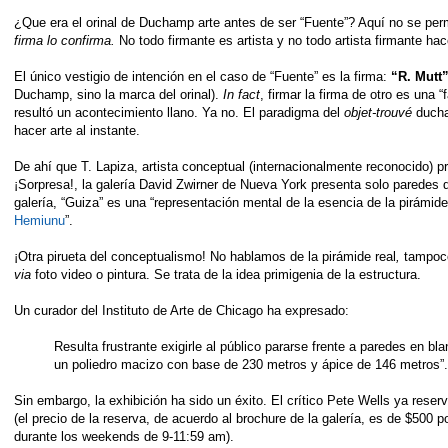
¿Que era el orinal de Duchamp arte antes de ser “Fuente”? Aquí no se permi
firma lo confirma.
No todo firmante es artista y no todo artista firmante ha
El único vestigio de intención en el caso de “Fuente” es la firma:
“R. Mutt”
Duchamp, sino la marca del orinal).
In fact
, firmar la firma de otro es una 
resultó un acontecimiento llano. Ya no. El paradigma del
objet-trouvé
ducha
hacer arte al instante.
De ahí que T. Lapiza, artista conceptual (internacionalmente reconocido) pr
¡Sorpresa!, la galería David Zwirner de Nueva York presenta solo paredes
galería, “Guiza” es una “representación mental de la esencia de la pirámid
Hemiunu
”.
¡Otra pirueta del conceptualismo! No hablamos de la pirámide real
,
tampoco
via
foto video o pintura. Se trata de la idea primigenia de la estructura.
Un curador del Instituto de Arte de Chicago ha expresado:
Resulta frustrante exigirle al público pararse frente a paredes en 
un poliedro macizo con base de 230 metros y ápice de 146 metros
Sin embargo, la exhibición ha sido un éxito. El crítico Pete Wells ya reserv
(el precio de la reserva, de acuerdo al brochure de la galería, es de $500 
durante los weekends de 9-11:59 am).