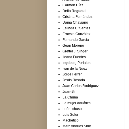
Carmen Díaz
Delio Regueral
Cristina Fernández
Daína Chaviano
Eslinda Cifuentes
Ernesto González
Fernando García
Gean Moreno
Grettel J. Singer
Ileana Fuentes
Ingeborg Portales
Iván de la Nuez
Jorge Ferrer
Jesús Rosado
Juan Carlos Rodríguez
Juan-Sí
La Chuna
La mujer adriática
León Ichaso
Luis Soler
Machetico
Marc Andries Smit