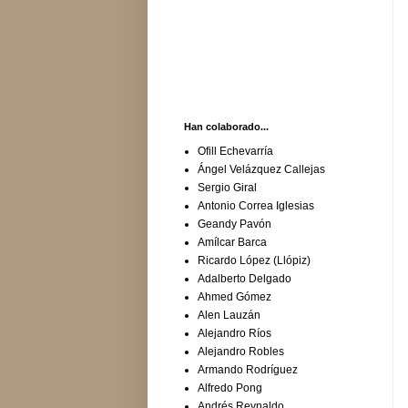
Han colaborado...
Ofill Echevarría
Ángel Velázquez Callejas
Sergio Giral
Antonio Correa Iglesias
Geandy Pavón
Amílcar Barca
Ricardo López (Llópiz)
Adalberto Delgado
Ahmed Gómez
Alen Lauzán
Alejandro Ríos
Alejandro Robles
Armando Rodríguez
Alfredo Pong
Andrés Reynaldo