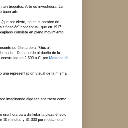
ten truquitos. Arte es investidura.
La
ce buen arte.
 (
que por cierto, no es el nombre de
“falsificación” conceptual, que en 1917
mpiano consiste en pleno movimiento:
esente su última obra, “Guiza”.
 desnudas. De acuerdo al dueño de la
e construida en 2,600 a.C. por
Mastaba de
 una representación visual de la misma
blanco imaginando algo tan abstracto como
”.
ó una hora para disfrutar la pieza él solo
por 10 minutos y $1,000 por media hora