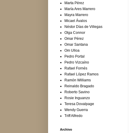
Marta Pérez
María Ares Marrero
Mayra Marrero
Micael Ávalos
Néstor Días de Villegas
Olga Connor
Omar Pérez
Omar Santana
Om Ulloa
Pedro Portal
Pedro Vizcaíno
Rafael Fornés
Rafael López Ramos
Ramón Williams
Reinaldo Bragado
Roberto Savino
Rosie Inguanzo
Teresa Dovalpage
Wendy Guerra
Triff Alfredo
Archivo