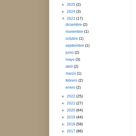
►
2025
(2)
►
2024
(3)
▼
2023
(17)
diciembre
(2)
noviembre
(1)
octubre
(1)
septiembre
(1)
junio
(2)
mayo
(3)
abril
(2)
marzo
(1)
febrero
(2)
enero
(2)
►
2022
(25)
►
2021
(27)
►
2020
(64)
►
2019
(44)
►
2018
(58)
►
2017
(86)