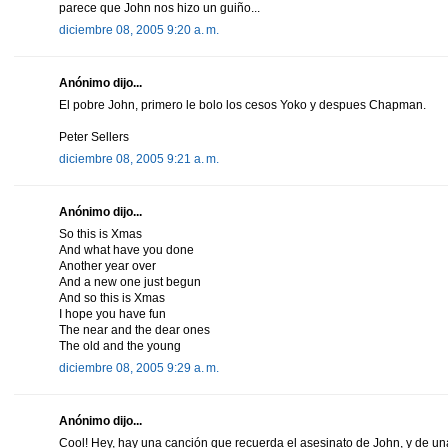
parece que John nos hizo un guiño...
diciembre 08, 2005 9:20 a. m.
Anónimo dijo...
El pobre John, primero le bolo los cesos Yoko y despues Chapman.
Peter Sellers
diciembre 08, 2005 9:21 a. m.
Anónimo dijo...
So this is Xmas
And what have you done
Another year over
And a new one just begun
And so this is Xmas
I hope you have fun
The near and the dear ones
The old and the young
diciembre 08, 2005 9:29 a. m.
Anónimo dijo...
Cool! Hey, hay una canción que recuerda el asesinato de John, y de una 