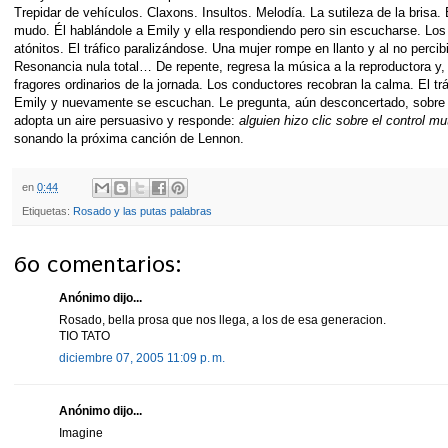
Trepidar de vehículos. Claxons. Insultos. Melodía. La sutileza de la brisa. 
mudo. Él hablándole a Emily y ella respondiendo pero sin escucharse. Los
atónitos. El tráfico paralizándose. Una mujer rompe en llanto y al no percibi
Resonancia nula total… De repente, regresa la música a la reproductora y,
fragores ordinarios de la jornada. Los conductores recobran la calma. El tr
Emily y nuevamente se escuchan. Le pregunta, aún desconcertado, sobre lo 
adopta un aire persuasivo y responde:
alguien hizo clic sobre el control mu
sonando la próxima canción de Lennon.
en
0:44
Etiquetas:
Rosado y las putas palabras
60 comentarios:
Anónimo dijo...
Rosado, bella prosa que nos llega, a los de esa generacion.
TIO TATO
diciembre 07, 2005 11:09 p. m.
Anónimo dijo...
Imagine