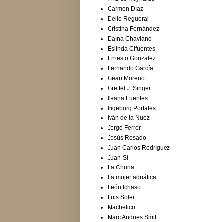
Carmen Díaz
Delio Regueral
Cristina Fernández
Daína Chaviano
Eslinda Cifuentes
Ernesto González
Fernando García
Gean Moreno
Grettel J. Singer
Ileana Fuentes
Ingeborg Portales
Iván de la Nuez
Jorge Ferrer
Jesús Rosado
Juan Carlos Rodríguez
Juan-Sí
La Chuna
La mujer adriática
León Ichaso
Luis Soler
Machetico
Marc Andries Smit