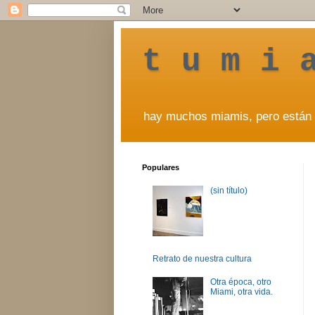
t u m i 
hay muchos miamis, pero están 
Populares
(sin título)
Retrato de nuestra cultura
Otra época, otro
Miami, otra vida.