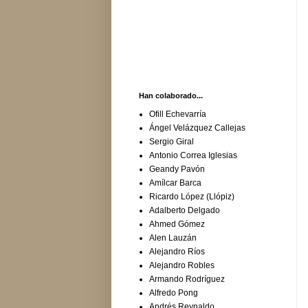
Han colaborado...
Ofill Echevarría
Ángel Velázquez Callejas
Sergio Giral
Antonio Correa Iglesias
Geandy Pavón
Amílcar Barca
Ricardo López (Llópiz)
Adalberto Delgado
Ahmed Gómez
Alen Lauzán
Alejandro Ríos
Alejandro Robles
Armando Rodríguez
Alfredo Pong
Andrés Reynaldo