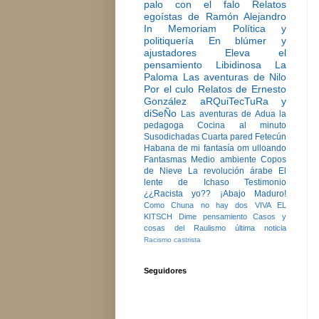
palo con el falo
Relatos
egoístas de Ramón Alejandro
In Memoriam
Política y
politiquería
En blúmer y
ajustadores
Eleva el
pensamiento
Libidinosa
La
Paloma
Las aventuras de Nilo
Por el culo
Relatos de Ernesto
González
aRQuiTecTuRa y
diSeÑo
Las aventuras de Adua la
pedagoga
Cocina al minuto
Susodichadas
Cuarta pared
Fetecún
Habana de mi fantasía
om ulloando
Fantasmas
Medio ambiente
Copos
de Nieve
La revolución árabe
El
lente de Ichaso
Testimonio
¿¿Racista yo??
¡Abajo Maduro!
Como Chuna no hay dos
VIVA EL
KITSCH
Dime pensamiento
Casos y
cosas del Raulismo
última noticia
Racismo castrista
Seguidores