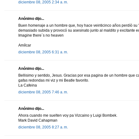
diciembre 08, 2005 2:34 a. m.
Anónimo dijo...
Buen homenaje a un hombre que, hoy hace veinticinco años perdíó su "i
demasiado subida y provocó su asesinato junto al maldito y excitante ed
Imagine there´s no heaven
Amílcar
diciembre 08, 2005 6:31 a. m.
Anónimo dijo...
Bellisimo y sentido, Jesus. Gracias por esa pagina de un hombre que c
gafas redondas mi viz y mi Beatle favorito.
La Cafeina
diciembre 08, 2005 7:46 a. m.
Anónimo dijo...
Ahora cuando me suelten voy pa Vizcaino y Luigi Bombek.
Mark David Cahapman
diciembre 08, 2005 8:27 a. m.