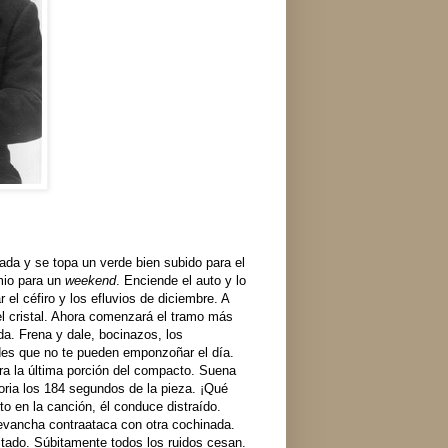
ada y se topa un verde bien subido para el
emio para un
weekend
. Enciende el auto y lo
r el céfiro y los efluvios de diciembre. A
l cristal. Ahora comenzará el tramo más
da. Frena y dale, bocinazos, los
dades que no te pueden emponzoñar el día.
ura la última porción del compacto. Suena
ria los 184 segundos de la pieza. ¡Qué
to en la canción, él conduce distraído.
revancha contraataca con otra cochinada.
itado. Súbitamente todos los ruidos cesan.