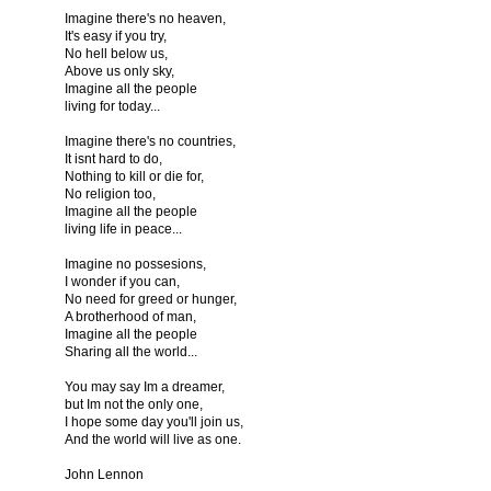
Imagine there's no heaven,
It's easy if you try,
No hell below us,
Above us only sky,
Imagine all the people
living for today...
Imagine there's no countries,
It isnt hard to do,
Nothing to kill or die for,
No religion too,
Imagine all the people
living life in peace...
Imagine no possesions,
I wonder if you can,
No need for greed or hunger,
A brotherhood of man,
Imagine all the people
Sharing all the world...
You may say Im a dreamer,
but Im not the only one,
I hope some day you'll join us,
And the world will live as one.
John Lennon