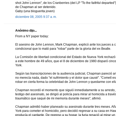
shot John Lennon", de los Cranberries (del LP "To the faithful departed")
de Chapman al ser detenido.
Gaby (una bloguerita joven)
diciembre 08, 2005 9:37 a. m.
Anónimo dijo...
From a NY paper today:
El asesino de John Lennon, Mark Chapman, explicó ante los jueces a car
condicional que lo mató para "robar" parte de la gloria del ex Beatle.
La Comisión de libertad condicional del Estado de Nueva York rechazó 
a este hombre de 49 años, que el 8 de diciembre de 1980 disparó cinc
York.
Según las transcripciones de la audiencia judicial, Chapman pareció a
no merecía nada, dado "el sufrimiento y el dolor que causé". "Cometí es
robar en cierta forma la celebridad de John Lennon y quedarme con ella"
Chapman recordó el momento que siguió inmediatamente a su arresto,
testigo del asesinato, se dirigió al policía para mirar al homicida a tra
traumático que saqué de mi memoria durante meses", afirmó.
Chapman admitió haber planeado su asesinato durante tres meses. Aña
York para cometer el homicidio, pero decidió regresar a su casa en Haw
producía el cantante. De regreso a su hogar, la furia renació al mirar un