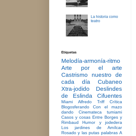
La historia como
teatro
Etiquetas
Melodía-armonía-ritmo
Arte por el arte
Castrismo nuestro de
cada día
Cubaneo
Xtra-jodido
Deslindes
de Eslinda Cifuentes
Miami
Alfredo Triff
Crítica
Blogosferando
Con el mazo
dando
Cinemateca tumiami
Casos y cosas
Entre Borges y
Rimbaud
Humor y jodedera
Los jardines de Amílcar
Rosado y las putas palabras
A