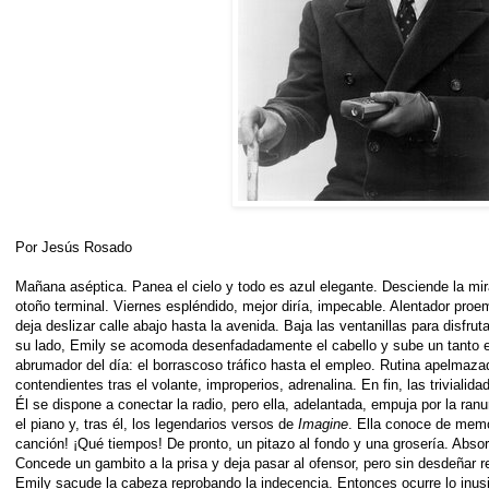
Por Jesús Rosado
Mañana aséptica. Panea el cielo y todo es azul elegante. Desciende la mir
otoño terminal. Viernes espléndido, mejor diría, impecable. Alentador pro
deja deslizar calle abajo hasta la avenida. Baja las ventanillas para disfruta
su lado, Emily se acomoda desenfadadamente el cabello y sube un tanto e
abrumador del día: el borrascoso tráfico hasta el empleo. Rutina apelmaza
contendientes tras el volante, improperios, adrenalina. En fin, las triviali
Él se dispone a conectar la radio, pero ella, adelantada, empuja por la ran
el piano y, tras él, los legendarios versos de
Imagine
. Ella conoce de memo
canción! ¡Qué tiempos! De pronto, un pitazo al fondo y una grosería. Absor
Concede un gambito a la prisa y deja pasar al ofensor, pero sin desdeñar 
Emily sacude la cabeza reprobando la indecencia. Entonces ocurre lo inus