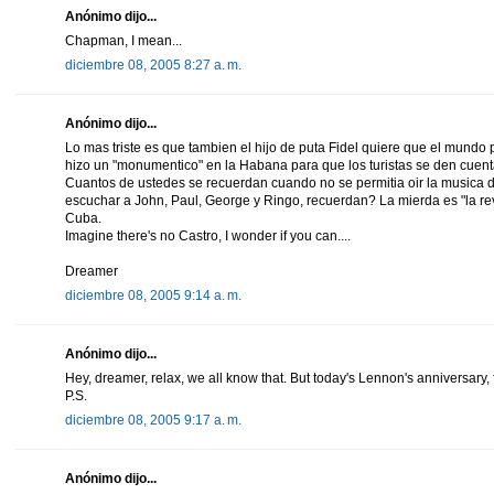
Anónimo dijo...
Chapman, I mean...
diciembre 08, 2005 8:27 a. m.
Anónimo dijo...
Lo mas triste es que tambien el hijo de puta Fidel quiere que el mundo
hizo un "monumentico" en la Habana para que los turistas se den cuent
Cuantos de ustedes se recuerdan cuando no se permitia oir la musica
escuchar a John, Paul, George y Ringo, recuerdan? La mierda es "la revo
Cuba.
Imagine there's no Castro, I wonder if you can....
Dreamer
diciembre 08, 2005 9:14 a. m.
Anónimo dijo...
Hey, dreamer, relax, we all know that. But today's Lennon's anniversary, 
P.S.
diciembre 08, 2005 9:17 a. m.
Anónimo dijo...