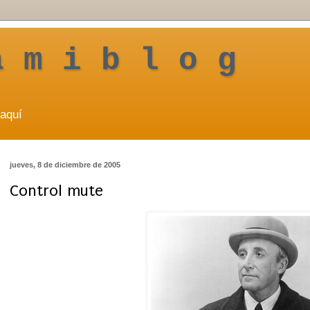
a m i b l o g
aquí
jueves, 8 de diciembre de 2005
Control mute