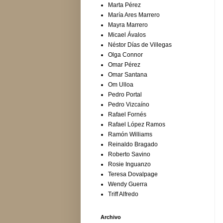
Marta Pérez
María Ares Marrero
Mayra Marrero
Micael Ávalos
Néstor Días de Villegas
Olga Connor
Omar Pérez
Omar Santana
Om Ulloa
Pedro Portal
Pedro Vizcaíno
Rafael Fornés
Rafael López Ramos
Ramón Williams
Reinaldo Bragado
Roberto Savino
Rosie Inguanzo
Teresa Dovalpage
Wendy Guerra
Triff Alfredo
Archivo