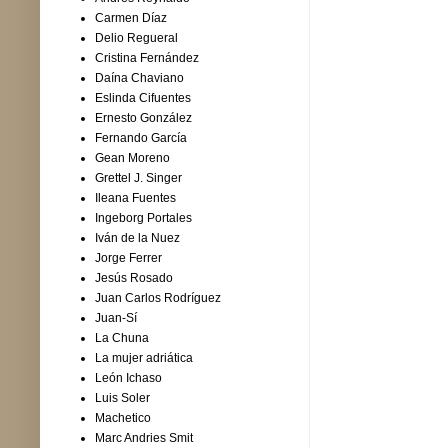
Carmen Díaz
Delio Regueral
Cristina Fernández
Daína Chaviano
Eslinda Cifuentes
Ernesto González
Fernando García
Gean Moreno
Grettel J. Singer
Ileana Fuentes
Ingeborg Portales
Iván de la Nuez
Jorge Ferrer
Jesús Rosado
Juan Carlos Rodríguez
Juan-Sí
La Chuna
La mujer adriática
León Ichaso
Luis Soler
Machetico
Marc Andries Smit