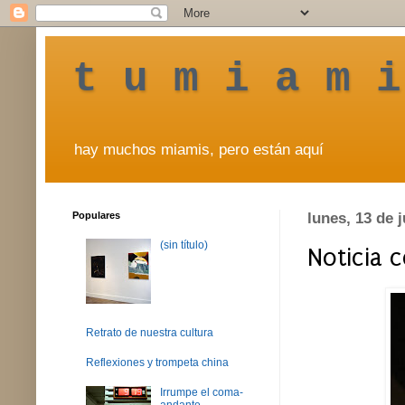
t u m i a m i
hay muchos miamis, pero están aquí
Populares
lunes, 13 de 
(sin título)
Noticia 
Retrato de nuestra cultura
Reflexiones y trompeta china
Irrumpe el coma-
andante