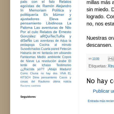
millas más a
palo con el falo
Relatos
egoístas de Ramón Alejandro
sin miedo. 
In Memoriam
Política y
politiquería
En blúmer y
logrado. Con
ajustadores
Eleva el
no, nos est
pensamiento
Libidinosa
La
Paloma
Las aventuras de Nilo
Por el culo
Relatos de Ernesto
González
aRQuiTecTuRa y
Nuestras or
diSeÑo
Las aventuras de Adua la
descansen. 
pedagoga
Cocina al minuto
Susodichadas
Cuarta pared
Fetecún
Habana de mi fantasía
om ulloando
Fantasmas
Medio ambiente
Copos
en
13:00
de Nieve
La revolución árabe
El
lente de Ichaso
Testimonio
Etiquetas:
Xtr
¿¿Racista yo??
¡Abajo Maduro!
Como Chuna no hay dos
VIVA EL
KITSCH
Dime pensamiento
Casos y
No hay c
cosas del Raulismo
última noticia
Racismo castrista
Publicar 
Seguidores
Entrada más recie