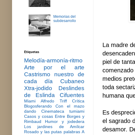
Memorias del
subdesarrollo
La madre de
desencadena
Etiquetas
Melodía-armonía-ritmo
piel de tan
Arte por el arte
comenzado e
Castrismo nuestro de
medios prete
cada día
Cubaneo
toda sectari
Xtra-jodido
Deslindes
de Eslinda Cifuentes
humana que 
Miami
Alfredo Triff
Crítica
Blogosferando
Con el mazo
dando
Cinemateca tumiami
Es desprecio
Casos y cosas
Entre Borges y
el sagrado d
Rimbaud
Humor y jodedera
Los jardines de Amílcar
desamor.
De
Rosado y las putas palabras
A