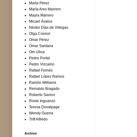
Marta Pérez
María Ares Marrero
Mayra Marrero
Micael Ávalos
Néstor Días de Villegas
Olga Connor
Omar Pérez
Omar Santana
Om Ulloa
Pedro Portal
Pedro Vizcaíno
Rafael Fornés
Rafael López Ramos
Ramón Williams
Reinaldo Bragado
Roberto Savino
Rosie Inguanzo
Teresa Dovalpage
Wendy Guerra
Triff Alfredo
Archivo