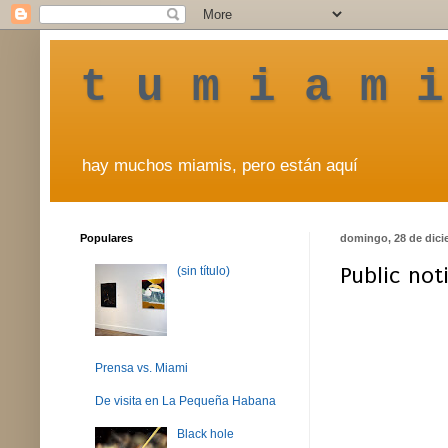
t u m i a m i
hay muchos miamis, pero están aquí
Populares
domingo, 28 de dici
Public not
(sin título)
Prensa vs. Miami
De visita en La Pequeña Habana
Black hole