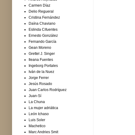
Carmen Díaz
Delio Regueral
Cristina Fernández
Daína Chaviano
Eslinda Cifuentes
Ernesto González
Fernando García
Gean Moreno
Grettel J. Singer
Ileana Fuentes
Ingeborg Portales
Iván de la Nuez
Jorge Ferrer
Jesús Rosado
Juan Carlos Rodríguez
Juan-Sí
La Chuna
La mujer adriática
León Ichaso
Luis Soler
Machetico
Marc Andries Smit