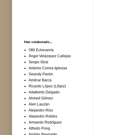
Han colaborado...
Ofill Echevarría
Ángel Velázquez Callejas
Sergio Giral
Antonio Correa Iglesias
Geandy Pavón
Amílcar Barca
Ricardo López (Llópiz)
Adalberto Delgado
Ahmed Gómez
Alen Lauzán
Alejandro Ríos
Alejandro Robles
Armando Rodríguez
Alfredo Pong
Andrés Reynaldo