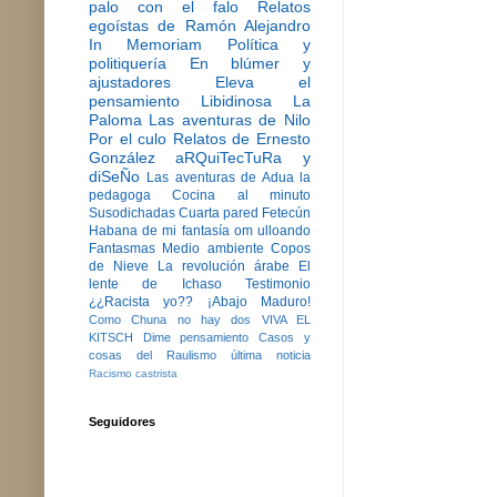
palo con el falo
Relatos
egoístas de Ramón Alejandro
In Memoriam
Política y
politiquería
En blúmer y
ajustadores
Eleva el
pensamiento
Libidinosa
La
Paloma
Las aventuras de Nilo
Por el culo
Relatos de Ernesto
González
aRQuiTecTuRa y
diSeÑo
Las aventuras de Adua la
pedagoga
Cocina al minuto
Susodichadas
Cuarta pared
Fetecún
Habana de mi fantasía
om ulloando
Fantasmas
Medio ambiente
Copos
de Nieve
La revolución árabe
El
lente de Ichaso
Testimonio
¿¿Racista yo??
¡Abajo Maduro!
Como Chuna no hay dos
VIVA EL
KITSCH
Dime pensamiento
Casos y
cosas del Raulismo
última noticia
Racismo castrista
Seguidores