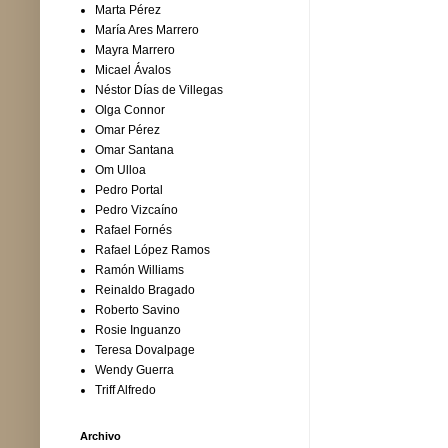
Marta Pérez
María Ares Marrero
Mayra Marrero
Micael Ávalos
Néstor Días de Villegas
Olga Connor
Omar Pérez
Omar Santana
Om Ulloa
Pedro Portal
Pedro Vizcaíno
Rafael Fornés
Rafael López Ramos
Ramón Williams
Reinaldo Bragado
Roberto Savino
Rosie Inguanzo
Teresa Dovalpage
Wendy Guerra
Triff Alfredo
Archivo