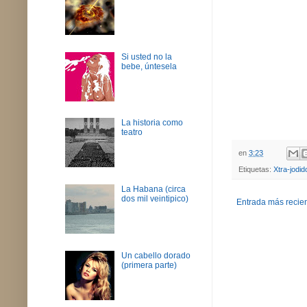
Si usted no la
bebe, úntesela
La historia como
teatro
en
3:23
Etiquetas:
Xtra-jodid
La Habana (circa
dos mil veintipico)
Entrada más recie
Un cabello dorado
(primera parte)