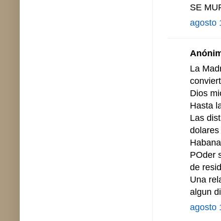
SE MU
agosto 
Anónimo
La Madre
convier
Dios mi
Hasta la
Las dis
dolares
Habana 
POder s
de resid
Una rel
algun d
agosto 