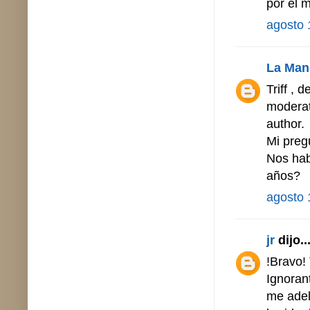
por el m
agosto 
La Man
Triff ,
moderat
author.
Mi preg
Nos hab
años?
agosto 
jr
dijo..
!Bravo!
Ignorant
me adel