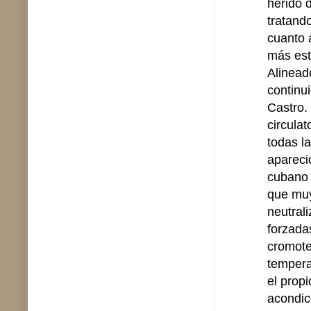
herido 
tratand
cuanto 
más est
Alinead
continu
Castro.
circulat
todas l
apareci
cubano 
que muy
neutral
forzada
cromote
tempera
el propi
acondic