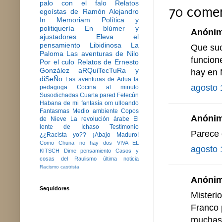
palo con el falo
Relatos
70 comen
egoístas de Ramón Alejandro
In Memoriam
Política y
politiquería
En blúmer y
Anónimo
ajustadores
Eleva el
pensamiento
Libidinosa
La
Que suc
Paloma
Las aventuras de Nilo
funcion
Por el culo
Relatos de Ernesto
González
aRQuiTecTuRa y
hay en 
diSeÑo
Las aventuras de Adua la
agosto 
pedagoga
Cocina al minuto
Susodichadas
Cuarta pared
Fetecún
Habana de mi fantasía
om ulloando
Fantasmas
Medio ambiente
Copos
Anónimo
de Nieve
La revolución árabe
El
lente de Ichaso
Testimonio
Parece 
¿¿Racista yo??
¡Abajo Maduro!
Como Chuna no hay dos
VIVA EL
agosto 
KITSCH
Dime pensamiento
Casos y
cosas del Raulismo
última noticia
Racismo castrista
Anónimo
Seguidores
Misteri
Franco 
muchas 