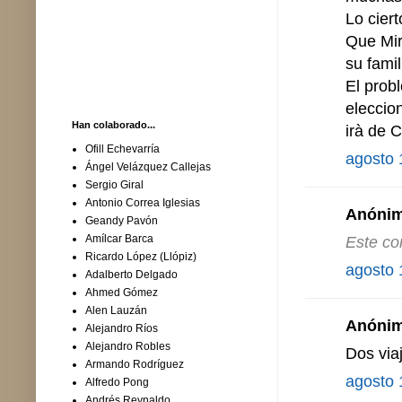
Lo cier
Que Mirt
su famili
El prob
eleccio
Han colaborado...
irà de 
Ofill Echevarría
agosto 
Ángel Velázquez Callejas
Sergio Giral
Antonio Correa Iglesias
Anónimo
Geandy Pavón
Amílcar Barca
Este co
Ricardo López (Llópiz)
agosto 
Adalberto Delgado
Ahmed Gómez
Alen Lauzán
Anónimo
Alejandro Ríos
Alejandro Robles
Dos via
Armando Rodríguez
agosto 
Alfredo Pong
Andrés Reynaldo