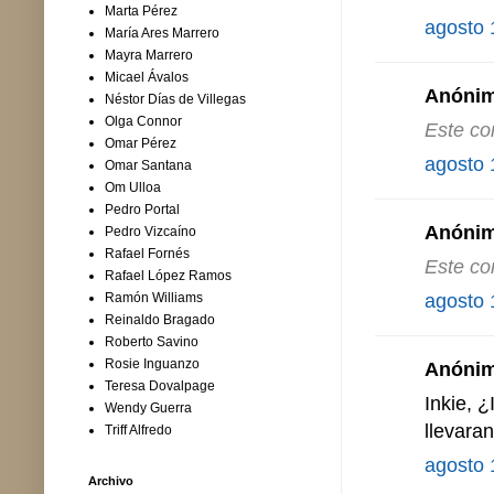
Marta Pérez
agosto 
María Ares Marrero
Mayra Marrero
Micael Ávalos
Anónimo
Néstor Días de Villegas
Olga Connor
Este co
Omar Pérez
agosto 
Omar Santana
Om Ulloa
Pedro Portal
Anónimo
Pedro Vizcaíno
Rafael Fornés
Este co
Rafael López Ramos
agosto 
Ramón Williams
Reinaldo Bragado
Roberto Savino
Rosie Inguanzo
Anónimo
Teresa Dovalpage
Inkie, ¿
Wendy Guerra
llevaran
Triff Alfredo
agosto 
Archivo