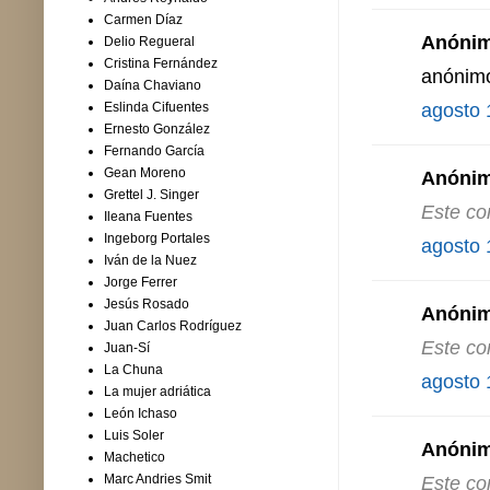
Carmen Díaz
Anónimo
Delio Regueral
Cristina Fernández
anónimo¿
Daína Chaviano
agosto 
Eslinda Cifuentes
Ernesto González
Fernando García
Gean Moreno
Anónimo
Grettel J. Singer
Este co
Ileana Fuentes
Ingeborg Portales
agosto 
Iván de la Nuez
Jorge Ferrer
Jesús Rosado
Anónimo
Juan Carlos Rodríguez
Este co
Juan-Sí
La Chuna
agosto 
La mujer adriática
León Ichaso
Luis Soler
Anónimo
Machetico
Marc Andries Smit
Este co