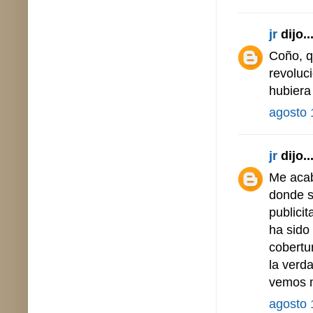
jr
dijo..
Coño, q
revoluc
hubiera
agosto 
jr
dijo..
Me acab
donde s
publicit
ha sido
cobertu
la verd
vemos 
agosto 