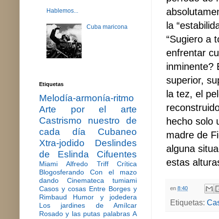
absolutamen
Hablemos...
la “estabili
Cuba maricona
“Sugiero a t
enfrentar cu
inminente? 
superior, s
Etiquetas
la tez, el p
Melodía-armonía-ritmo
reconstruid
Arte por el arte
Castrismo nuestro de
hecho solo u
cada día
Cubaneo
madre de Fi
Xtra-jodido
Deslindes
alguna situ
de Eslinda Cifuentes
estas altura
Miami
Alfredo Triff
Crítica
Blogosferando
Con el mazo
dando
Cinemateca tumiami
Casos y cosas
Entre Borges y
en
8:40
Rimbaud
Humor y jodedera
Etiquetas:
Cas
Los jardines de Amílcar
Rosado y las putas palabras
A