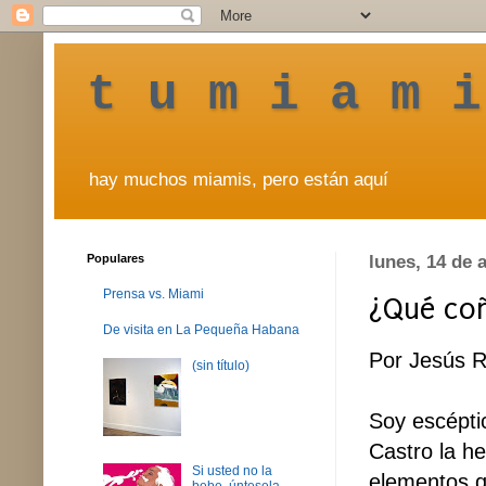
t u m i a m i
hay muchos miamis, pero están aquí
Populares
lunes, 14 de 
Prensa vs. Miami
¿Qué coñ
De visita en La Pequeña Habana
Por Jesús 
(sin título)
Soy escéptic
Castro la h
Si usted no la
elementos q
bebe, úntesela