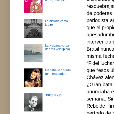
resquebrajam
de poderes 
periodista a
La historia como
teatro
que el prop
apesadumbra
intervenido 
La Habana (circa
Brasil nunca
dos mil veintipico)
misma fecha
“Fidel lucha
que “esos ú
Un cabello dorado
(primera parte)
Chávez alent
¿Gran batal
anunciaba e
"Borges y yo"
semana. Sin
Rebelde “fir
período de 