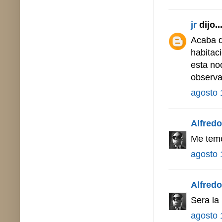
jr
dijo..
Acaba d
habitac
esta no
observa 
agosto 
Alfredo 
Me temo
agosto 
Alfredo 
Sera la
agosto 