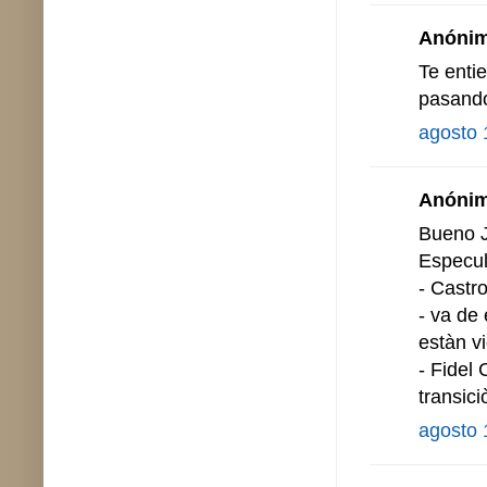
Anónimo
Te enti
pasando
agosto 
Anónimo
Bueno J
Especu
- Castr
- va de
estàn v
- Fidel 
transic
agosto 