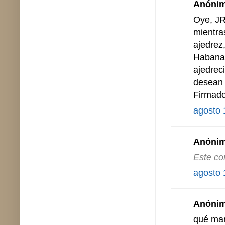
Anónimo
Oye, JR
mientra
ajedrez
Habana 
ajedrec
desean 
Firmado
agosto 
Anónimo
Este co
agosto 
Anónimo
qué mar